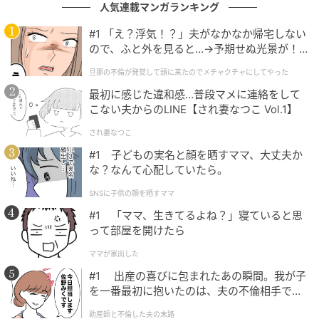
ごま油 大さじ1
人気連載マンガランキング
#1 「え？浮気！？」夫がなかなか帰宅しない
白いりごま 小さじ1
ので、ふと外を見ると…→予期せぬ光景が！
｜旦那の不倫が発覚して頭に来たのでメチャ
旦那の不倫が発覚して頭に来たのでメチャクチャにしてやった
クチャにしてやった
叩ききゅうりの塩昆布和えの作り方
最初に感じた違和感…普段マメに連絡をして
こない夫からのLINE【され妻なつこ Vol.1】
され妻なつこ
#1 子どもの実名と顔を晒すママ、大丈夫か
な？なんて心配していたら。
SNSに子供の顔を晒すママ
#1 「ママ、生きてるよね？」寝ていると思
って部屋を開けたら
ママが家出した
#1 出産の喜びに包まれたあの瞬間。我が子
を一番最初に抱いたのは、夫の不倫相手でし
た。
助産師と不倫した夫の末路