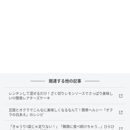
品種にも違いがあります。スーパーでよく見かける一
般的なきゅうりは、真っ直ぐ細長く、クセが少ないタ
イプ。一方で、表面にゴツゴツしたイボがある昔なが
らの品種は、香りが強めで、漬物に向いています。
また、短くて丸みのあるミニきゅうりは、お弁当やピ
クルスにも人気。
濃い緑色でハリがあり、持った時にずっしりと重みを
感じるものを選ぶのがおすすめです。
関連する他の記事
保存するときは、乾燥を防ぐためにキッチンペーパー
レンチンして混ぜるだけ！ざく切りレモンソースでさっぱり美味し
い♡簡単レアチーズケーキ
で包み、ポリ袋に入れて野菜室へ。冷やし過ぎると食
感が落ちやすいので注意です。
豆腐とオクラでこんなに美味しくなるなんて！簡単ヘルシー「オク
ラの白あえ」のレシピ
サラダだけでなく、塩もみ、和え物、炒め物、浅漬け
「きゅうり1袋じゃ足りない！」「無限に食べ続けちゃう…」ひらひ