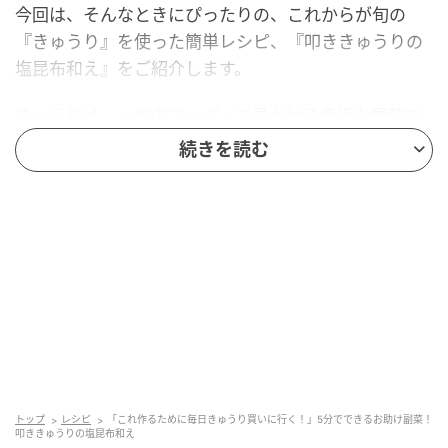
今回は、そんなときにぴったりの、これからが旬の
『きゅうり』を使った簡単レシピ、『叩ききゅうりの
塩昆布和え』をご紹介します。
きゅうりは、一年中スーパーで見かける身近な野菜で
すが、実は季節によって味わいや特徴が少し変わりま
続きを読む
す。旬は地域差がありますが、一般的には5月〜8月頃
の初夏から夏。
気温が高い時期に育ったものはみずみずしく、香りも
良く、パリッとした食感を楽しめます。
きゅうりの約95%は水分。そのため「栄養が少ない」
というイメージを持たれがちですが、暑い季節の水分
補給や食事の満足感アップに役立つ食材。
火を使わずに調理できるので、忙しい主婦の毎日のご
トップ
レシピ
「これ作るために毎日きゅうり買いに行く！」5分でできるお助け副菜！
叩ききゅうりの塩昆布和え
はん作りにも取り入れやすい野菜です。