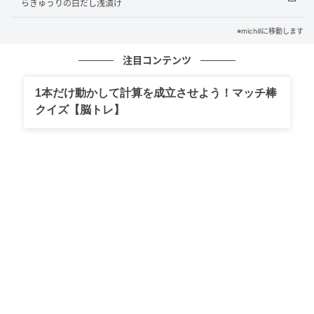
などアレンジ自在。いつものきゅうりも、旬や品種を
らきゅうりの白だし浅漬け
意識すると、毎日の食卓が楽しくなります。
※michillに移動します
今回ご紹介する『叩ききゅうりの塩昆布和え』は、叩
注目コンテンツ
いたきゅうりに塩昆布や調味料を加えて、味付けする
だけで完成するお助けレシピです。
1本だけ動かして計算を成立させよう！マッチ棒
クイズ【脳トレ】
5分もあれば作れますので、後一品欲しいってときに、
ぜひ活用してくださいね。
叩ききゅうりの塩昆布和えの材料（2人分）
きゅうり 2本
塩昆布 5g
にんにく（すりおろし） 小さじ1／2