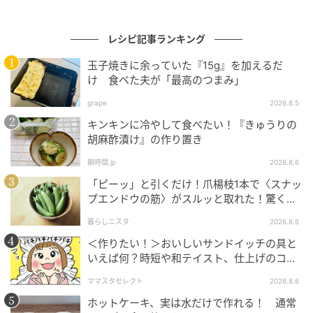
michill
レシピ記事ランキング
① きゅうりは両端を落とし、板ずりをしてさっと洗い
玉子焼きに余っていた『15g』を加えるだ
流します。
け 食べた夫が「最高のつまみ」
grape
2026.8.5
キンキンに冷やして食べたい！『きゅうりの
胡麻酢漬け』の作り置き
朝時間.jp
2026.8.6
「ピーッ」と引くだけ！爪楊枝1本で〈スナッ
プエンドウの筋〉がスルッと取れた！驚くほ
ど気持ちいい裏ワザ
暮らしニスタ
2026.8.6
＜作りたい！＞おいしいサンドイッチの具と
いえば何？時短や和テイスト、仕上げのコツ
も
ママスタセレクト
2026.8.6
ホットケーキ、実は水だけで作れる！ 通常