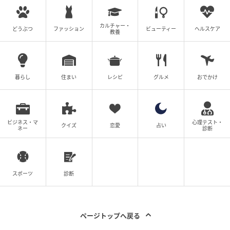
michill
カルチャー・
どうぶつ
ファッション
ビューティー
ヘルスケア
教養
③ きゅうりをめん棒で叩いてヒビを入れ、食べやすい
大きさにちぎります。
暮らし
住まい
レシピ
グルメ
おでかけ
ビジネス・マ
心理テスト・
クイズ
恋愛
占い
ネー
診断
スポーツ
診断
ページトップへ戻る