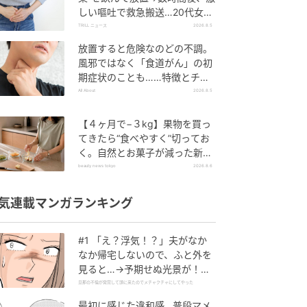
しい嘔吐で救急搬送…20代女性
を待ち受けていた“恐ろしい病
TRILL ニュース
2026.8.5
名”とは？
放置すると危険なのどの不調。
風邪ではなく「食道がん」の初
期症状のことも……特徴とチェ
ックポイント
All About
2026.8.5
【４ヶ月で−３kg】果物を買っ
てきたら“食べやすく”切ってお
く。自然とお菓子が減った新習
慣
beauty news tokyo
2026.8.6
気連載マンガランキング
#1 「え？浮気！？」夫がなか
なか帰宅しないので、ふと外を
見ると…→予期せぬ光景が！｜
旦那の不倫が発覚して頭に来た
旦那の不倫が発覚して頭に来たのでメチャクチャにしてやった
のでメチャクチャにしてやった
最初に感じた違和感…普段マメ