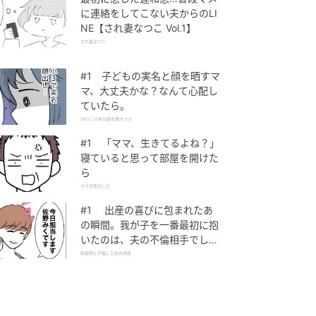
に連絡をしてこない夫からのLI
NE【され妻なつこ Vol.1】
され妻なつこ
#1 子どもの実名と顔を晒すマ
マ、大丈夫かな？なんて心配し
ていたら。
SNSに子供の顔を晒すママ
#1 「ママ、生きてるよね？」
寝ていると思って部屋を開けた
ら
ママが家出した
#1 出産の喜びに包まれたあ
の瞬間。我が子を一番最初に抱
いたのは、夫の不倫相手でし
た。
助産師と不倫した夫の末路