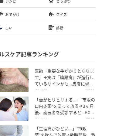
レシピ
どうぶつ
おでかけ
クイズ
占い
診断
ルスケア記事ランキング
医師「重要な手がかりとなりま
す」→実は『糖尿病』が進行し
ているサインかも…皮膚に現れ
る“3つの危険な変化”
TRILL ニュース
2026.8.6
「舌がヒリヒリする…」“市販の
口内炎薬”を塗って放置→3ヶ月
後、歯医者を受診すると…50代
男性に告げられた“恐ろしい診
TRILL ニュース
2026.8.6
断”
「生理痛がひどい…」“市販
薬”を飲んで放置→数時間後、激