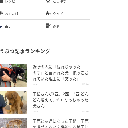
レシピ
どうぶつ
おでかけ
クイズ
占い
診断
うぶつ記事ランキング
近所の人に「疲れちゃった
の？」と言われた犬 抱っこさ
れていた理由に「笑った」
grape
2026.8.6
子猫さんが1匹、2匹、3匹 どん
どん増えて、怖くなっちゃった
犬さん
いぬのこと。
2026.8.6
子鹿と友達になった子猫。子鹿
の毛づくろいを堪能する様子に