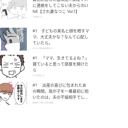
に連絡をしてこない夫からのLI
NE【され妻なつこ Vol.1】
され妻なつこ
#1 子どもの実名と顔を晒すマ
マ、大丈夫かな？なんて心配し
ていたら。
SNSに子供の顔を晒すママ
#1 「ママ、生きてるよね？」
寝ていると思って部屋を開けた
ら
ママが家出した
#1 出産の喜びに包まれたあ
の瞬間。我が子を一番最初に抱
いたのは、夫の不倫相手でし
た。
助産師と不倫した夫の末路