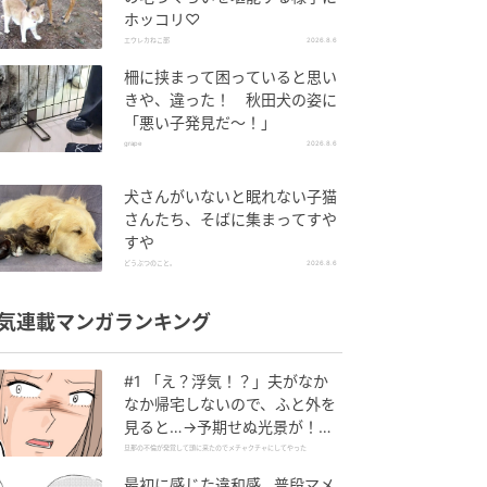
ホッコリ♡
エウレカねこ部
2026.8.6
柵に挟まって困っていると思い
きや、違った！ 秋田犬の姿に
「悪い子発見だ～！」
grape
2026.8.6
犬さんがいないと眠れない子猫
さんたち、そばに集まってすや
すや
どうぶつのこと。
2026.8.6
気連載マンガランキング
#1 「え？浮気！？」夫がなか
なか帰宅しないので、ふと外を
見ると…→予期せぬ光景が！｜
旦那の不倫が発覚して頭に来た
旦那の不倫が発覚して頭に来たのでメチャクチャにしてやった
のでメチャクチャにしてやった
最初に感じた違和感…普段マメ