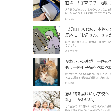
直撃…！子育てで「地味
大型連休が終わり、ようやくいつもの日
は、毎朝のバタバタや学校関連のタスク
LASISA
【漫画】70代母、本物な
反応に「お母さん、さす
Xで公開されている、北海道在住のキヨ
きました。
オトナンサー
かわいいの連鎖！一匹の
もう一匹も子猫をペロペ
縦に並んでいる3匹のネコ。 新しくやっ
ペロ ご紹介する動画が撮影されたのは
を…
FUNDO
忘れ物を届けに小学校へ→
な」「かわいい」
この記事ではX(旧Twitter)でバズっ
(@miyako_miyano)さんの投