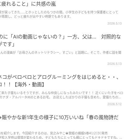
に疲れること」に共感の嵐
常が戻ってきた……とホッとしたのもつかの間。小学生の子どもを持つ保護者にとって
が再開し、どっと疲れが出やすい時期でもあります。
2026.5.13
のに「AIの動画じゃないの？」一方、父は… 対照的な
がです」
さんの漫画が「お母さんのネットリテラシー、すごい」と話題に。そこで、作者に話を聞
2026.5.13
ネコがペロペロとアログルーミングをはじめると・・、
ロ！！【海外・動画】
て来た子猫もいるそうですが、みんな仲良しになったみたいです！！ 近くにいた子をペロ
、カナダ・アルバータ州のとあるお宅。 お迎えしたばかりの子猫も含めた、愛猫たちの姿
2026.5.12
賑やかな新1年生の様子に10万いいね「春の風物詩だ
た投稿を紹介します。今回紹介するのは、宮之みやこ🔱贄姫の婚姻5巻4⃣/2⃣3⃣発売
稿です。小学校入学時は環境が変わるため、子どもたちにとっても親にとってもドキドキですね。み