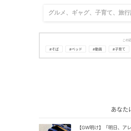
グルメ、ギャグ、子育て、旅行
この
#そば
#ベッド
#動画
#子育て
あなた
【GW明け】「明日、ア