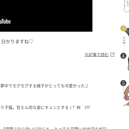
く分かりますね♡
元記事で読む
。夢中でモグモグする様子がとっても可愛かった♪
子猫。甘えん坊な姿にキュンとする ( *´艸｀)♡
、2週間ぶりに会いに行くと… とっても可愛いお出迎えが♡