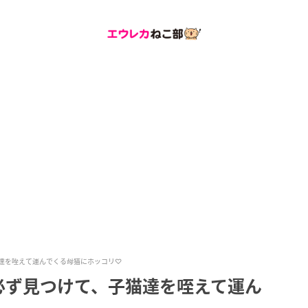
達を咥えて運んでくる母猫にホッコリ♡
必ず見つけて、子猫達を咥えて運ん