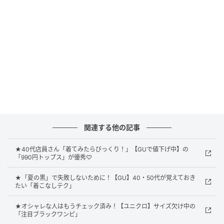
そうです。甲がほどよく見えるデザインなので、いつ
ものコーデに抜け感を出したいときにぴったり。ダブ
ルベルトは足のサイズに合わせて調整可能。太めの約
2cmヒールで安定感があり、普段スニーカーを履くこ
とが多い人も挑戦しやすそう。 レッド・ブラック・ダ
ークブラウンの3色展開です。
カーゴパンツを大人っぽく外す
関連する他の記事
★40代店員さん「着てみたらびっくり！」【GUで値下げ中】の
「990円トップス」が優秀♡
★「夏の黒」で失敗しないために！【GU】40・50代が覚えておき
たい「着こなしテク」
★オシャレな人はもうチェック済み！【ユニクロ】サイズ欠け中の
「注目ブラックワンピ」