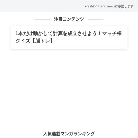
※fashion trend newsに移動します
注目コンテンツ
1本だけ動かして計算を成立させよう！マッチ棒
クイズ【脳トレ】
出典：GU
人気連載マンガランキング
ラフなイメージのカーゴパンツは、普段のスニーカー