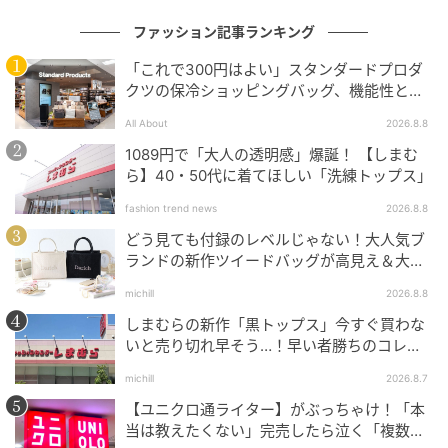
ファッション記事ランキング
「これで300円はよい」スタンダードプロダ
クツの保冷ショッピングバッグ、機能性とデ
ザインでネット大絶賛
All About
2026.8.8
1089円で「大人の透明感」爆誕！ 【しまむ
ら】40・50代に着てほしい「洗練トップス」
fashion trend news
2026.8.8
どう見ても付録のレベルじゃない！大人気ブ
ランドの新作ツイードバッグが高見え＆大容
量♡
michill
2026.8.8
しまむらの新作「黒トップス」今すぐ買わな
いと売り切れ早そう…！早い者勝ちのコレ買
いリスト
michill
2026.8.7
出典：GU
【ユニクロ通ライター】がぶっちゃけ！「本
当は教えたくない」完売したら泣く「複数買
ブラックのコンパクトなトップスに、ホワイトのワイ