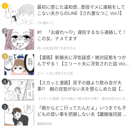
合わせだとカジュアルに寄りすぎることも。そんなと
最初に感じた違和感…普段マメに連絡をして
きは、あえて抜け感のあるミュールで外すと、いつも
こない夫からのLINE【され妻なつこ Vol.1】
のスタイルもぐっと新鮮に見えそうです。全体を淡い
され妻なつこ
トーンでまとめたコーデは、小物をトレンドのブラウ
#1 「お疲れ〜♡」遅刻するなら連絡して！
ンで統一すると落ち着いた上品な印象に仕上がりま
この女、ナメてます
す。
美人な友達は何でも許される
【漫画】新婚夫に浮気疑惑！絶対証拠をつか
んでやる！【エリート夫に浮気された話 Vol.
足元もブラックでまとめる大人モノトーン
1】
エリート夫に浮気された話
【スカッと漫画】双子の娘より飲み会が大
事!? 親の自覚がない夫を懲らしめた話【第1
話】
【スカッと漫画】双子の娘より飲み会が大事!? 親の自覚がない夫を
懲らしめた話
「朝からどこ行ってたんだよ」いつまでも子
どもの習い事を把握しない夫【離婚後同居 Vo
l.1】
離婚後同居