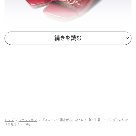
続きを読む
出典：GU
【GU】「ダブルベルトミュール」¥1,990（税込・セ
ール価格）
細めのダブルベルトとスクエアトゥが、足元をスタイ
トップ
ファッション
「スニーカー履きがち」な人に！【GU】夏コーデにぴったり♡
リッシュな印象に見せてくれそうな「ダブルベルトミ
「高見えミュール」
ュール」。洗練されたデザインで、高見えも期待でき