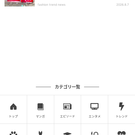
いアイテム」
fashion trend news
2026.8.7
ドパンツを合わせたモノトーンコーデには、足元もブ
ラックがおすすめ。シンプルな配色ながら、ボタンを
少し開けて肌見せをしたり、ベルトでウエストマーク
したりすることで、メリハリのある着こなしに仕上が
っています。ここでスニーカーを合わせると足元が重
たく見えやすいので、華奢なミュールで抜け感を出す
のが好バランスです。
赤の差し色が映えるドット柄コーデ
カテゴリ一覧
トップ
マンガ
エピソード
エンタメ
トレンド