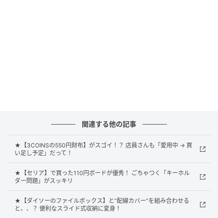
ています。
関連する他の記事
★【3COINSの550円財布】がスゴイ！？ 店員さんも「愛用中 → 買
い足し予定」だって！
★【セリア】で買った110円ボードが優秀！ ごちゃつく「キーホル
ダー問題」がスッキリ
★【ダイソーのファイルボックス】と“配線カバー”を組み合わせる
と、、？ 便利なスライド式収納に変身！