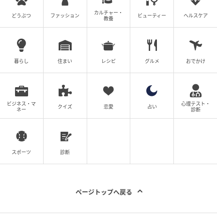
バッグに取り付けて使えるジャケットホルダー。カラ
カルチャー・
どうぶつ
ファッション
ビューティー
ヘルスケア
教養
ビナでバッグに付けておけば、脱いだ上着を手で持ち
歩く必要がなく、スマートに持ち運べます。上着だけ
でなく、タオルなどすぐに使いたいものをかけておく
暮らし
住まい
レシピ
グルメ
おでかけ
のにも便利。バッグの中に入れなくても済むので、荷
物が多い日にも活躍してくれそうです。
ビジネス・マ
心理テスト・
クイズ
恋愛
占い
ネー
診断
細かいアイテムの迷子対策に
スポーツ
診断
ページトップへ戻る