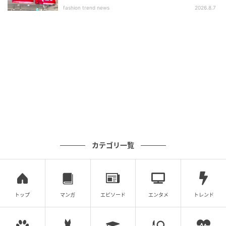
いアイテム」
fashion trend news
2026.8.7
カテゴリ一覧
出典：3COINS
トップ
マンガ
エピソード
エンタメ
トレンド
【3COINS】「ジャケットホルダー」¥330（税込）