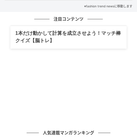
※fashion trend newsに移動します
注目コンテンツ
1本だけ動かして計算を成立させよう！マッチ棒
出典：3COINS
クイズ【脳トレ】
【3COINS】「極薄ミニウォレット」¥550（税込）
約縦9.5cm × 幅11.2cmのコンパクトなミニウォレッ
ト。小銭入れやカードポケット付きで、必要なものを
小さくまとめられます。薄型でかさばりにくいため、
バッグの中もすっきり整頓できそうです。
かさばる荷物を持ち歩きやすく
人気連載マンガランキング