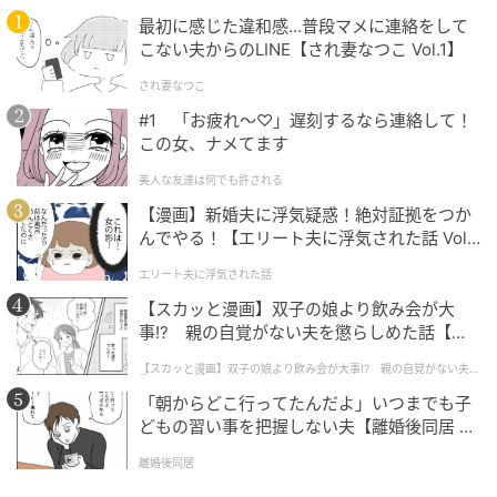
最初に感じた違和感…普段マメに連絡をして
こない夫からのLINE【され妻なつこ Vol.1】
され妻なつこ
#1 「お疲れ〜♡」遅刻するなら連絡して！
この女、ナメてます
美人な友達は何でも許される
【漫画】新婚夫に浮気疑惑！絶対証拠をつか
んでやる！【エリート夫に浮気された話 Vol.
1】
エリート夫に浮気された話
【スカッと漫画】双子の娘より飲み会が大
事!? 親の自覚がない夫を懲らしめた話【第1
話】
【スカッと漫画】双子の娘より飲み会が大事!? 親の自覚がない夫を
懲らしめた話
「朝からどこ行ってたんだよ」いつまでも子
どもの習い事を把握しない夫【離婚後同居 Vo
l.1】
離婚後同居