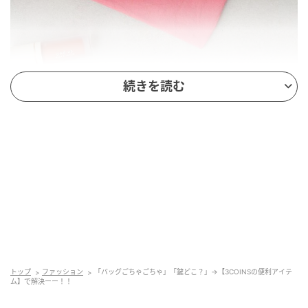
続きを読む
出典：3COINS
【3COINS】「はっ水ミニフラットポーチ」¥330（税
込）
薄型でバッグに入れてもかさばりにくいポーチ。約高
さ12cm × 幅16cmと、小さめのバッグにも収まりやす
い大きさです。撥水加工が施されているため、水分が
付いてもサッと拭き取りやすいのもうれしいポイン
トップ
ファッション
「バッグごちゃごちゃ」「鍵どこ？」→【3COINSの便利アイテ
ト。ピンク、ブルー、グリーンのポップなカラーに加
ム】で解決ーー！！
え、アイボリー、ブラックのベーシックカラーも揃っ