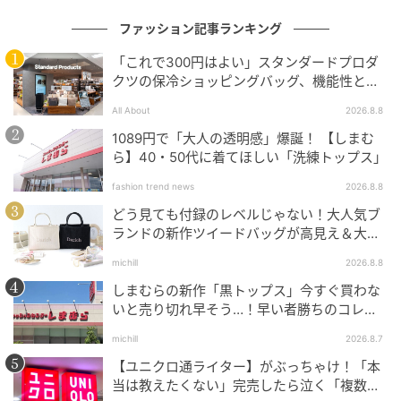
出典：3COINS
ファッション記事ランキング
「これで300円はよい」スタンダードプロダ
【3COINS】「ライトパッカブルバッグ」¥550（税
クツの保冷ショッピングバッグ、機能性とデ
込）
ザインでネット大絶賛
All About
2026.8.8
シンプルなデザインのエコバッグ。内側には収納用の
1089円で「大人の透明感」爆誕！ 【しまむ
巾着が付いており、小さく折りたためば手のひらに収
ら】40・50代に着てほしい「洗練トップス」
まるほどコンパクトに。バッグに忍ばせておいてもか
fashion trend news
2026.8.8
さばりにくく、普段から持ち歩きやすいのが魅力。急
どう見ても付録のレベルじゃない！大人気ブ
に荷物が増えたときや、買い物の予定ができたときに
ランドの新作ツイードバッグが高見え＆大容
も頼りになります。
量♡
michill
2026.8.8
しまむらの新作「黒トップス」今すぐ買わな
いと売り切れ早そう…！早い者勝ちのコレ買
いリスト
michill
2026.8.7
【ユニクロ通ライター】がぶっちゃけ！「本
当は教えたくない」完売したら泣く「複数買