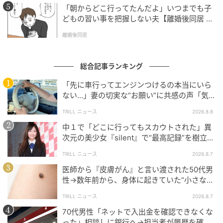
「朝からどこ行ってたんだよ」いつまでも子
どもの習い事を把握しない夫【離婚後同居 Vo
l.1】
離婚後同居
総合記事ランキング
「先に車行ってエンジンつけるの本当にいら
ない…」妻の切実な“お願い”に共感の声「気
づかないんですよね…」
TRILL ニュース
2026.8.8
中１で「どこに行ってもスカウトされた」異
次元の美少女『silent』で“最高記録”を樹立し
た「反則級」の【トップ女優】
TRILL ニュース
2026.8.7
医師から『皮膚がん』と言い渡された50代男
性→数年前から、身体に起きていた“小さな異
変”に「あのとき受診していれば…」
TRILL ニュース
2026.8.7
70代男性「ネットで入出金を確認できなくな
った」相談しに銀行へ→担当者が履歴を確認