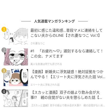
人気連載マンガランキング
最初に感じた違和感…普段マメに連絡をして
こない夫からのLINE【され妻なつこ Vol.1】
され妻なつこ
#1 「お疲れ〜♡」遅刻するなら連絡して！
この女、ナメてます
美人な友達は何でも許される
【漫画】新婚夫に浮気疑惑！絶対証拠をつか
んでやる！【エリート夫に浮気された話 Vol.
1】
エリート夫に浮気された話
【スカッと漫画】双子の娘より飲み会が大
事!? 親の自覚がない夫を懲らしめた話【第1
話】
【スカッと漫画】双子の娘より飲み会が大事!? 親の自覚がない夫を
懲らしめた話