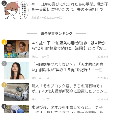
#1 出産の喜びに包まれたあの瞬間。我が子
を一番最初に抱いたのは、夫の不倫相手でし
た。
助産師と不倫した夫の末路
総合記事ランキング
４５歳年下・“加藤茶の妻”が暴露…朝４時か
ら“２年間”極秘で続けた【副業】とは「お金
を稼ぐのって大変」
TRILL ニュース
2026.8.6
「日曜劇場ヤバくない？」「天才的に面白
い」劇場版が“興収１５億”を記録！「一生言
い続ける」放送後も続く“切望の声”
TRILL ニュース
2026.8.5
隣人「そのブロック塀、うちの所有物です
が…」40代夫婦が新築庭に設置したフェン
ス、直後に迫られた"顛末"
TRILL ニュース
2026.8.6
水遊び後、タオルを用意してると… 男子
「タオル貸してください」断った直後、親が