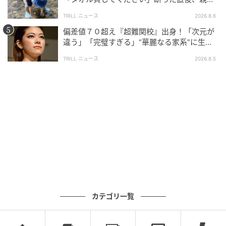
大声で放った一言に絶句
TRILL ニュース
2026.8.6
偏差値７０超え『超難関校』出身！「次元が
違う」「完璧すぎる」“華麗なる家系”に生ま
れた【規格外の逸材】
TRILL ニュース
2026.8.5
カテゴリ一覧