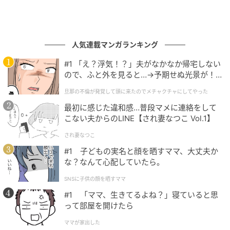
人気連載マンガランキング
#1 「え？浮気！？」夫がなかなか帰宅しない
ので、ふと外を見ると…→予期せぬ光景が！
｜旦那の不倫が発覚して頭に来たのでメチャ
旦那の不倫が発覚して頭に来たのでメチャクチャにしてやった
クチャにしてやった
最初に感じた違和感…普段マメに連絡をして
こない夫からのLINE【され妻なつこ Vol.1】
され妻なつこ
#1 子どもの実名と顔を晒すママ、大丈夫か
な？なんて心配していたら。
SNSに子供の顔を晒すママ
#1 「ママ、生きてるよね？」寝ていると思
って部屋を開けたら
ママが家出した