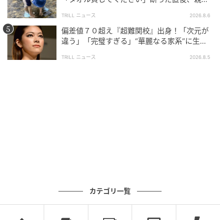
大声で放った一言に絶句
TRILL ニュース
2026.8.6
偏差値７０超え『超難関校』出身！「次元が
違う」「完璧すぎる」“華麗なる家系”に生ま
れた【規格外の逸材】
TRILL ニュース
2026.8.5
カテゴリ一覧