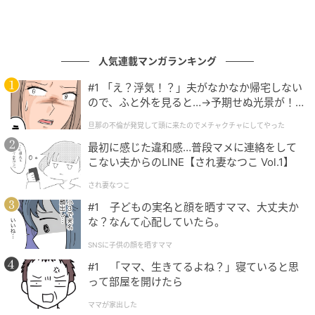
人気連載マンガランキング
#1 「え？浮気！？」夫がなかなか帰宅しない
ので、ふと外を見ると…→予期せぬ光景が！
｜旦那の不倫が発覚して頭に来たのでメチャ
旦那の不倫が発覚して頭に来たのでメチャクチャにしてやった
クチャにしてやった
最初に感じた違和感…普段マメに連絡をして
こない夫からのLINE【され妻なつこ Vol.1】
され妻なつこ
#1 子どもの実名と顔を晒すママ、大丈夫か
な？なんて心配していたら。
SNSに子供の顔を晒すママ
#1 「ママ、生きてるよね？」寝ていると思
って部屋を開けたら
ママが家出した