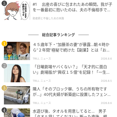
#1 出産の喜びに包まれたあの瞬間。我が子
を一番最初に抱いたのは、夫の不倫相手でし
た。
助産師と不倫した夫の末路
総合記事ランキング
４５歳年下・“加藤茶の妻”が暴露…朝４時か
ら“２年間”極秘で続けた【副業】とは「お金
を稼ぐのって大変」
TRILL ニュース
2026.8.6
「日曜劇場ヤバくない？」「天才的に面白
い」劇場版が“興収１５億”を記録！「一生言
い続ける」放送後も続く“切望の声”
TRILL ニュース
2026.8.5
隣人「そのブロック塀、うちの所有物です
が…」40代夫婦が新築庭に設置したフェン
ス、直後に迫られた"顛末"
TRILL ニュース
2026.8.6
水遊び後、タオルを用意してると… 男子
「タオル貸してください」断った直後、親が