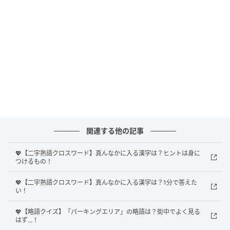
Ray(レイ)
果たして、正解は？
関連する他の記事
正解は、
「服
」
でした！
💖【二字熟語クロスワード】真んなかに入る漢字は？ヒントは身に
つけるもの！
真んなかに「服」という漢字をいれることで、4つの熟
💖【二字熟語クロスワード】真んなかに入る漢字は？1分で答えた
語
「制服、服装、服薬、洋服
」
が完成します。
い！
「服」ひとつとってもさまざまな熟語があることがわ
💖【略語クイズ】「パーキングエリア」の略語は？街中でよく見る
はず...！
かりますね。