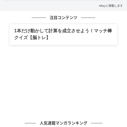
※Rayに移動します
みなさんはわかりましたか？
注目コンテンツ
ぜひ友だちや家族と一緒に楽しんでみてくださいね。
1本だけ動かして計算を成立させよう！マッチ棒
※解答は複数ある場合があります。
クイズ【脳トレ】
ライター Ray WEB編集部
元記事で読む
次の記事
「You can count on me」の意味は？私の上
で数えるってどういうこと！？【1分英会話】
の記事をもっとみる
人気連載マンガランキング