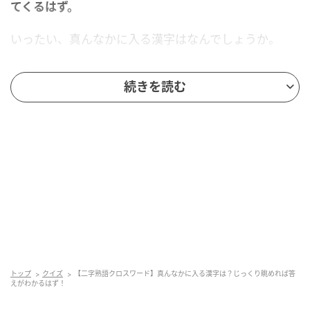
てくるはず。
いったい、真んなかに入る漢字はなんでしょうか。
正解を知りたい人は、もう少しスクロールしてみてく
続きを読む
ださい。
トップ
クイズ
【二字熟語クロスワード】真んなかに入る漢字は？じっくり眺めれば答
えがわかるはず！