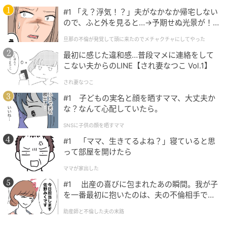
#1 「え？浮気！？」夫がなかなか帰宅しない
ので、ふと外を見ると…→予期せぬ光景が！
｜旦那の不倫が発覚して頭に来たのでメチャ
旦那の不倫が発覚して頭に来たのでメチャクチャにしてやった
クチャにしてやった
最初に感じた違和感…普段マメに連絡をして
こない夫からのLINE【され妻なつこ Vol.1】
され妻なつこ
#1 子どもの実名と顔を晒すママ、大丈夫か
な？なんて心配していたら。
SNSに子供の顔を晒すママ
#1 「ママ、生きてるよね？」寝ていると思
って部屋を開けたら
ママが家出した
#1 出産の喜びに包まれたあの瞬間。我が子
を一番最初に抱いたのは、夫の不倫相手でし
た。
助産師と不倫した夫の末路