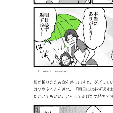
出典：select.mamastar.jp
私が折りたたみ傘を差し出すと、グズって
はソウタくんを連れ、「明日には必ず返す
だかとてもいいことをしてあげた気持ちで