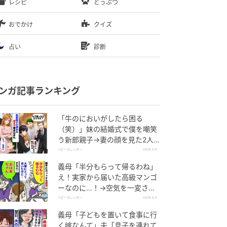
レシピ
どうぶつ
おでかけ
クイズ
占い
診断
ンガ記事ランキング
「牛のにおいがしたら困る
（笑）」妹の結婚式で僕を嘲笑
う新郎親子→妻の顔を見た2人
が絶句したワケ
ベビーカレンダー
2026.8.6
義母「半分もらって帰るわね」
え！実家から届いた高級マンゴ
ーなのに…！→空気を一変させ
た4歳娘の痛快な一言とは
ベビーカレンダー
2026.8.6
義母「子どもを置いて食事に行
く嫁なんて」夫「息子を連れて