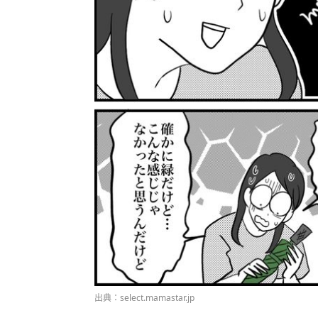
出典：select.mamastar.jp