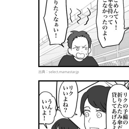
出典：select.mamastar.jp