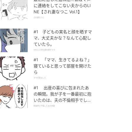
に連絡をしてこない夫からのLI
NE【され妻なつこ Vol.1】
され妻なつこ
#1 子どもの実名と顔を晒すマ
マ、大丈夫かな？なんて心配し
ていたら。
SNSに子供の顔を晒すママ
#1 「ママ、生きてるよね？」
寝ていると思って部屋を開けた
ら
ママが家出した
#1 出産の喜びに包まれたあ
の瞬間。我が子を一番最初に抱
いたのは、夫の不倫相手でし
た。
助産師と不倫した夫の末路