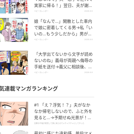
実家に帰る！」翌日、夫が謝罪
してきたワケ
ベビーカレンダー
2026.8.6
娘「なんで…」閑散とした車内
で娘に密着してくる男→私「い
いの…もう少しだから」男が血
相を変え逃げたワケ
ベビーカレンダー
2026.8.6
「大学出てないから文字が読め
ないのね」義母が両親へ侮辱の
手紙を送付→義父に相談後、訪
れた末路とは
ベビーカレンダー
2026.8.6
気連載マンガランキング
#1 「え？浮気！？」夫がなか
なか帰宅しないので、ふと外を
見ると…→予期せぬ光景が！｜
旦那の不倫が発覚して頭に来た
旦那の不倫が発覚して頭に来たのでメチャクチャにしてやった
のでメチャクチャにしてやった
最初に感じた違和感…普段マメ