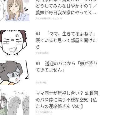
どうしてみんな甘やかすの？／
義妹が毎日我が家にやってくる
（1）【義父母がシンドイんで
義妹が毎日我が家にやってくる
す！ まんが】
#1 「ママ、生きてるよね？」
寝ていると思って部屋を開けた
ら
ママが家出した
#1 送迎のバスから「娘が降り
てきてません」
娘が拐われた
ママ同士が無視し合い？ 幼稚園
のバス停に漂う不穏な空気【私
たちの連絡係さん Vol.1】
私たちの連絡係さん