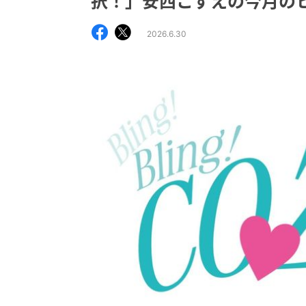
択！」安西こずえの今月の
2026.6.30