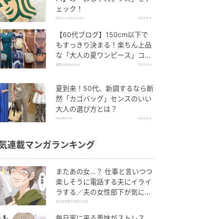
ェック！
fashion trend news
2026.8.5
【60代ブログ】150cm以下で
もすっきり決まる！楽ちん上品
な「大人の夏ワンピース」コー
デ６選
素敵なあの人Web
2026.8.4
夏到来！50代、新調するなら断
然「カゴバッグ」センスのいい
大人の選び方とは？
HALMEK UP
2026.8.5
気連載マンガランキング
またあの女…？ 仕事と言いつつ
楽しそうに電話する夫にイライ
ラする／夫の女性部下が気にな
る（1）【夫婦の危機 まんが】
夫の女性部下が気になる
毎日家に来る義妹がストレス…