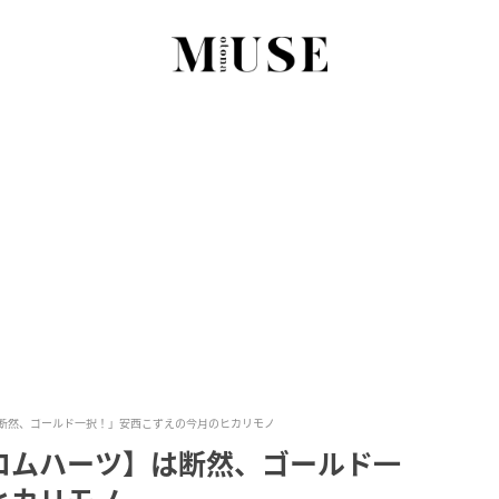
断然、ゴールド一択！」安西こずえの今月のヒカリモノ
ロムハーツ】は断然、ゴールド一