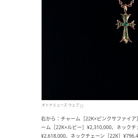
オトナミューズ ウェブ
右から：チャーム［22K×ピンクサファイア］¥2
ーム［22K×ルビー］¥2,310,000、ネック
¥2,618,000、ネックチェーン［22K］¥