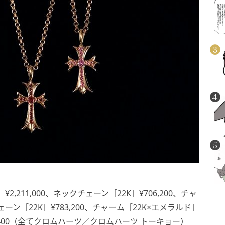
,211,000、ネックチェーン［22K］¥706,200、チャ
チェーン［22K］¥783,200、チャーム［22K×エメラルド］
796,400（全てクロムハーツ／クロムハーツ トーキョー）