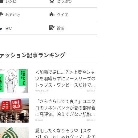
レシピ
どうぶつ
おでかけ
クイズ
占い
診断
ァッション記事ランキング
＜加齢で逆に…？＞上着やシャ
ツを羽織らずにノースリーブの
トップス・ワンピースだけで外
出できる？
ママスタセレクト
2026.8.5
「さらさらしてて良き」ユニク
ロのリネンパンツが夏の部屋着
に高評価。冷えすぎない肌触り
が決め手
All About
2026.8.4
愛用したくなりそう♡【スタ
バ】の「おしゃれグッズ」をチ