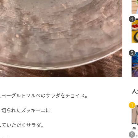
人
とヨーグルトソルベのサラダをチョイス。
く切られたズッキーニに
していただくサラダ。