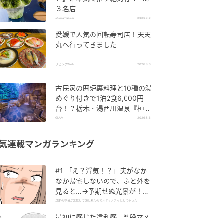
３名店
otonamuse.jp
2026.8.6
愛媛で人気の回転寿司店！天天
丸へ行ってきました
リビングWeb
2026.8.6
古民家の囲炉裏料理と10種の湯
めぐり付きで1泊2食6,000円
台！？栃木・湯西川温泉『桓武
平氏ゆかりの宿 揚羽』で叶う秘
GLAM
2026.8.6
境ステイ
気連載マンガランキング
#1 「え？浮気！？」夫がなか
なか帰宅しないので、ふと外を
見ると…→予期せぬ光景が！｜
旦那の不倫が発覚して頭に来た
旦那の不倫が発覚して頭に来たのでメチャクチャにしてやった
のでメチャクチャにしてやった
最初に感じた違和感…普段マメ