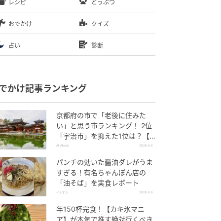
レシピ
どうぶつ
おでかけ
クイズ
占い
診断
でかけ記事ランキング
京都府の市で「老後に住みた
い」と思う市ランキング！ 2位
「宇治市」を抑えた1位は？【2
026年調査】
All About
2026.8.6
パンチの効いた醤油ダレがうま
すぎる！有名ちゃんぽん店の
「油そば」を実食レポート
イチオシ
2026.8.6
年150杯完食！【カキ氷マニ
ア】が本気で推す絶対行くべき