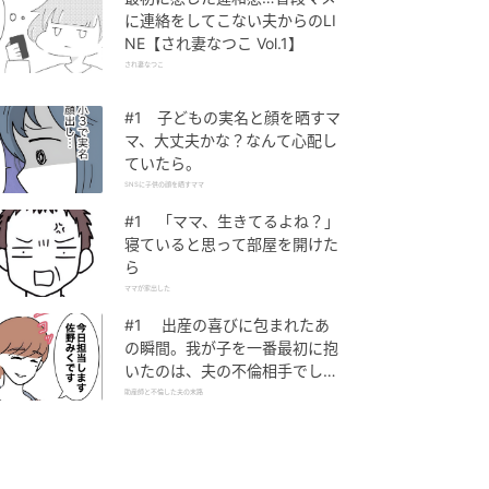
に連絡をしてこない夫からのLI
NE【され妻なつこ Vol.1】
され妻なつこ
#1 子どもの実名と顔を晒すマ
マ、大丈夫かな？なんて心配し
ていたら。
SNSに子供の顔を晒すママ
#1 「ママ、生きてるよね？」
寝ていると思って部屋を開けた
ら
ママが家出した
#1 出産の喜びに包まれたあ
の瞬間。我が子を一番最初に抱
いたのは、夫の不倫相手でし
た。
助産師と不倫した夫の末路