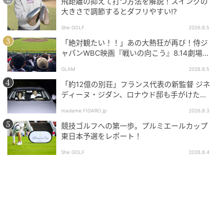
飛距離の抑えて打つ方法を解説！スイングの
大きさで調節するとダフリやすい⁉
She GOLF
2026.8.5
「絶対観たい！！」あの大熱狂が再び！侍ジ
ャパンWBC映画『戦いの向こう』8.14劇場公
開！
GLAM
2026.8.5
「約12億の別荘」フランス代表の新監督 ジネ
ディーヌ・ジダン、ロナウド邸も手がけた人
気建築家に依頼した邸宅とは。
madame FIGARO.jp
2026.8.3
競技ゴルフへの第一歩。プルミエールカップ
東日本予選をレポート！
She GOLF
2026.8.4