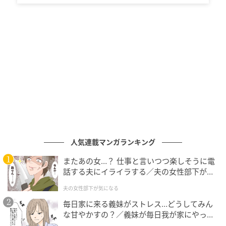
ワッグルONLINE
宮田成華
●みやた・なるは／1997年生まれ、東京都出身。
165cm。
人気連載マンガランキング
写真＝高橋淳司
またあの女…？ 仕事と言いつつ楽しそうに電
話する夫にイライラする／夫の女性部下が気
元記事で読む
になる（1）【夫婦の危機 まんが】
夫の女性部下が気になる
次の記事
毎日家に来る義妹がストレス…どうしてみん
な甘やかすの？／義妹が毎日我が家にやって
150ヤード以内の短めパー３は楕円のエリアで
くる（1）【義父母がシンドイんです！ まん