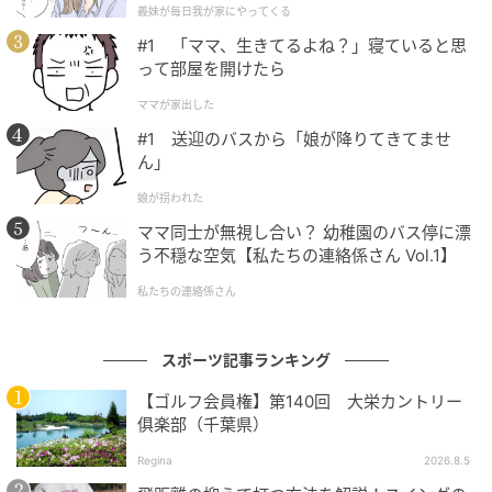
狙えば8割以上乗る！乗るコツを解説
義妹が毎日我が家にやってくる
が】
#1 「ママ、生きてるよね？」寝ていると思
って部屋を開けたら
の記事をもっとみる
ママが家出した
#1 送迎のバスから「娘が降りてきてませ
ん」
娘が拐われた
ママ同士が無視し合い？ 幼稚園のバス停に漂
う不穏な空気【私たちの連絡係さん Vol.1】
私たちの連絡係さん
スポーツ記事ランキング
【ゴルフ会員権】第140回 大栄カントリー
俱楽部（千葉県）
Regina
2026.8.5