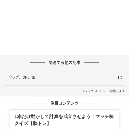
ろせる広いフトコロができるので、インパクトがつま
りにくくなるし、クラブを立てて下ろしやすくもなり
ます。
最終的にバランスのいいフィニッシュができますが、
フィニッシュのバランスがいいということは、スムー
ズに振れているということ。スイング全体がよくなり
ますよ。
関連する他の記事
いかがでしたか？ ぜひ、解説を参考にして、練習して
ワッグルONLINE
みてください。
※ワッグルONLINEに移動します
注目コンテンツ
1本だけ動かして計算を成立させよう！マッチ棒
クイズ【脳トレ】