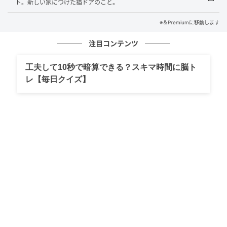
ト。新しい家につけた猫ドアのこと。
※＆Premiumに移動します
注目コンテンツ
工夫して10秒で暗算できる？スキマ時間に脳ト
レ【毎日クイズ】
出典
andpremium.jp
トキオくんの性格は臆病で怖がり。いつの頃からか人
が来ると隠れてしまうようになってしまった。物音に
も敏感で、何かを落としたり倒したりして大きな音を