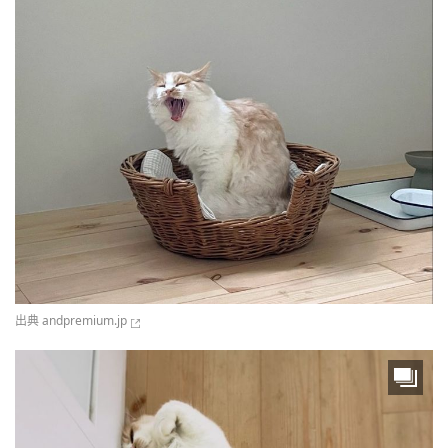
出典
andpremium.jp