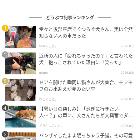
どうぶつ記事ランキング
堂々と後部座席でくつろぐ犬さん、実は全然
知らない人の車だった
いぬのこと。
2026.8.7
近所の人に「疲れちゃったの？」と言われた
犬 抱っこされていた理由に「笑った」
grape
2026.8.6
ドアを開けた瞬間に猫さんが大集合、モフモ
フのお出迎えが夢みたい♡
出典
andpremium.jp
ねこのこと。
2026.8.7
【暑い日の楽しみ】「泳ぎに行きたい
岡尾 美代子スタイリスト
人〜？」の声に、犬さんたちが大興奮でダッ
シュ！
友人と共に始めたデリカテッセンを昨年秋に離れ、今
どうぶつのこと。
2026.8.7
は本業のスタイリストに。趣味は庭仕事とYouTube鑑
バンザイしたまま眠っちゃう子猫。その可愛