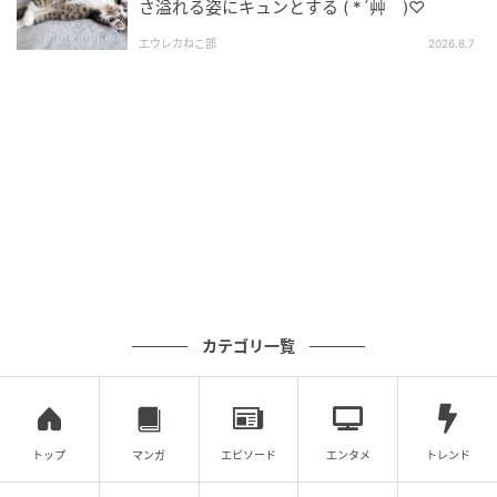
賞。『フィガロジャポン』で連載中の『雑貨ヘイ!ヘイ!
さ溢れる姿にキュンとする ( *´艸｀)♡
ヘイ!』は222（ニャーニャーニャー）回を超えたとこ
エウレカねこ部
2026.8.7
ろ。著書に『センスのABC』（平凡社）など。
instagram.com/miyokookao
元記事で読む
次の記事
“ちろりハウス”からこんにちは。ヤドカリで
はないのよ。
カテゴリ一覧
の記事をもっとみる
トップ
マンガ
エピソード
エンタメ
トレンド