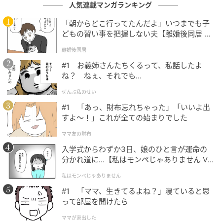
人気連載マンガランキング
たてると、すぐに逃げてしまう。なんというか、“ビビ
り”なのだ。そしてツンデレ気味でもある。前のねこが
「朝からどこ行ってたんだよ」いつまでも子
人懐っこい子だったから、独特な距離感に最初は戸惑
どもの習い事を把握しない夫【離婚後同居 Vo
l.1】
ってしまった。性格だけでなく皮膚も薄くて敏感なの
離婚後同居
かな、ブラッシングが苦手で、最初は強靭な意志と体
#1 お義姉さんたちくるって、私話したよ
力で跳ね返されていた。長毛種なのでマメにブラッシ
ね？ ねぇ、それでも…
ングをしないと毛玉ができて大変なことになってしま
ぜんぶ私のせい
うのだが、力が強く非力な私ではとてもかなわないの
#1 「あっ、財布忘れちゃった」「いいよ出
だ。ならば寝てる隙にと（すぐに気づかれてしまうの
すよ〜！」これが全ての始まりでした
だが）、しつこくブラッシングしていたら嫌われてし
ママ友の財布
まって、ブラシを持つと素早く察ししてり逃げられち
入学式からわずか3日、娘のひと言が運命の
ゃったり……（涙）。ただここにきて、すっと私の横に
分かれ道に…【私はモンペじゃありません Vo
来て、座ってくれることが多くなった。和解？ 融和？
l.1】
私はモンペじゃありません
ただそんなことがとても嬉しい。きっと人はこうやっ
#1 「ママ、生きてるよね？」寝ていると思
てツンデレの沼に嵌っていくのかもしれない（笑）。
って部屋を開けたら
ママが家出した