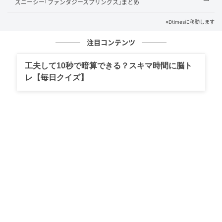
ズニーシー｢ファンタジースプリングス｣まとめ
「アンパンマンワールドを遊びながら体験できる」と
※Dtimesに移動します
いう体験価値を核に、2・3Fのミュージアムフロアと
1Fのショップ＆フードエリアの2ゾーンで成り立ってい
注目コンテンツ
ます。
工夫して10秒で暗算できる？スキマ時間に脳ト
20周年を記念した特別ロゴも公開されました。
レ【毎日クイズ】
施設限定のキービジュアル「いっしょにわらうと、い
っぱいたのしい。」に「20th」の特別ロゴをあしらっ
たデザインで、来場者やスタッフ、アンパンマンたち
が楽しく笑う場面を表しています。
20周年限定グッズも企画中です。
移転前の「横浜アンパンマンこどもミュージ