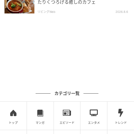
たりくつろげる癒しのカフェ
リビングWeb
2026.8.6
カテゴリ一覧
現在の施設は2019年7月7日に61街区（現在地）でオ
ープンし、同年11月に有料入館者の累計が1,000万人
トップ
マンガ
エピソード
エンタメ
トレンド
を達成しました。