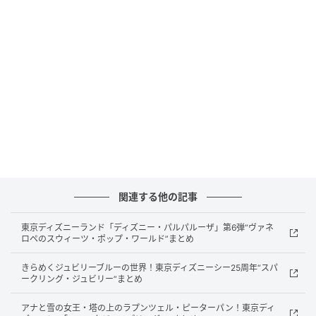
所在地：神奈川県横浜市西区みなとみらい6-2-9
営業時間：2・3Fミュージアム 10:00〜17:00（最終
入館16:00）／1Fショップ＆フード・レストラン
10:00〜18:00
入館料：2,200円〜2,600円（税込）※1歳以上
チケット：日時指定WEBチケットの事前購入が必要
アクセス：みなとみらい線新高島駅「3番出口」よ
り徒歩約3分、JR横浜駅「東口」より徒歩約10分
大規模リニューアル予定：2027年春
横浜アンパンマンこどもミュージアムは、やなせたか
関連する他の記事
し原作の「アンパンマン」をテーマにした参加体験型
の屋内施設です。
東京ディズニーランド「ディズニー・パルパルーザ」第6弾“ヴァネ
ロペのスウィーツ・ポップ・ワールド”まとめ
2007年4月20日にみなとみらい4街区で開業し、約20
きらめくジュビリーブルーの世界！東京ディズニーシー25周年“スパ
ークリング・ジュビリー”まとめ
年間で累計1,400万人以上の有料入館者を迎えてきまし
た。
アナと雪の女王・塔の上のラプンツェル・ピーターパン！東京ディ