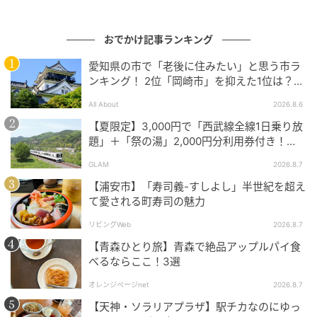
2007年4月の開業時は「横浜アンパンマンこどもミュ
ージアム＆モール」として、みなとみらい4街区でオー
おでかけ記事ランキング
プンしました。
愛知県の市で「老後に住みたい」と思う市ラ
2017年4月には開業10周年を記念して『ありがとう10
ンキング！ 2位「岡崎市」を抑えた1位は？
周年セレモニー』を開催しています。
【2026年調査】
All About
2026.8.6
【夏限定】3,000円で「西武線全線1日乗り放
移転に伴い2019年5月に旧施設の営業を終了し、同年7
題」＋「祭の湯」2,000円分利用券付き！
月に現在地となる61街区で新施設がオープンしまし
『秩父 夏のおでかけきっぷ』でお得に秩父観
た。
GLAM
2026.8.7
光
【浦安市】「寿司義-すしよし」半世紀を超え
て愛される町寿司の魅力
リビングWeb
2026.8.7
現在の「横浜アンパンマンこどもミュージア
【青森ひとり旅】青森で絶品アップルパイ食
べるならここ！3選
ム」外観
オレンジページnet
2026.8.7
【天神・ソラリアプラザ】駅チカなのにゆっ