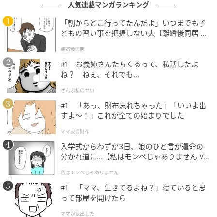
人気連載マンガランキング
アム＆モール」外観
「朝からどこ行ってたんだよ」いつまでも子
どもの習い事を把握しない夫【離婚後同居 Vo
l.1】
離婚後同居
#1 お義姉さんたちくるって、私話したよ
ね？ ねぇ、それでも…
ぜんぶ私のせい
#1 「あっ、財布忘れちゃった」「いいよ出
すよ〜！」これが全ての始まりでした
ママ友の財布
入学式からわずか3日、娘のひと言が運命の
分かれ道に…【私はモンペじゃありません Vo
l.1】
私はモンペじゃありません
#1 「ママ、生きてるよね？」寝ていると思
って部屋を開けたら
ママが家出した