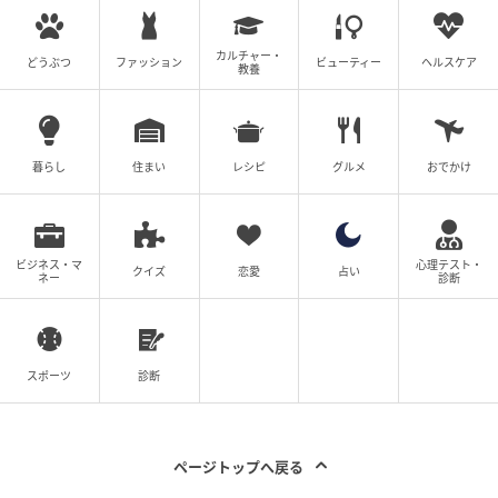
その後も来場者数を積み重ね、累計1,400万人以上に
達しています。
カルチャー・
どうぶつ
ファッション
ビューティー
ヘルスケア
教養
2027年春のリニューアルでは、3Fミュージアムフロア
の未公開スペースを含む3エリア・約660m2を全面的
に刷新し、遊びエリアの面積が拡張されます。
暮らし
住まい
レシピ
グルメ
おでかけ
2019年の移転以来、複数エリアを同時にリニューアル
するのは今回が初めてで、過去最大規模の改装となり
ビジネス・マ
心理テスト・
ます。
クイズ
恋愛
占い
ネー
診断
なお、リニューアルに伴う休館の予定はありません。
スポーツ
診断
期間限定特別エリア「しってる？ やなせさん
ページトップへ戻る
と アンパンマン」