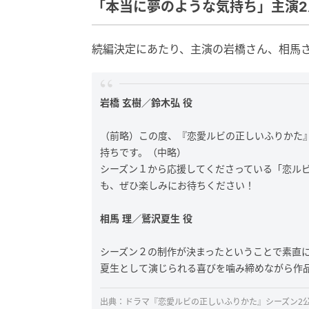
「本当に夢のような気持ち」主演2
続編決定にあたり、主演の岩橋さん、相馬
岩橋 玄樹／鈴木弘 役
（前略）この度、『恋愛ルビの正しいふりかた
持ちです。（中略）
シーズン１から応援してくださっている「恋ル
も、ぜひ楽しみにお待ちください！
相馬 理／鷲沢夏生 役
シーズン２の制作が決まったということで素直
夏生として演じられる喜びを噛み締めながら作
出典：
ドラマ『恋愛ルビの正しいふりかた』シーズン2公