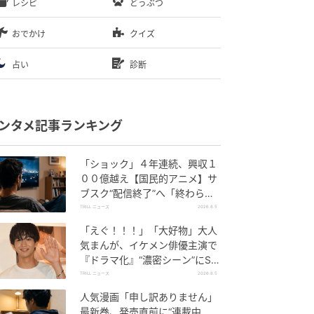
レシピ
どうぶつ
おでかけ
クイズ
占い
診断
ンタメ記事ランキング
「ショック」４年連続、興収１
００億越え【国民的アニメ】サ
ブスク“配信終了”へ「終わらな
いで」SNS悲しみの声
TRILL ニュース
2026.8.5
「えぐ！！！」「大好物」大人
気まんが、イケメン俳優主演で
『ドラマ化』“濃密シーン”にSN
S悶絶
TRILL ニュース
2026.8.5
人気漫画「申し訳ありません」
最新巻、発売直前に“連載中