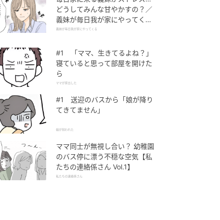
どうしてみんな甘やかすの？／
義妹が毎日我が家にやってくる
（1）【義父母がシンドイんで
義妹が毎日我が家にやってくる
す！ まんが】
#1 「ママ、生きてるよね？」
寝ていると思って部屋を開けた
ら
ママが家出した
#1 送迎のバスから「娘が降り
てきてません」
娘が拐われた
ママ同士が無視し合い？ 幼稚園
のバス停に漂う不穏な空気【私
たちの連絡係さん Vol.1】
私たちの連絡係さん