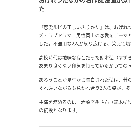
おげれつたなかの名作BL漫画が原
た』
『恋愛ルビの正しいふりかた』は、おげれつ
ズ・ラブドラマ＝男性同士の恋愛をテーマと
した。不器用な2人が繰り広げる、笑えて切
高校時代は地味な存在だった鈴木弘（すずき
あまり良くない印象を持っていたかつての同
あろうことか夏生から告白された弘は、昔
すれ違いながらも惹かれ合う2人の姿が、
主演を務めるのは、岩橋玄樹さん（鈴木弘
の続投となります。