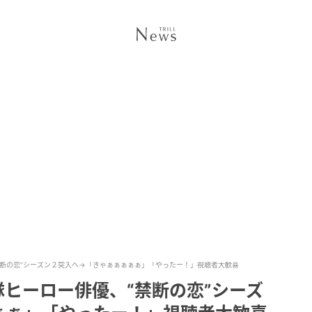
禁断の恋”シーズン２突入へ→「きゃぁぁぁぁぁ」「やったー！」視聴者大歓喜
ヒーロー俳優、“禁断の恋”シーズ