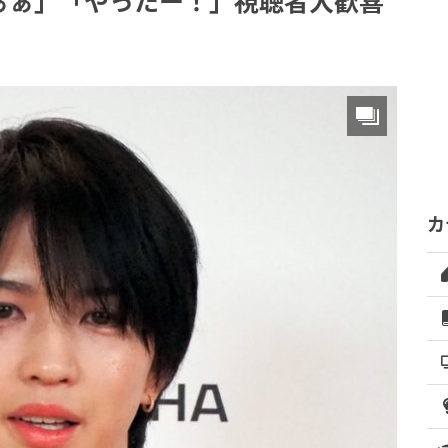
ぁぁ」「やったー！」視聴者大歓喜
カ