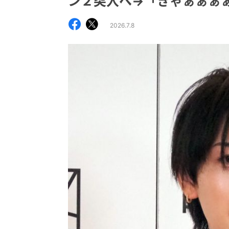
ン２突入へ→「きゃぁぁぁ
2026.7.8