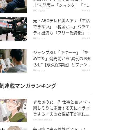
止”を発表→「ショック」「辛
い」SNS憔悴
TRILL ニュース
2026.8.5
元・ABCテレビ美人アナ「生活
できない」「税金が…」バラエ
ティ出演も『フリー転身後』
の“厳しい現実”を暴露
TRILL ニュース
2026.8.5
ジャンプSQ.「キターー」「諦
めてた」発売前から“異例のお知
らせ”【永久保存級】とファン大
騒ぎのワケ
TRILL ニュース
2026.8.5
気連載マンガランキング
またあの女…？ 仕事と言いつつ
楽しそうに電話する夫にイライ
ラする／夫の女性部下が気にな
る（1）【夫婦の危機 まんが】
夫の女性部下が気になる
毎日家に来る義妹がストレス…