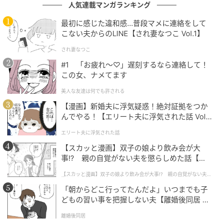
人気連載マンガランキング
最初に感じた違和感…普段マメに連絡をして
こない夫からのLINE【され妻なつこ Vol.1】
され妻なつこ
#1 「お疲れ〜♡」遅刻するなら連絡して！
この女、ナメてます
美人な友達は何でも許される
【漫画】新婚夫に浮気疑惑！絶対証拠をつか
んでやる！【エリート夫に浮気された話 Vol.
1】
エリート夫に浮気された話
Georges DE KEERLE / Getty Images
【スカッと漫画】双子の娘より飲み会が大
事!? 親の自覚がない夫を懲らしめた話【第1
ファシネーターはNG？ロイヤルアスコットの
話】
【スカッと漫画】双子の娘より飲み会が大事!? 親の自覚がない夫を
帽子＆ヘッドピースルール
懲らしめた話
「朝からどこ行ってたんだよ」いつまでも子
どもの習い事を把握しない夫【離婚後同居 Vo
ロイヤルアスコットでは、入場エリアごとにドレスコ
l.1】
離婚後同居