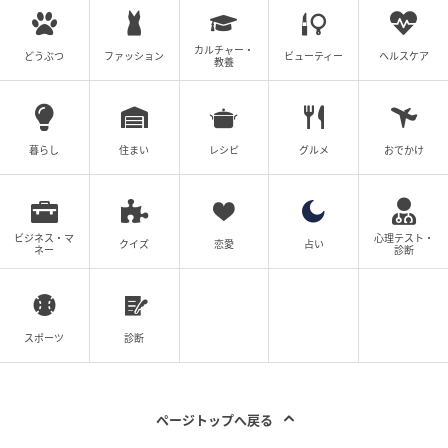
真紅の花びらのようなモチーフが大きく広がる、圧巻
のステートメントピース。装い全体を赤でまとめるこ
カルチャー・
どうぶつ
ファッション
ビューティー
ヘルスケア
教養
とで、ドラマティックな存在感がいっそう際立ってい
ます。
暮らし
住まい
レシピ
グルメ
おでかけ
ビジネス・マ
心理テスト・
クイズ
恋愛
占い
ネー
診断
スポーツ
診断
ページトップへ戻る