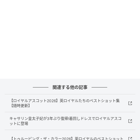
Evening Standard / Getty Images
ロイヤルアスコットとは？帽子までがドレス
コードの英国社交イベント
ロイヤルアスコットは、英国・バークシャー州のアス
関連する他の記事
コット競馬場で毎年6月に開催される、イギリスを代表
する競馬イベントのひとつ。その歴史は、1702年に即
【ロイヤルアスコット2026】英ロイヤルたちのベストショット集
【随時更新】
位したアン女王がこの地を「馬が駆けるのにふさわし
い場所」と見出し、1711年に記念すべき最初のレース
キャサリン皇太子妃が3年ぶり復帰!着回しドレスでロイヤルアスコ
ットに登場
が開催されたことに始まります。1768年には6月に4日
間のレースミーティングが開かれ、のちに現在のロイ
【トゥルーピング・ザ・カラー2026】英ロイヤルのベストショット