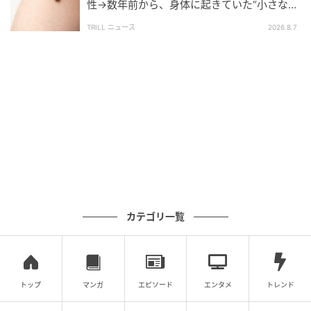
性→数年前から、身体に起きていた“小さな異
変”に「あのとき受診していれば…」
TRILL ニュース
2026.8.7
JEFF J MITCHELL / Getty Images
カテゴリ一覧
【ロイヤルアスコット名物！インパクト大の
個性派】
トップ
マンガ
エピソード
エンタメ
トレンド
ラリサ・カッツ｜2015年