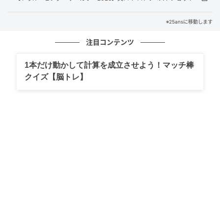
ヤルアスコットへと発展していきました。
※25ansに移動します
現在では、世界最高峰のレースが行われる場であると
同時に、王室メンバーやセレブリティ、華やかに装っ
注目コンテンツ
たゲストが集う社交イベントとしても知られる存在で
1本だけ動かして計算を成立させよう！マッチ棒
す。伝統的なロイヤルプロセッションや格式あるドレ
クイズ【脳トレ】
スコード、会場を彩る帽子やヘッドピースにいたるま
で、すべてがロイヤルアスコットならではの見どころ
といえます。
なかでも帽子は単なるアクセサリーではなく、装いの
重要な一部。クラシカルなハットから花やフェザーを
大胆にあしらったアートピースのようなデザインま
で、来場者たちはドレスコードの範囲内で個性を表現
します。英国らしいエレガンスと洗練された遊び心が
交差する、唯一無二のハットスタイルにも注目です。