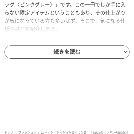
ッグ〈ピンクグレー〉」です。この一冊でしか手に入
らない限定アイテムということもあり、その仕上がり
が気になっている方も多いはず。そこで、気になる仕
様や魅力を紹介します。
続きを読む
『オレンジページ 2026年 8/2号増刊』の
「SuicaのペンギンのBig保冷トートバッグ
〈ピンクグレー〉」が見逃せない！
トップ
ファッション
2Lペットボトルが寝かせずに入る！「SuicaのペンギンのBig保冷