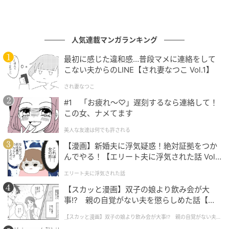
なので、プールや海などの夏のレジャーシーンにも気
軽に持っていけるのが魅力。JR東日本の人気キャラク
ター「Suicaのペンギン」と『オレンジページ』のコラ
人気連載マンガランキング
ボ付録は今回で第4弾となり、毎年楽しみにしているフ
最初に感じた違和感…普段マメに連絡をして
ァンも多い人気シリーズです。
こない夫からのLINE【され妻なつこ Vol.1】
※掲載されている情報は記事公開時のものです。あら
され妻なつこ
かじめご了承ください。
#1 「お疲れ〜♡」遅刻するなら連絡して！
この女、ナメてます
美人な友達は何でも許される
文：All About ニュース編集部
【漫画】新婚夫に浮気疑惑！絶対証拠をつか
んでやる！【エリート夫に浮気された話 Vol.
元記事で読む
1】
エリート夫に浮気された話
次の記事
【スカッと漫画】双子の娘より飲み会が大
事!? 親の自覚がない夫を懲らしめた話【第1
大きめの水玉が大人かわいい！【GU】2990円
話】
「ドットスカート」でつくる40代の洗練夏コ
【スカッと漫画】双子の娘より飲み会が大事!? 親の自覚がない夫を
懲らしめた話
ーデ