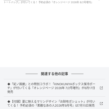
トートバッグ」が付いてくる！ 予約必須の『オレンジページ 2026年 8/2号増刊』
オレンジページ 2026年 8/2号増刊（画像出典：Amazon）
オレンジページから7月17日に発売される『オレンジ
ページ 2026年 8/2号増刊』（税込1590円）。付録と
して、「SuicaのペンギンのBig保冷トートバッグ〈ピ
ンクグレー〉」が付いてきます。
関連する他の記事
◆「紀ノ国屋」との特別コラボ！「KINOKUNIYAボックス保冷ポー
チ」が付いてくる『オレンジページ 2026年 7/2号増刊』が6月17日
発売
2Lペットボトルも寝かせずに入る！大容量の
◆【付録】夏に映えるマリンデザイン「お財布ポシェット」が付い
保冷トートバッグ
てくる！ 予約必須の『素敵なあの人2026年9月号』は7月15日発売