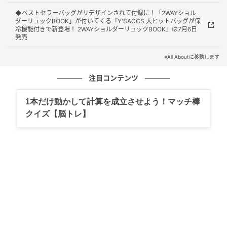
◆ベストセラーバッグがリデザインされて付録に！「2WAYショル
縦32×横45×まち13cmの大きめサイズで、2Lのペット
ダーリュックBOOK」が付いてくる『Y'SACCS 大ヒットバッグが保
冷機能付きで新登場！ 2WAYショルダーリュックBOOK』は7月6日
ボトルや牛乳パックも寝かせずそのまま収納できま
発売
す。まとめ買いした肉の大容量パックもすっぽり入る
※All Aboutに移動します
ので、スーパーへのお買い物時に大活躍。ビビッドな
ピンクの持ち手とファスナーがアクセントになってお
注目コンテンツ
り、風呂敷を持ってショッピングするSuicaのペンギン
1本だけ動かして計算を成立させよう！マッチ棒
のイラストが全面にあしらわれたキュートなデザイン
クイズ【脳トレ】
です。
肩かけOK＆汚れにくい素材で夏のレジャーに
も活躍
持ち手が長めで肩にかけやすく、荷物が多くても楽に
持ち運べます。汚れにくくぬれてもさっと拭ける素材