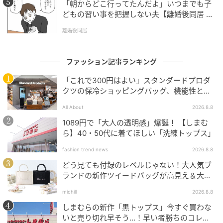
「朝からどこ行ってたんだよ」いつまでも子
どもの習い事を把握しない夫【離婚後同居 Vo
の記事をもっとみる
l.1】
離婚後同居
ファッション記事ランキング
「これで300円はよい」スタンダードプロダ
クツの保冷ショッピングバッグ、機能性とデ
ザインでネット大絶賛
All About
2026.8.8
1089円で「大人の透明感」爆誕！ 【しまむ
ら】40・50代に着てほしい「洗練トップス」
fashion trend news
2026.8.8
どう見ても付録のレベルじゃない！大人気ブ
ランドの新作ツイードバッグが高見え＆大容
量♡
michill
2026.8.8
しまむらの新作「黒トップス」今すぐ買わな
いと売り切れ早そう…！早い者勝ちのコレ買