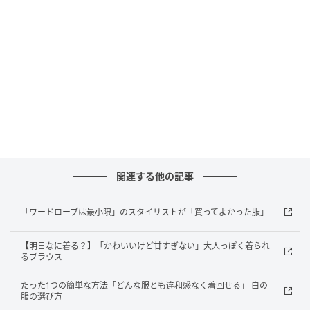
ゴム仕様でラクなはき心地。メンズライクなビッグシ
ャツを合わせても、パンツのツヤとゆれで気品が漂
う。
(パンツのプライスなど詳細）
≫【コーディネートで使用したアイテムのプライスを
見る】
関連する他の記事
「ワードローブは最小限」のスタイリストが「買ってよかった服」
元記事で読む
【明日なに着る？】「かわいいけど甘すぎない」大人っぽく着られ
次の記事
るブラウス
「ワードローブは最小限」のスタイリストが
たった1つの簡単な方法「どんな服とも違和感なく着回せる」 白の
「買ってよかった服」
服の選び方