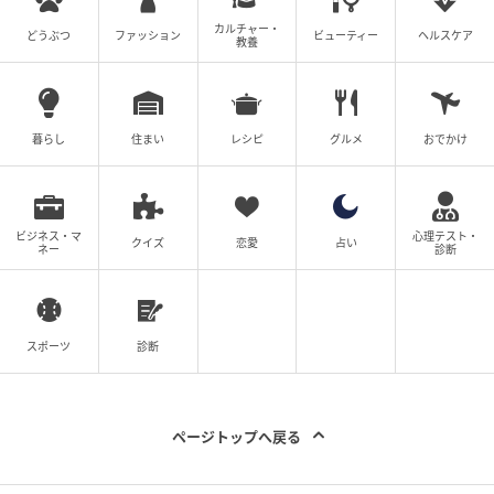
カルチャー・
どうぶつ
ファッション
ビューティー
ヘルスケア
教養
暮らし
住まい
レシピ
グルメ
おでかけ
ビジネス・マ
心理テスト・
クイズ
恋愛
占い
ネー
診断
スポーツ
診断
ページトップへ戻る