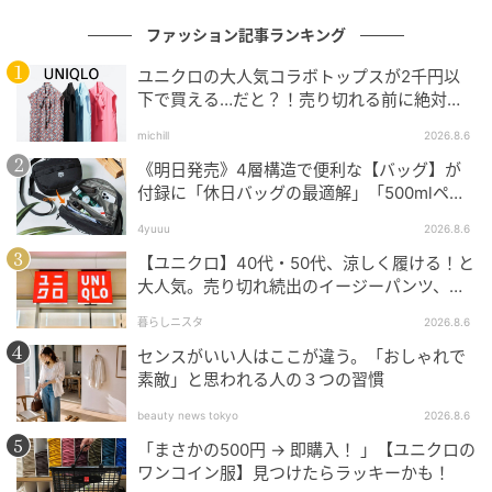
ファッション記事ランキング
ユニクロの大人気コラボトップスが2千円以
下で買える…だと？！売り切れる前に絶対買
い！
michill
2026.8.6
《明日発売》4層構造で便利な【バッグ】が
付録に「休日バッグの最適解」「500mlペッ
トボトルも入る」
4yuuu
2026.8.6
【ユニクロ】40代・50代、涼しく履ける！と
大人気。売り切れ続出のイージーパンツ、買
ってみた！
暮らしニスタ
2026.8.6
センスがいい人はここが違う。「おしゃれで
素敵」と思われる人の３つの習慣
beauty news tokyo
2026.8.6
「まさかの500円 → 即購入！ 」【ユニクロの
ワンコイン服】見つけたらラッキーかも！