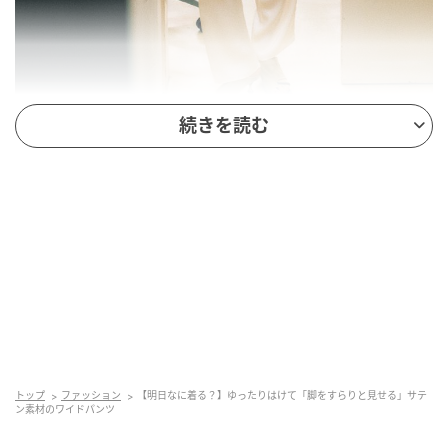
続きを読む
つかず離れずなフォルムと適度なゆれで、華奢見えを
かなえる絶妙な質感。スタイルをカバーしながら、ラ
クに穿いてもラフすぎない、気だるくキレイにはける1
本をお届け。
【POINT】白に限りなく近いマイルドなベージュのサ
テンパンツ。しなやかな素材で腰からすっと落ち、脚
のラインをまっすぐキレイに。すそにむかってややす
トップ
ファッション
【明日なに着る？】ゆったりはけて「脚をすらりと見せる」サテ
ぼまるテーパードシルエットが、膨張が気になる白系
ン素材のワイドパンツ
のワイドのすっきり見えに一役。そのうえウエストは