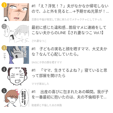
#1 「え？浮気！？」夫がなかなか帰宅しない
ので、ふと外を見ると…→予期せぬ光景が！
｜旦那の不倫が発覚して頭に来たのでメチャ
旦那の不倫が発覚して頭に来たのでメチャクチャにしてやった
クチャにしてやった
最初に感じた違和感…普段マメに連絡をして
こない夫からのLINE【され妻なつこ Vol.1】
され妻なつこ
#1 子どもの実名と顔を晒すママ、大丈夫か
な？なんて心配していたら。
SNSに子供の顔を晒すママ
#1 「ママ、生きてるよね？」寝ていると思
って部屋を開けたら
ママが家出した
#1 出産の喜びに包まれたあの瞬間。我が子
を一番最初に抱いたのは、夫の不倫相手でし
た。
助産師と不倫した夫の末路