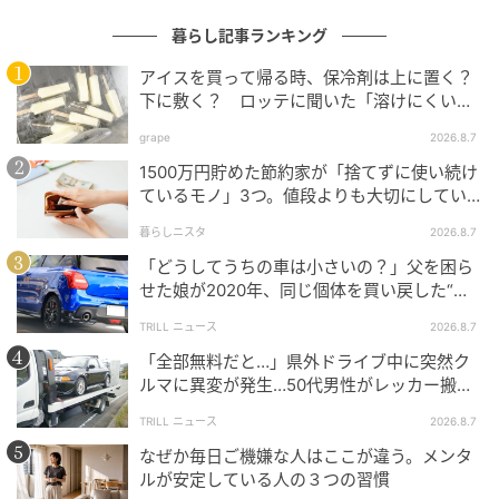
をしっかりホールド。
暮らし記事ランキング
アイスを買って帰る時、保冷剤は上に置く？
下に敷く？ ロッテに聞いた「溶けにくい持
ち帰り方」
grape
2026.8.7
1500万円貯めた節約家が「捨てずに使い続け
ているモノ」3つ。値段よりも大切にしてい
ること
暮らしニスタ
2026.8.7
「どうしてうちの車は小さいの？」父を困ら
せた娘が2020年、同じ個体を買い戻した“意
外なワケ”
TRILL ニュース
2026.8.7
「全部無料だと…」県外ドライブ中に突然ク
ルマに異変が発生…50代男性がレッカー搬送
で思い知った“誤算”
TRILL ニュース
2026.8.7
暮らしニスタ
なぜか毎日ご機嫌な人はここが違う。メンタ
このように真っすぐ立ちました。
ルが安定している人の３つの習慣