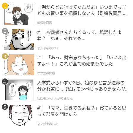
「朝からどこ行ってたんだよ」いつまでも子
では、さっそくペンを立ててみたいと思います。
どもの習い事を把握しない夫【離婚後同居 Vo
l.1】
離婚後同居
#1 お義姉さんたちくるって、私話したよ
ね？ ねぇ、それでも…
ぜんぶ私のせい
#1 「あっ、財布忘れちゃった」「いいよ出
すよ〜！」これが全ての始まりでした
ママ友の財布
入学式からわずか3日、娘のひと言が運命の
分かれ道に…【私はモンペじゃありません Vo
l.1】
私はモンペじゃありません
#1 「ママ、生きてるよね？」寝ていると思
って部屋を開けたら
暮らしニスタ
ママが家出した
熱可塑性ゴムという材質で適度な弾力性があり、ペン