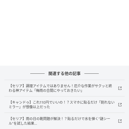
関連する他の記事
【セリア】調理アイテムではありません！厄介な作業がサクッと終
わる神アイテム「梅雨の合間にやっておきたい」
暮らしニスタ
【キャンドゥ】これ110円でいいの！？スマホに貼るだけ「割れない
ミラー」が想像以上だった
このアイテムの正体は、『ステーショナリースタンド
丸型』／セリア 110円（税込）。ペンなどの文具を収
【セリア】雨の日の靴問題が解決！？貼るだけで水を弾く“謎シー
納できるスタンドでした。
ル”を試した結果…