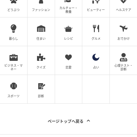
カルチャー・
どうぶつ
ファッション
ビューティー
ヘルスケア
教養
暮らし
住まい
レシピ
グルメ
おでかけ
ビジネス・マ
心理テスト・
クイズ
恋愛
占い
ネー
診断
スポーツ
診断
暮らしニスタ
デスクの上に置いて、よく使う文具を収納しておくの
にぴったりですね！
ページトップへ戻る