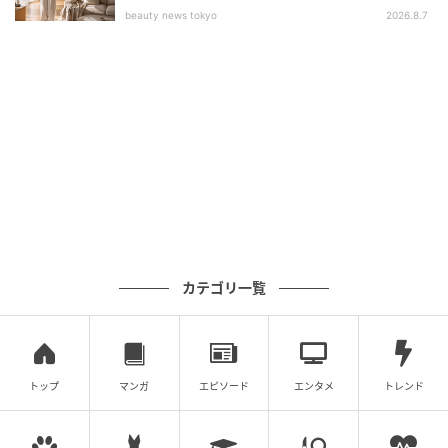
beauty news tokyo
2026.8.7
カテゴリ一覧
暮らしニスタ
中央部分はスペースが広いので、小物類を収納できま
トップ
マンガ
エピソード
エンタメ
トレンド
す。付箋や印鑑を入れてみました。