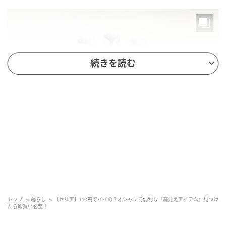
続きを読む
暮らしニスタ
ただの飾り物のように見えますが……実は便利アイテ
トップ
暮らし
【セリア】110円でイイの？オシャレで便利な『高見えアイテム』見つけ
たら即買い必至！
ム。いったい、どうやって使うのでしょうか？