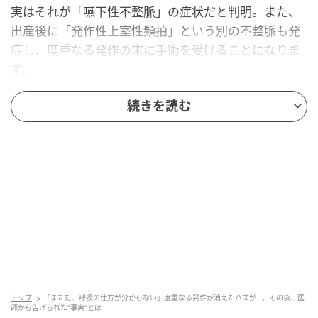
実はそれが「嚥下性不整脈」の症状だと判明。また、
出産後に「発作性上室性頻拍」という別の不整脈も発
症し、度重なる発作の末に手術を受けることになりま
す。
第二子妊娠中に「嚥下性不整脈」と診断されたさとこ
続きを読む
さん。出産後には「発作性上室性頻拍」という別の不
整脈も発症し、度重なる発作に悩まされていました。
「え、また…？」――収まったと思っていた発作が、
またさとこさんを襲います。
「カテーテルアブレーションしましょうか」
突然の提案
トップ
「まただ、呼吸の仕方が分からない」度重なる発作が消えたハズが…。その後、医
師から告げられた“事実”とは