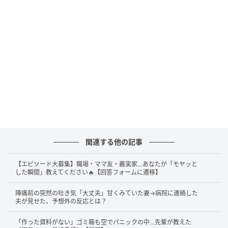
関連する他の記事
【エピソード大募集】職場・ママ友・義実家…あなたが「モヤッと
した瞬間」教えてください🔥【回答フォームに遷移】
陣痛前の突然の吐き気「大丈夫」甘くみていた妻→病院に連絡した
夫が見せた、予想外の反応とは？
「作った資料がない」ゴミ箱も空でパニックの中…先輩が教えた