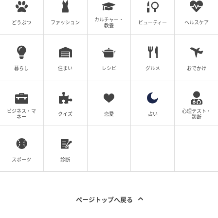
カルチャー・
どうぶつ
ファッション
ビューティー
ヘルスケア
教養
医師から告げられたのは、意外な言葉でした。「ま
暮らし
住まい
レシピ
グルメ
おでかけ
あ……この前もあると思いますが、検査では何の問題も
ありませんので、少し様子を見ていただいて……」
「あまりに続くようなら、消化器内科を受診してみて
ビジネス・マ
心理テスト・
クイズ
恋愛
占い
ネー
診断
もいいと思いますよ」――息苦しさの原因は、心臓で
はなく別のところにあるかもしれないというのです。
スポーツ
診断
ページトップへ戻る