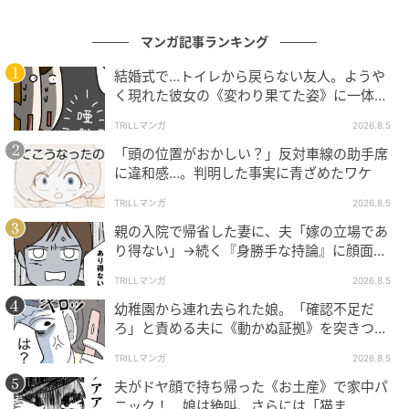
マンガ記事ランキング
結婚式で…トイレから戻らない友人。ようや
く現れた彼女の《変わり果てた姿》に一体何
が！？
TRILLマンガ
2026.8.5
「頭の位置がおかしい？」反対車線の助手席
に違和感…。判明した事実に青ざめたワケ
TRILLマンガ
2026.8.5
親の入院で帰省した妻に、夫「嫁の立場であ
り得ない」→続く『身勝手な持論』に顔面蒼
白！
TRILLマンガ
2026.8.5
カテーテルアブレーションから1週間ほど経過したこ
ろ、さとこさんに再び異変が。「ま……また呼吸の仕方
幼稚園から連れ去られた娘。「確認不足だ
ろ」と責める夫に《動かぬ証拠》を突きつけ
が分からない……」息苦しさが増してきたのです。
た結果
TRILLマンガ
2026.8.5
せっかく手術を受けたのに、また同じ症状がぶり返し
夫がドヤ顔で持ち帰った《お土産》で家中パ
てしまったのでしょうか。不安を抱えたまま、さとこ
ニック！ 娘は絶叫、さらには「猫ま