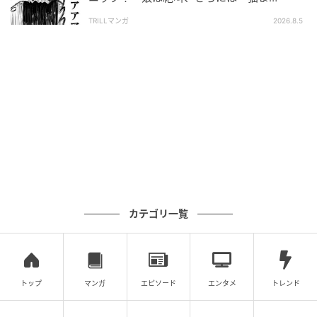
で！？」
さんは病院を訪れます。
TRILLマンガ
2026.8.5
検査で判明した「本当の原因」
カテゴリ一覧
トップ
マンガ
エピソード
エンタメ
トレンド