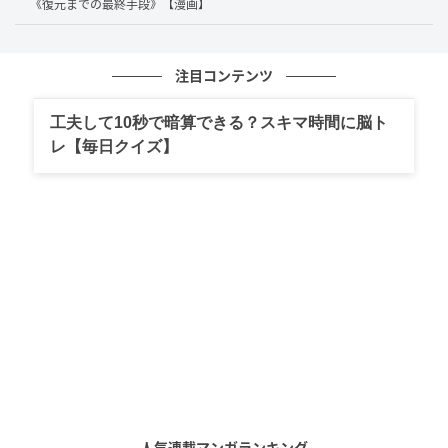
《復元までの最終手段》【漫画】
注目コンテンツ
工夫して10秒で暗算できる？スキマ時間に脳ト
レ【毎日クイズ】
度重なる発作に、医師から提案されたのは「カテーテ
ルアブレーション」という治療法でした。突然の提案
人気連載マンガランキング