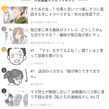
に、さとこさんの口からは思わず「えっ！」と驚きの
声が漏れます。
またあの女…？ 仕事と言いつつ楽しそうに電
話する夫にイライラする／夫の女性部下が気
迷いつつも、さとこさんは手術を受けることを決意し
になる（1）【夫婦の危機 まんが】
夫の女性部下が気になる
ます。
毎日家に来る義妹がストレス…どうしてみん
な甘やかすの？／義妹が毎日我が家にやって
手術当日。「では萩原さん、手術を始めますね。麻酔
くる（1）【義父母がシンドイんです！ まん
を入れますので眠くなります」という医師の声を最後
義妹が毎日我が家にやってくる
が】
に、さとこさんの意識は遠のいていきました。
#1 「ママ、生きてるよね？」寝ていると思
って部屋を開けたら
ママが家出した
手術から1週間、再び襲った息苦しさ
#1 送迎のバスから「娘が降りてきてませ
ん」
娘が拐われた
ママ同士が無視し合い？ 幼稚園のバス停に漂
う不穏な空気【私たちの連絡係さん Vol.1】
私たちの連絡係さん