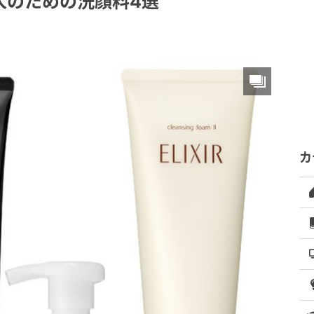
人のための洗顔料4選
カ