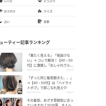
レシピ
どうぶつ
おでかけ
クイズ
占い
診断
ューティー記事ランキング
「重たく見える」「垢抜けな
い」→ コレで解決！【40・50
代】に激推し「おしゃれウル
フ」
fashion trend news
2026.8.6
「ずっと同じ髪型飽きた、、」
→【40・50代】は「ハイライ
トボブ」で即こなれ見え♡
fashion trend news
2026.8.6
その髪型、めざす雰囲気に合っ
ていますか？2026夏、大人ヘ