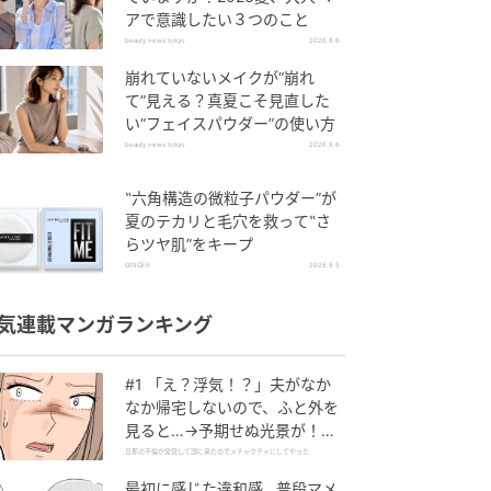
アで意識したい３つのこと
beauty news tokyo
2026.8.6
崩れていないメイクが“崩れ
て”見える？真夏こそ見直した
い“フェイスパウダー”の使い方
beauty news tokyo
2026.8.6
‟六角構造の微粒子パウダー”が
夏のテカリと毛穴を救って‟さ
らツヤ肌”をキープ
GINGER
2026.8.5
気連載マンガランキング
#1 「え？浮気！？」夫がなか
なか帰宅しないので、ふと外を
見ると…→予期せぬ光景が！｜
旦那の不倫が発覚して頭に来た
旦那の不倫が発覚して頭に来たのでメチャクチャにしてやった
のでメチャクチャにしてやった
最初に感じた違和感…普段マメ