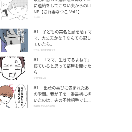
に連絡をしてこない夫からのLI
NE【され妻なつこ Vol.1】
され妻なつこ
#1 子どもの実名と顔を晒すマ
マ、大丈夫かな？なんて心配し
ていたら。
SNSに子供の顔を晒すママ
#1 「ママ、生きてるよね？」
寝ていると思って部屋を開けた
ら
ママが家出した
#1 出産の喜びに包まれたあ
の瞬間。我が子を一番最初に抱
いたのは、夫の不倫相手でし
た。
助産師と不倫した夫の末路