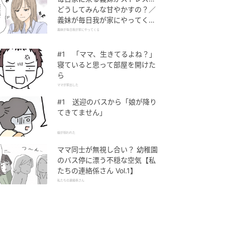
どうしてみんな甘やかすの？／
義妹が毎日我が家にやってくる
（1）【義父母がシンドイんで
義妹が毎日我が家にやってくる
す！ まんが】
#1 「ママ、生きてるよね？」
寝ていると思って部屋を開けた
ら
ママが家出した
#1 送迎のバスから「娘が降り
てきてません」
娘が拐われた
ママ同士が無視し合い？ 幼稚園
のバス停に漂う不穏な空気【私
たちの連絡係さん Vol.1】
私たちの連絡係さん