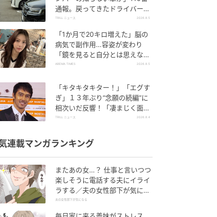
通報。戻ってきたドライバー
の“言い分”に「口論になった」
TRILL ニュース
2026.8.5
「1か月で20キロ増えた」脳の
病気で副作用…容姿が変わり
「鏡を見ると自分とは思えなか
った」壮絶な闘病生活明かす
ABEMA TIMES
2026.8.5
「キタキタキター！」「エグす
ぎ」１３年ぶり“念願の続編”に
相次いだ反響！「凄まじく面白
い」“賞 総なめ”『伝説級ドラ
TRILL ニュース
2026.8.4
マ』
気連載マンガランキング
またあの女…？ 仕事と言いつつ
楽しそうに電話する夫にイライ
ラする／夫の女性部下が気にな
る（1）【夫婦の危機 まんが】
夫の女性部下が気になる
毎日家に来る義妹がストレス…