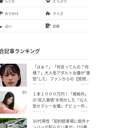
レシピ
どうぶつ
おでかけ
クイズ
占い
診断
合記事ランキング
「はぁ？」「何言ってんの？何
様？」大人気アダルト女優が“激
怒”した、ファンからの【質問】
とは
TRILL ニュース
2026.8.5
１本１０００万円！「規格外」
の“収入事情”を明かした『元人
気セクシー女優』デビュー作
が“１０万本”を記録した逸材
TRILL ニュース
2026.8.4
30代男性「契約駐車場に県外ナ
ンバーの知らない車が」110番