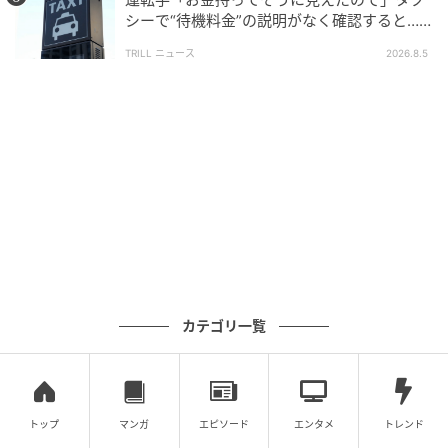
投稿方法：TRILL 募集フォームより
シーで“待機料金”の説明がなく確認すると…
投稿者：40代女性、会社員
運転手の“失礼な一言”に「複雑な思い」
TRILL ニュース
2026.8.5
【エピソード募集】日常のちょっとした体験、TRILL
でシェアしませんか？【2分で完了・匿名】
次の記事
#1 お義姉さんたちくるって、私話したよ
ね？ ねぇ、それでも…
の記事をもっとみる
カテゴリ一覧
トップ
マンガ
エピソード
エンタメ
トレンド