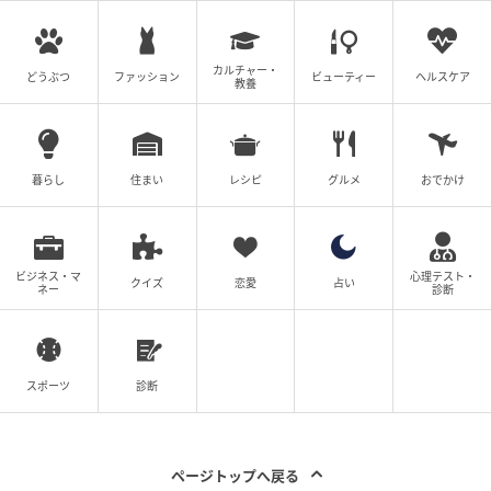
カルチャー・
どうぶつ
ファッション
ビューティー
ヘルスケア
教養
暮らし
住まい
レシピ
グルメ
おでかけ
ビジネス・マ
心理テスト・
クイズ
恋愛
占い
ネー
診断
スポーツ
診断
ページトップへ戻る