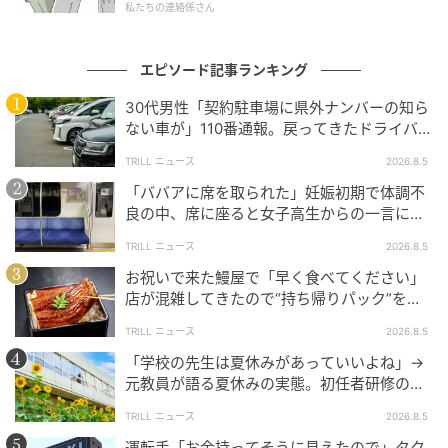
Aさんの体験は、「誰かの特別な時間を、無神経な行
私たちの連絡係さん
動が壊してしまうこともある」という教訓を私たちに
残してくれます。
エピソード記事ランキング
子連れでも、そうでなくても、本来マナーとは「お互
30代男性「契約駐車場に県外ナンバーの知ら
ない車が」110番通報。戻ってきたドライバー
いを思いやる心」が前提であるはず。
の“言い分”に「口論になった」
立場や状況に関係なく、「少しだけ譲ってもらえます
TRILL ニュース
2026.8.5
か？」というたった一言が、トラブルを回避し、誰か
「ババアに席を取られた」妊娠初期で体調不
良の中、席に座ると女子高生からの一言に
の旅の思い出を守るカギになるかもしれません。
「悲しい気持ちは今でも忘れない」
TRILL ニュース
2026.8.5
旅行も日常も、みんなが気持ちよく過ごせる場所であ
お祝いで来た鰻屋で「早く食べてください」
るために…小さな配慮を忘れずにいたいものです。
店が混雑してきたので“持ち帰りパック”を依
頼すると“店員の対応”に「今でも腹立たし
TRILL ニュース
2026.8.5
い」
※本記事では読者の皆さんに投稿していただいた体験
「学校の先生は夏休みがあっていいよね」→
談を紹介しています。
元教員が語る夏休みの実態。初任者研修の裏
側に「今でも思い出す」
TRILL ニュース
2026.8.5
アンケート実施日：2025年4月24日
運転手「お金持ってそうに見えたので」タク