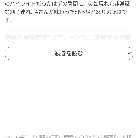
のハイライトだったはずの瞬間に、突如現れた非常識
な親子連れ…Aさんが味わった理不尽と怒りの記録で
す。
奇跡の展望席が“騒音ゾーン”に…天国から地獄
へ
続きを読む
数年前、Aさんは友人と一緒にリゾート展望列車の旅
に出かけました。なんと、列車の最前列という特等席
を予約でき、絶景が楽しめると心待ちにしていたので
す。
その日、展望席からの眺めは想像以上。大きなガラス
窓から広がる風景を写真に収めながら、最高のひとと
きを味わっていたAさんたち。
しかし——列車の中で最も海がきれいに見えるビュー
トップ
エピソード
電車の展望席に『親子連れ』が乱入→「ここは指定席です」と注意