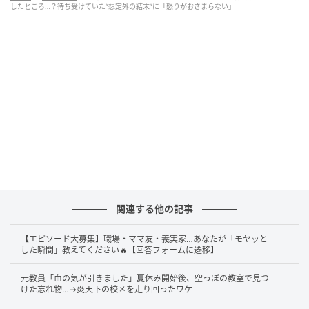
ポイントに差し掛かったその瞬間、後方から一組の親
したところ…？待ち受けていた“想定外の結末”に「怒りがおさまらない」
子連れが大騒ぎしながら乱入してきたのです。
2歳と5歳ほどの子どもを連れたその家族は、Aさんた
ちの“目の前”のスペースに立ちはだかり、まるで自分た
ちの席かのように振る舞い始めました。
何度注意しても聞こえないふり。大声で騒ぎ、写真を
撮り、子どもは菓子を食べながら絶叫し、ガラスをバ
ンバン叩く始末。
Aさんが必死に「ここは指定席です」と伝えても一切無
関連する他の記事
視。結果、海が一番美しく見える絶景ポイントの瞬
間、Aさんたちは立ち尽くすしかなく、大切な思い出
【エピソード大募集】職場・ママ友・義実家…あなたが「モヤッと
した瞬間」教えてください🔥【回答フォームに遷移】
の写真には見知らぬ人たちが写り込むことになってし
まいました。
元教員「血の気が引きました」夏休み開始後、空っぽの教室で見つ
けた忘れ物…→炎天下の校区を走り回ったワケ