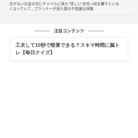
式がないお盆の日にチャペルに来た“怪しい”女性→目を離すといな
“子連れだから”は免罪符ではない
くなっていて…プランナーが見た夏の不思議な体験
家族が去った後に残されたのは、スナックの油でベタ
注目コンテンツ
つく窓ガラス、座席周りに散らばる食べかす。謝罪の
一言もなく去っていったその家族に、Aさんの怒りはお
工夫して10秒で暗算できる？スキマ時間に脳ト
さまりませんでした。
レ【毎日クイズ】
「子どもにいい景色を見せたい気持ちはわかります。
でも、それなら自分たちで頑張って予約を取ればいい
話」
Aさんはそう語ります。
もし「少しだけ見せてもいいですか？」と声をかけて
くれていたら——数分間だけでも快く譲れたかもしれ
ない。