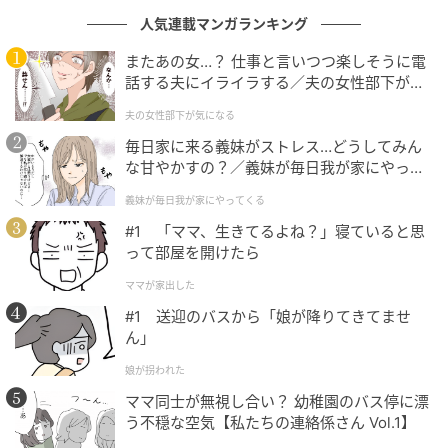
けれど実際は、親は子どもそっちのけで大はしゃぎ。
人気連載マンガランキング
マナーも配慮も感じられない行動に、Aさんは心から落
またあの女…？ 仕事と言いつつ楽しそうに電
胆したといいます。
話する夫にイライラする／夫の女性部下が気
になる（1）【夫婦の危機 まんが】
子どもを理由にすべてを許す空気、ネット上でも少し
夫の女性部下が気になる
でも子連れを批判すれば「冷たい」「大人気ない」と
毎日家に来る義妹がストレス…どうしてみん
反論されることもある昨今。
な甘やかすの？／義妹が毎日我が家にやって
くる（1）【義父母がシンドイんです！ まん
義妹が毎日我が家にやってくる
が】
公共の場では、さまざまな事情を持つ人々が共存して
#1 「ママ、生きてるよね？」寝ていると思
います。予期せぬトラブルを防ぎ、誰もが気持ちよく
って部屋を開けたら
過ごすためには、思いやりやマナー、コミュニケーシ
ママが家出した
ョンが不可欠なのではないでしょうか。
#1 送迎のバスから「娘が降りてきてませ
ん」
マナーは「立場」ではなく「思いやり」で測
娘が拐われた
るもの
ママ同士が無視し合い？ 幼稚園のバス停に漂
う不穏な空気【私たちの連絡係さん Vol.1】