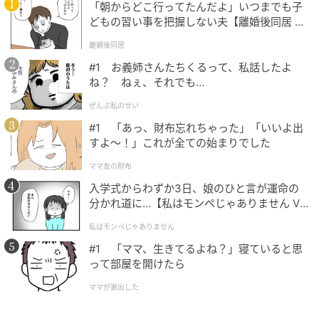
「朝からどこ行ってたんだよ」いつまでも子
どもの習い事を把握しない夫【離婚後同居 Vo
l.1】
離婚後同居
Hearst Owned
#1 お義姉さんたちくるって、私話したよ
ね？ ねぇ、それでも…
インターコンチネンタル横浜Pier 8
ぜんぶ私のせい
#1 「あっ、財布忘れちゃった」「いいよ出
ボックス朝食を好きな場所でどうぞ。クロワッサンや
すよ〜！」これが全ての始まりでした
ワッフルのサンドイッチ、キッシュにスープなど、選
択肢も豊富です。「ピアニック」￥5,500［サ込み］
ママ友の財布
入学式からわずか3日、娘のひと言が運命の
分かれ道に…【私はモンペじゃありません Vo
l.1】
私はモンペじゃありません
#1 「ママ、生きてるよね？」寝ていると思
って部屋を開けたら
ママが家出した