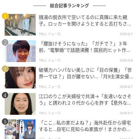
総合記事ランキング
銭湯の脱衣所で空いてるのに真隣に来た親
子。ロッカーを開けようとすると舌打ちさ
れ…→直後、娘の放った“純粋な一言”に「心の
TRILL ニュース
2026.8.7
中で拍手」
Hearst Owned
「腰抜けそうになった」「ガチで？」３年
前、“電撃婚”で話題沸騰！国民的ヒット作
グランド ハイアット 東京
『逃げ恥』で異彩放った【国宝級イケメン】
TRILL ニュース
2026.8.6
破壊力ハンパない美しさに「目の保養」「世
「フィオレンティーナ ペストリーブティック」では、
界一では？」目が離せない…『月9主演女優
隣接するレストラン、フィオレンティーナの人気メニ
（34歳）』“極上”美ショットがすごい
TRILL ニュース
2026.8.7
ュー「本日のスープ」￥770がテイクアウト可能。
江口のりこが夫婦役で共演→「友達いなさそ
う」と誘われ２０代から心を許す【意外な親
友芸人】とは？
TRILL ニュース
2026.8.7
「ここ…私の家だよね？」海外赴任から帰宅
すると…自宅に見知らぬ家族が！まさかの真
相とは！？