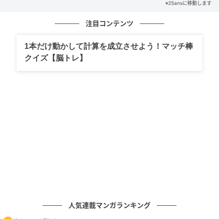
※25ansに移動します
Hearst Owned
注目コンテンツ
メズム東京、オートグラフ コレクション
1本だけ動かして計算を成立させよう！マッチ棒
クイズ【脳トレ】
シグネチャーのサンドイッチBOXをお供に、穏やかな
東京湾クルーズを。「東京モーニングエコクルーズ」
ボート1隻¥33,000＋朝食1人¥5,000
人気連載マンガランキング