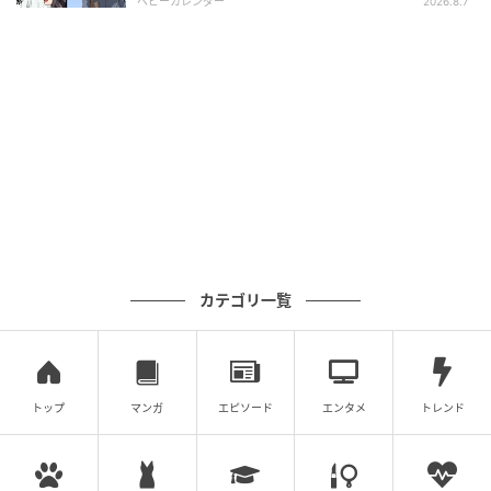
ベビーカレンダー
2026.8.7
Hearst Owned
ホテルメトロポリタン エドモント
カテゴリ一覧
「パティスリー エドモント」の人気No.1は、ふんわり
焼き上げたデニッシュをレモンとブランデー入りのシ
ロップに漬け込んだ「マウンテン」￥260
トップ
マンガ
エピソード
エンタメ
トレンド