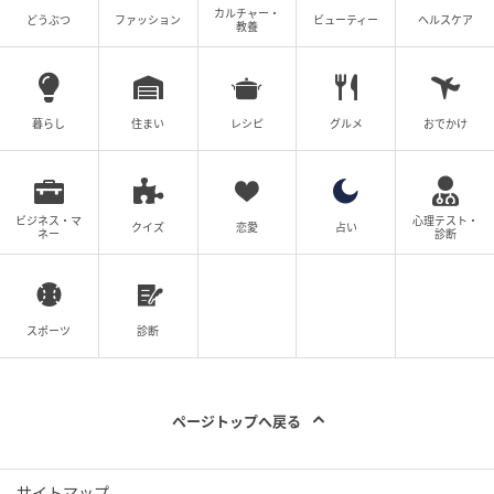
カルチャー・
どうぶつ
ファッション
ビューティー
ヘルスケア
教養
暮らし
住まい
レシピ
グルメ
おでかけ
ビジネス・マ
心理テスト・
クイズ
恋愛
占い
ネー
診断
Hearst Owned
マンダリン オリエンタル 東京
スポーツ
診断
「グルメショップ」では、クロワッサンや季節のマフ
ィン、柚子胡椒やだしの利いた和風サンドイッチなど
ページトップへ戻る
とドリンクのセットが人気。「Aセット」￥540～
サイトマップ