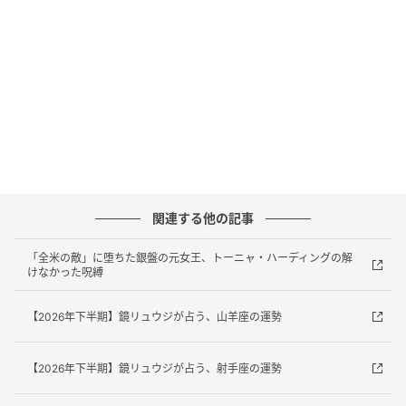
「ペストリー ショップ」のショーケースから選べるケ
ーキ2種に、パンとサラダ、そしてフリーフローの紅茶
をセットに。「モーニング ティー セット」￥3,750
関連する他の記事
「全米の敵」に堕ちた銀盤の元女王、トーニャ・ハーディングの解
けなかった呪縛
【2026年下半期】鏡リュウジが占う、山羊座の運勢
【2026年下半期】鏡リュウジが占う、射手座の運勢