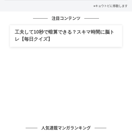
※キョウトピに移動します
Bake & Treat公式サイト
注目コンテンツ
あんバタートースト好きとしては見逃せない一品で、
工夫して10秒で暗算できる？スキマ時間に脳ト
その上可愛い白玉入りとなると期待度Max！
レ【毎日クイズ】
今回は娘との来店だったので、別に「バスクチーズケ
ーキ」もお願いしました。
こちらも人気メニューということでワクワクしながら
待つこと数分。
人気連載マンガランキング