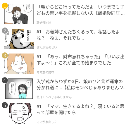
「朝からどこ行ってたんだよ」いつまでも子
どもの習い事を把握しない夫【離婚後同居 Vo
l.1】
離婚後同居
#1 お義姉さんたちくるって、私話したよ
ね？ ねぇ、それでも…
藤花
ぜんぶ私のせい
立派な梁や風情ある壁など、町家の特徴を生かしたナ
#1 「あっ、財布忘れちゃった」「いいよ出
チュラルな雰囲気。
すよ〜！」これが全ての始まりでした
ママ友の財布
入学式からわずか3日、娘のひと言が運命の
分かれ道に…【私はモンペじゃありません Vo
l.1】
私はモンペじゃありません
#1 「ママ、生きてるよね？」寝ていると思
って部屋を開けたら
ママが家出した