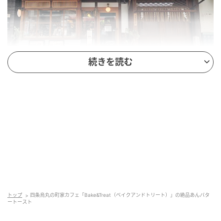
続きを読む
藤花
店内に入ってすぐ左手にはおいしそうなスイーツがず
らっと並んでいます。
スイーツだけでなく自家製トマトソースのバーガー風
ホットサンドやBLTサンド、フレンチトーストにパスト
ラミビーフサンドなどボリューミーなメニューもあり
ましたが、今回のお目当ては白玉入りのあんバターサ
ンドです。
トップ
四条烏丸の町家カフェ「Bake&Treat（ベイクアンドトリート）」の絶品あんバタ
ートースト