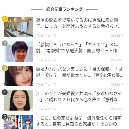
総合記事ランキング
銭湯の脱衣所で空いてるのに真隣に来た親
子。ロッカーを開けようとすると舌打ちさ
れ…→直後、娘の放った“純粋な一言”に「心の
TRILL ニュース
2026.8.7
藤花
中で拍手」
「腰抜けそうになった」「ガチで？」３年
テーブルやチェアも木の温かみを感じるチョイスで窓
前、“電撃婚”で話題沸騰！国民的ヒット作
越しに庭師が手掛けたという中庭が望めるとても素敵
『逃げ恥』で異彩放った【国宝級イケメン】
TRILL ニュース
2026.8.6
な空間を堪能していると…。
破壊力ハンパない美しさに「目の保養」「世
お待ちかねのメニューがやってきました！
界一では？」目が離せない…『月9主演女優
（34歳）』“極上”美ショットがすごい
TRILL ニュース
2026.8.7
江口のりこが夫婦役で共演→「友達いなさそ
う」と誘われ２０代から心を許す【意外な親
友芸人】とは？
TRILL ニュース
2026.8.7
「ここ…私の家だよね？」海外赴任から帰宅
すると…自宅に見知らぬ家族が！まさかの真