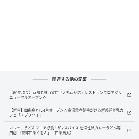
関連する他の記事
【50年ぶり】京都老舗百貨店『大丸京都店』レストランフロアがリ
ニューアルオープン☆
【新店】四条烏丸に4月オープン☆京湯葉老舗手がける新感覚豆乳カ
フェ「エブリソイ」
カレー、うどんマニア必食！和×スパイス 超個性派カレーうどん専
門店 「京都四条くをん」【四条烏丸】