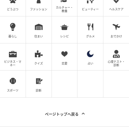
あんバターサンドは思っていた通りの可愛らしい見た
カルチャー・
目。
どうぶつ
ファッション
ビューティー
ヘルスケア
教養
少し食べにくいかもと思いながら、ひとくち。
サクサクのトーストにバターの香りがたまりません。
上品な甘みの粒あんとバターの塩味がベストマッチ、
暮らし
住まい
レシピ
グルメ
おでかけ
その上滑らかな食感の白玉が絶妙なアクセントになっ
て、あっという間に完食です。
ビジネス・マ
心理テスト・
クイズ
恋愛
占い
ネー
診断
スポーツ
診断
ページトップへ戻る