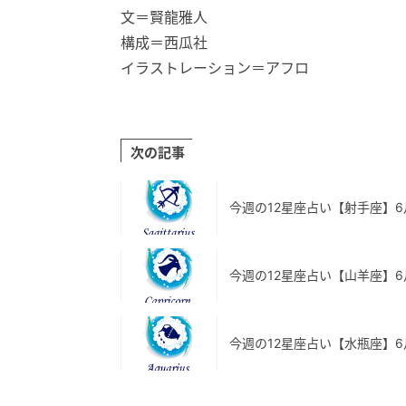
文＝賢龍雅人
構成＝西瓜社
イラストレーション＝アフロ
次の記事
今週の12星座占い【射手座】6
今週の12星座占い【山羊座】6
今週の12星座占い【水瓶座】6