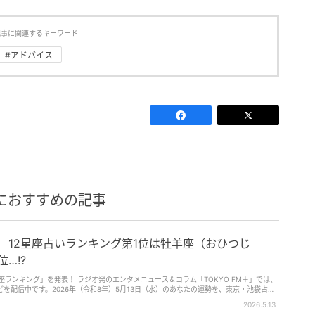
記事に関連するキーワード
#アドバイス
におすすめの記事
水） 12星座占いランキング第1位は牡羊座（おひつじ
…!?
2星座ランキング」を発表！ ラジオ発のエンタメニュース＆コラム「TOKYO FM＋」では、
を配信中です。2026年（令和8年）5月13日（水）のあなたの運勢を、東京・池袋占い
なつめ・みやび）さんが占います。「12星座別ランキング＆ワンポイントアドバイス」第
2026.5.13
星座は何位……？