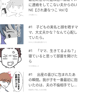
に連絡をしてこない夫からのLI
NE【され妻なつこ Vol.1】
され妻なつこ
#1 子どもの実名と顔を晒すマ
マ、大丈夫かな？なんて心配し
ていたら。
SNSに子供の顔を晒すママ
#1 「ママ、生きてるよね？」
寝ていると思って部屋を開けた
ら
ママが家出した
#1 出産の喜びに包まれたあ
の瞬間。我が子を一番最初に抱
いたのは、夫の不倫相手でし
た。
助産師と不倫した夫の末路