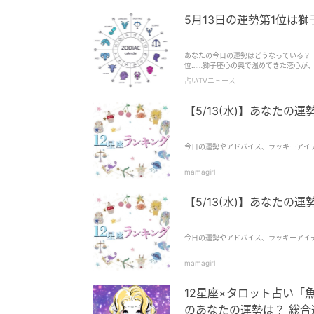
5月13日の運勢第1位は
あなたの今日の運勢はどうなっている？ 
位……獅子座心の奥で温めてきた恋心が、
占いTVニュース
【5/13(水)】あなたの
今日の運勢やアドバイス、ラッキーアイ
mamagirl
【5/13(水)】あなたの
今日の運勢やアドバイス、ラッキーアイ
mamagirl
12星座×タロット占い「魚
のあなたの運勢は？ 総