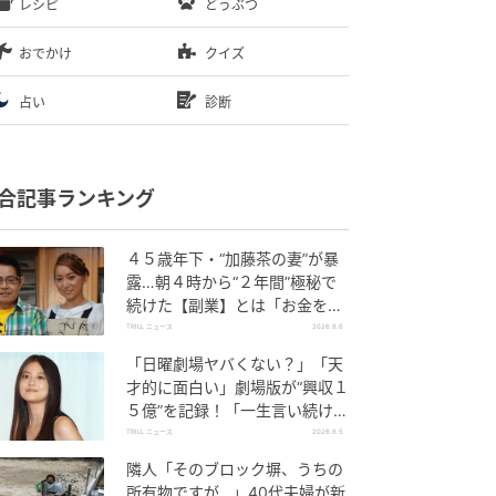
レシピ
どうぶつ
おでかけ
クイズ
占い
診断
合記事ランキング
４５歳年下・“加藤茶の妻”が暴
露…朝４時から“２年間”極秘で
続けた【副業】とは「お金を稼
ぐのって大変」
TRILL ニュース
2026.8.6
「日曜劇場ヤバくない？」「天
才的に面白い」劇場版が“興収１
５億”を記録！「一生言い続け
る」放送後も続く“切望の声”
TRILL ニュース
2026.8.5
隣人「そのブロック塀、うちの
所有物ですが…」40代夫婦が新