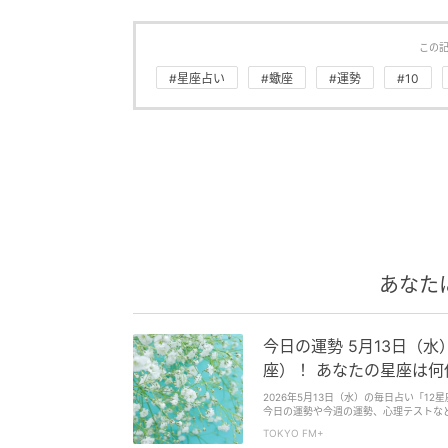
この
#星座占い
#蠍座
#運勢
#10
あなた
今日の運勢 5月13日（
座）！ あなたの星座は何位
2026年5月13日（水）の毎日占い「1
今日の運勢や今週の運勢、心理テストなど
館セレーネ所属・占い師の夏目みやび（
TOKYO FM+
1位は牡羊座（おひつじ座）！ あなたの