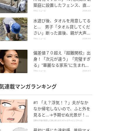
築庭に設置したフェンス、直後
に迫られた"顛末"
TRILL ニュース
2026.8.6
水遊び後、タオルを用意してる
と… 男子「タオル貸してくだ
さい」断った直後、親が大声で
放った一言に絶句
TRILL ニュース
2026.8.6
偏差値７０超え『超難関校』出
身！「次元が違う」「完璧すぎ
る」“華麗なる家系”に生まれた
【規格外の逸材】
TRILL ニュース
2026.8.5
気連載マンガランキング
#1 「え？浮気！？」夫がなか
なか帰宅しないので、ふと外を
見ると…→予期せぬ光景が！｜
旦那の不倫が発覚して頭に来た
旦那の不倫が発覚して頭に来たのでメチャクチャにしてやった
のでメチャクチャにしてやった
最初に感じた違和感…普段マメ