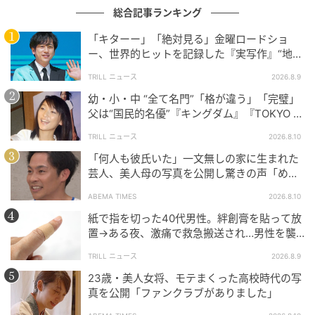
総合記事ランキング
「キターー」「絶対見る」金曜ロードショ
ー、世界的ヒットを記録した『実写作』“地上
波初放送”にSNS大歓喜
TRILL ニュース
2026.8.9
幼・小・中 “全て名門”「格が違う」「完璧」
父は“国民的名優”『キングダム』『TOKYO M
ER』で“鮮烈”に輝く【トップ女優】
TRILL ニュース
2026.8.10
「何人も彼氏いた」一文無しの家に生まれた
芸人、美人母の写真を公開し驚きの声「めち
ゃくちゃキレイ」
ABEMA TIMES
2026.8.10
紙で指を切った40代男性。絆創膏を貼って放
置→ある夜、激痛で救急搬送され…男性を襲
った“悲劇”に「すぐ病院へ行っていれば…」
TRILL ニュース
2026.8.9
23歳・美人女将、モテまくった高校時代の写
真を公開「ファンクラブがありました」