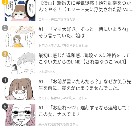
【漫画】新婚夫に浮気疑惑！絶対証拠をつか
んでやる！【エリート夫に浮気された話 Vol.
1】
エリート夫に浮気された話
#1 「ママ大好き。ずっと一緒にいようね」
そう言っていた、娘は
お宅のお子さんが万引きをしました
最初に感じた違和感…普段マメに連絡をして
こない夫からのLINE【され妻なつこ Vol.1】
され妻なつこ
#1 「お前が書いたんだろ？」なぜか笑う先
生を前に、震えが止まりませんでした。
あの日、私はいじめの犯人にされた
#1 「お疲れ〜♡」遅刻するなら連絡して！
この女、ナメてます
美人な友達は何でも許される