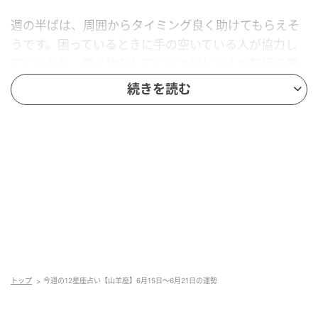
週の半ばは、周囲からタイミング良く助けてもらえそ
うです。困っているときに手の空いている人が協力し
てくれたり、調べ物をしていると詳しい人が知識を貸
してくれたりと、大きな苦労をせずに目的を達成でき
続きを読む
るでしょう。助けてもらったときは、感謝の気持ちを
きちんと伝えることを忘れずに。
週末は過去の出来事を思い出し、気持ちが沈むことが
あるかもしれません。以前、迷惑をかけられた相手か
ら連絡が来る可能性も。関わりたくないなら、無理に
応じる必要はありません。距離を置いていれば、自然
と相手は諦めるはずです。
ラッキーアドバイス
トップ
今週の12星座占い【山羊座】6月15日～6月21日の運勢
頼まれた仕事に優先して取りかかる。