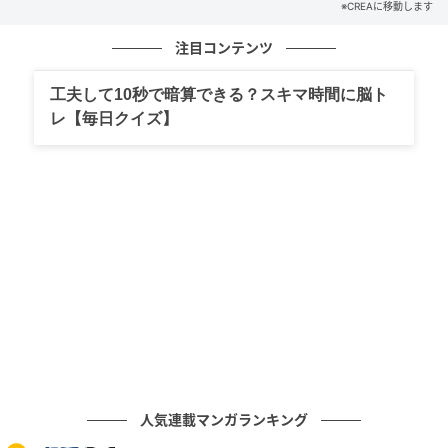
※CREAに移動します
次の記事
注目コンテンツ
今週の12星座占い【水瓶座】6月15日～6月21
日の運勢
工夫して10秒で暗算できる？スキマ時間に脳ト
レ【毎日クイズ】
の記事をもっとみる
人気連載マンガランキング