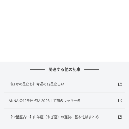
賢龍雅人（けんりゅう・まさと）
占星術研究家。国内外の占星術ソフト・アプリに精通
し、多数の占星術書にマニュアルを寄稿。カルチャー
センターや占いスクールで培った豊富な鑑定経験をも
とに、丁寧でわかりやすい指導に定評があり、鏡リュ
ウジ氏主幹の東京アストロロジー・スクールではチュ
ーターも務める。
著書に『新ウェイト版フルデッキ78枚つき タロット占
関連する他の記事
いの教科書』（新星出版社）、『マイ・ホロスコープ
BOOK』シリーズ（説話社）がある。
《ほかの星座も》今週の12星座占い
文＝賢龍雅人
ANNA.の12星座占い 2026上半期のラッキー週
構成＝西瓜社
イラストレーション＝アフロ
【12星座占い】山羊座（やぎ座）の運勢、基本性格まとめ
元記事で読む