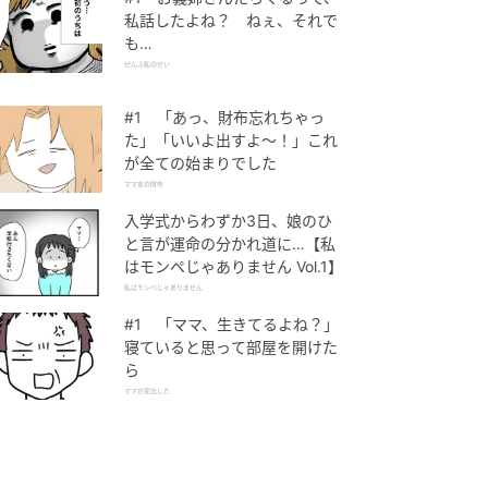
私話したよね？ ねぇ、それで
も…
ぜんぶ私のせい
#1 「あっ、財布忘れちゃっ
た」「いいよ出すよ〜！」これ
が全ての始まりでした
ママ友の財布
入学式からわずか3日、娘のひ
と言が運命の分かれ道に…【私
はモンペじゃありません Vol.1】
私はモンペじゃありません
#1 「ママ、生きてるよね？」
寝ていると思って部屋を開けた
ら
ママが家出した