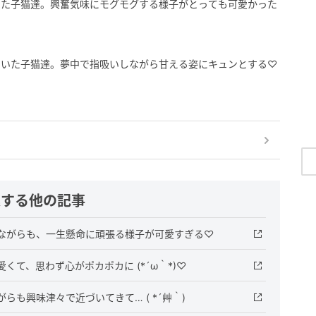
った子猫達。興奮気味にモグモグする様子がとっても可愛かった
ていた子猫達。夢中で指吸いしながら甘える姿にキュンとする♡
連する他の記事
ながらも、一生懸命に頑張る様子が可愛すぎる♡
て、思わず心がポカポカに (*´ω｀*)♡
も興味津々で近づいてきて… ( *´艸｀)