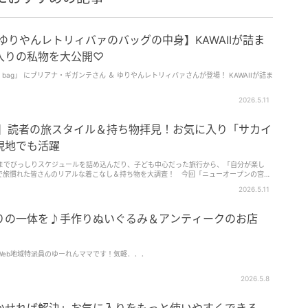
 ゆりやんレトリィバァのバッグの中身】KAWAIIが詰ま
入りの私物を大公開♡
 my bag」 にブリアナ・ギガンテさん ＆ ゆりやんレトリィバァさんが登場！ KAWAIIが詰ま
2026.5.11
プ】読者の旅スタイル＆持ち物拝見！お気に入り「サカイ
現地でも活躍
までびっしりスケジュールを詰め込んだり、子ども中心だった旅行から、「自分が楽し
で旅慣れた皆さんのリアルな着こなし＆持ち物を大調査！ 今回「ニューオープンの宮古
自営業・森本美香さんの旅コーデ＆荷物です。
2026.5.11
りの一体を♪手作りぬいぐるみ＆アンティークのお店
Web地域特派員のゆーれんママです！気軽．．．
2026.5.8
かせれば解決」お気に入りをもっと使いやすくできる