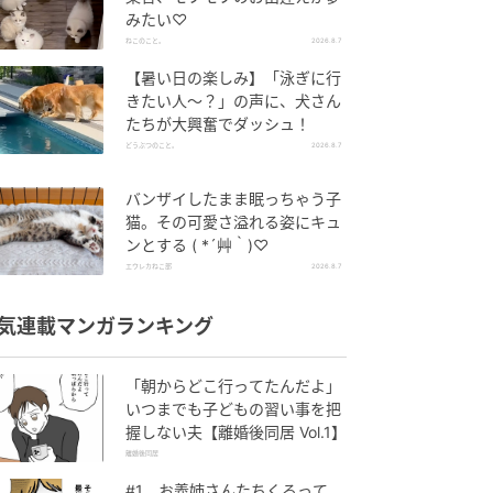
みたい♡
ねこのこと。
2026.8.7
【暑い日の楽しみ】「泳ぎに行
きたい人〜？」の声に、犬さん
たちが大興奮でダッシュ！
どうぶつのこと。
2026.8.7
バンザイしたまま眠っちゃう子
猫。その可愛さ溢れる姿にキュ
ンとする ( *´艸｀)♡
エウレカねこ部
2026.8.7
気連載マンガランキング
「朝からどこ行ってたんだよ」
いつまでも子どもの習い事を把
握しない夫【離婚後同居 Vol.1】
離婚後同居
#1 お義姉さんたちくるって、