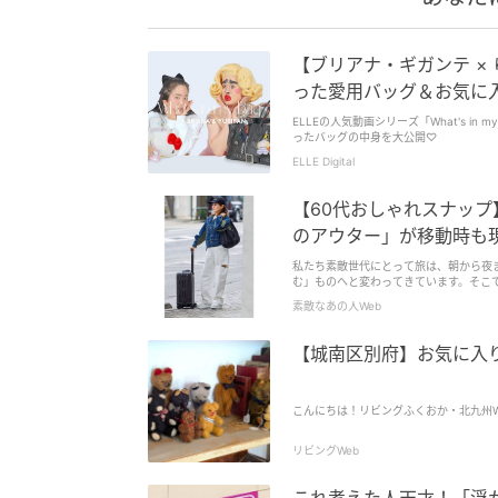
【ブリアナ・ギガンテ ×
った愛用バッグ＆お気に
ELLEの人気動画シリーズ「What's in
ったバッグの中身を大公開♡
ELLE Digital
【60代おしゃれスナッ
のアウター」が移動時も
私たち素敵世代にとって旅は、朝から夜
む」ものへと変わってきています。そこ
島のホテルへ家族旅行を計画」している
素敵なあの人Web
【城南区別府】お気に入
こんにちは！リビングふくおか・北九州
リビングWeb
これ考えた人天才！「浮