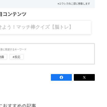
※エウレカねこ部に移動します
目コンテンツ
記……全部、読めます。
記事に関連するキーワード
動画
#反応
におすすめの記事