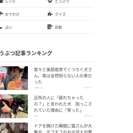
レシピ
どうぶつ
おでかけ
クイズ
占い
診断
うぶつ記事ランキング
堂々と後部座席でくつろぐ犬さ
ん、実は全然知らない人の車だ
った
いぬのこと。
2026.8.7
近所の人に「疲れちゃった
の？」と言われた犬 抱っこさ
れていた理由に「笑った」
grape
2026.8.6
ドアを開けた瞬間に猫さんが大
集合、モフモフのお出迎えが夢