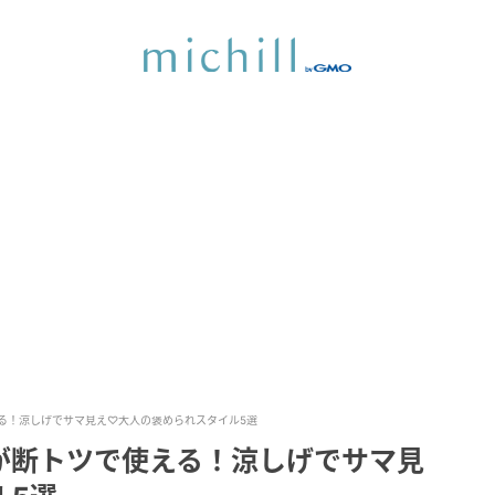
る！涼しげでサマ見え♡大人の褒められスタイル5選
が断トツで使える！涼しげでサマ見