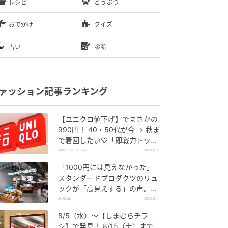
レシピ
どうぶつ
おでかけ
クイズ
占い
診断
ァッション記事ランキング
【ユニクロ値下げ】でまさかの
990円！ 40・50代が今 → 秋ま
で着回したい♡「即戦力トップ
ス」
fashion trend news
2026.8.7
「1000円には見えなかった」
スタンダードプロダクツのリュ
ックが「高見えする」の声。2
個購入する人も
All About
2026.8.7
8/5（水）〜【しまむらチラ
シ】で発見！ 8/15（土）まで