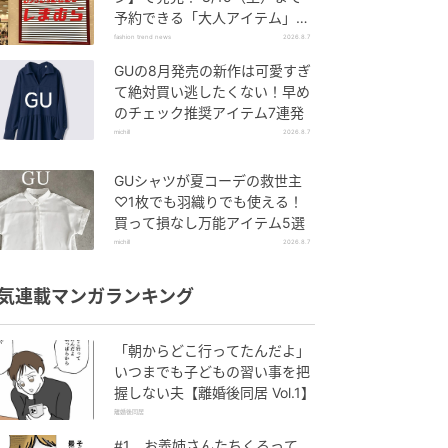
予約できる「大人アイテム」っ
て？
fashion trend news
2026.8.7
GUの8月発売の新作は可愛すぎ
て絶対買い逃したくない！早め
のチェック推奨アイテム7連発
michill
2026.8.7
GUシャツが夏コーデの救世主
♡1枚でも羽織りでも使える！
買って損なし万能アイテム5選
michill
2026.8.7
気連載マンガランキング
「朝からどこ行ってたんだよ」
いつまでも子どもの習い事を把
握しない夫【離婚後同居 Vol.1】
離婚後同居
#1 お義姉さんたちくるって、