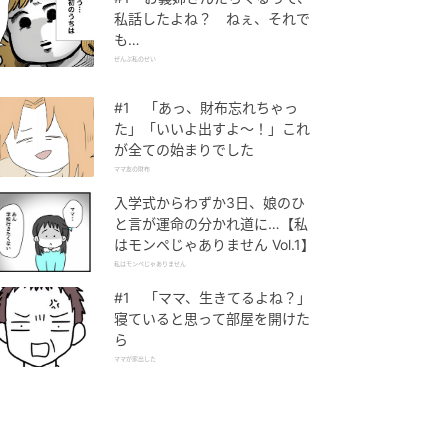
私話したよね？ ねぇ、それで
も…
ぜんぶ私のせい
#1 「あっ、財布忘れちゃっ
た」「いいよ出すよ〜！」これ
が全ての始まりでした
ママ友の財布
入学式からわずか3日、娘のひ
と言が運命の分かれ道に…【私
はモンペじゃありません Vol.1】
私はモンペじゃありません
#1 「ママ、生きてるよね？」
寝ていると思って部屋を開けた
ら
ママが家出した