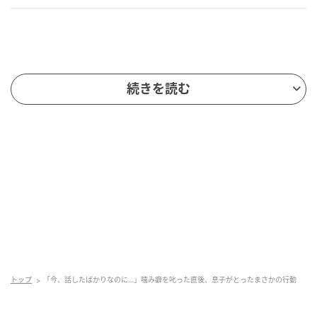
続きを読む
トップ
「今、話したばかりなのに…」噛み癖を叱った直後、息子がとったまさかの行動