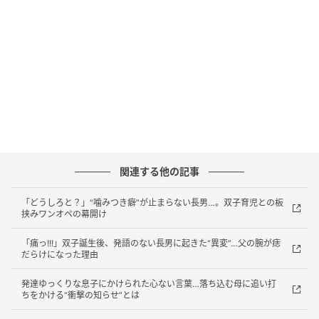
関連する他の記事
「どうしろと？」“噛みつき癖”が止まらない長男…。双子育児との板
挟みワンオペの幕開け
「痛っ!!!」双子誕生後、発語のない長男に起きた“異変”…父の腕が痣
だらけになった理由
発達ゆっくりな息子にかけられた心ない言葉…落ち込む母に追い打
ちをかける“衝撃の知らせ”とは