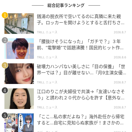
総合記事ランキング
銭湯の脱衣所で空いてるのに真隣に来た親
子。ロッカーを開けようとすると舌打ちさ
れ…→直後、娘の放った“純粋な一言”に「心の
TRILL ニュース
2026.8.7
中で拍手」
「腰抜けそうになった」「ガチで？」３年
前、“電撃婚”で話題沸騰！国民的ヒット作
『逃げ恥』で異彩放った【国宝級イケメン】
TRILL ニュース
2026.8.6
破壊力ハンパない美しさに「目の保養」「世
界一では？」目が離せない…『月9主演女優
（34歳）』“極上”美ショットがすごい
TRILL ニュース
2026.8.7
江口のりこが夫婦役で共演→「友達いなさそ
う」と誘われ２０代から心を許す【意外な親
友芸人】とは？
TRILL ニュース
2026.8.7
「ここ…私の家だよね？」海外赴任から帰宅
すると…自宅に見知らぬ家族が！まさかの真
相とは！？