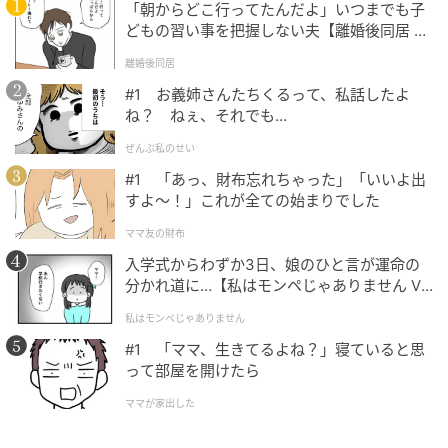
「朝からどこ行ってたんだよ」いつまでも子
どもの習い事を把握しない夫【離婚後同居 Vo
l.1】
離婚後同居
#1 お義姉さんたちくるって、私話したよ
ね？ ねぇ、それでも…
ぜんぶ私のせい
#1 「あっ、財布忘れちゃった」「いいよ出
すよ〜！」これが全ての始まりでした
ママ友の財布
入学式からわずか3日、娘のひと言が運命の
分かれ道に…【私はモンペじゃありません Vo
l.1】
私はモンペじゃありません
#1 「ママ、生きてるよね？」寝ていると思
って部屋を開けたら
ママが家出した