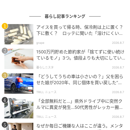
暮らし記事ランキング
アイスを買って帰る時、保冷剤は上に置く？
下に敷く？ ロッテに聞いた「溶けにくい持
ち帰り方」
grape
2026.8.7
1500万円貯めた節約家が「捨てずに使い続け
ているモノ」3つ。値段よりも大切にしてい
ること
ベビーカレンダー
暮らしニスタ
2026.8.7
マリオ、ヨッシー、ロゼッタなどおなじみの人気キャ
「どうしてうちの車は小さいの？」父を困ら
せた娘が2020年、同じ個体を買い戻した“意
ラクターはもちろん、カエルルイージやクッパ Jr.、キ
外なワケ”
ャサリンも登場し、並べるだけでもにぎやかで楽しい
TRILL ニュース
2026.8.7
ラインナップです。
「全部無料だと…」県外ドライブ中に突然ク
ルマに異変が発生…50代男性がレッカー搬送
で思い知った“誤算”
TRILL ニュース
2026.8.7
なぜか毎日ご機嫌な人はここが違う。メンタ