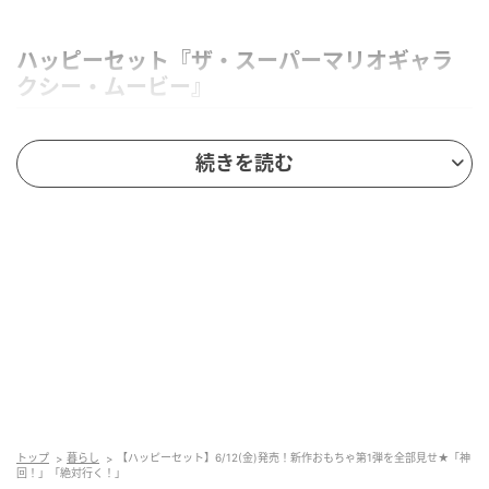
ハッピーセット『ザ・スーパーマリオギャラ
クシー・ムービー』
「ザ・スーパーマリオギャラクシー・ムービー」のお
続きを読む
もちゃと、スペシャルブック「マリオの大ぼうけん」
は、2026年6月12日(金)から約4週間の期間限定で登場
します。
第1弾：6月12日(金)～6月18日(木)
・マリオ
・ヨッシー
・カエルルイージ
・クッパ Jr.
トップ
暮らし
【ハッピーセット】6/12(金)発売！新作おもちゃ第1弾を全部見せ★「神
・ロゼッタ
回！」「絶対行く！」