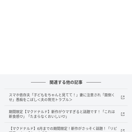
・キャサリン
第2弾：6月19日(金)～6月25日(木)
・キノピオ
・ピーチ姫
・クッパ
・ファイアマリオ
・ワンダークッパ Jr.
・チコ
関連する他の記事
第3弾：6月26日(金)～
スマホ依存夫「子どもをちゃんと見てて！」妻に注意され「面倒く
せ」愚痴をこぼし＜夫の育児トラブル＞
第1弾・第2弾で登場した全12種類の中から、いずれか
期間限定【マクドナルド】新作がウマすぎると話題です！「これは
1つ
新食感♡」「たまらなくおいしい♡」
【マクドナルド】6月までの期間限定！新作がさっそく話題！「リピ
※在庫の状況に応じて、過去販売したおもちゃ等をお