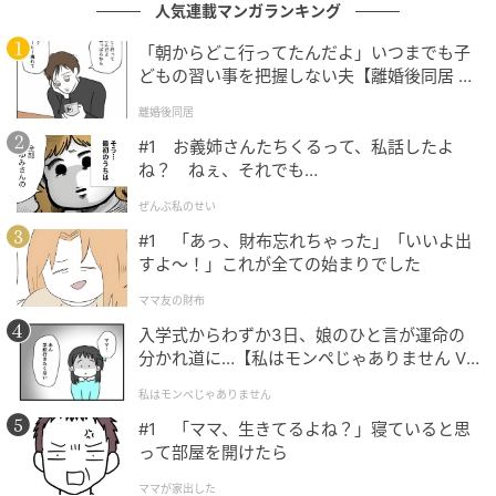
人気連載マンガランキング
「朝からどこ行ってたんだよ」いつまでも子
どもの習い事を把握しない夫【離婚後同居 Vo
l.1】
離婚後同居
#1 お義姉さんたちくるって、私話したよ
ね？ ねぇ、それでも…
ぜんぶ私のせい
#1 「あっ、財布忘れちゃった」「いいよ出
すよ〜！」これが全ての始まりでした
ベビーカレンダー
ママ友の財布
入学式からわずか3日、娘のひと言が運命の
映画の世界から飛び出してきたような、立体フィギュ
分かれ道に…【私はモンペじゃありません Vo
アのおもちゃです。
l.1】
私はモンペじゃありません
#1 「ママ、生きてるよね？」寝ていると思
って部屋を開けたら
ママが家出した