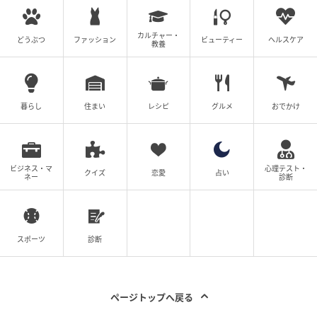
カルチャー・
どうぶつ
ファッション
ビューティー
ヘルスケア
教養
暮らし
住まい
レシピ
グルメ
おでかけ
ベビーカレンダー
ビジネス・マ
心理テスト・
クイズ
恋愛
占い
ネー
診断
それぞれポーズや表情も異なり、どのキャラクターが
もらえるかワクワクしますね！
たくさん集めて、ごっこ遊びを通じてオリジナルスト
スポーツ
診断
ーリーを作るのも楽しそうです♪
ページトップへ戻る
スペシャルブック「マリオの大ぼうけん」