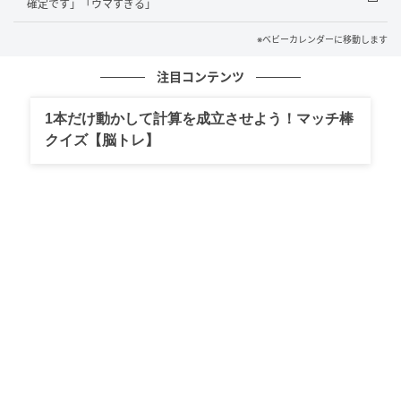
確定です」「ウマすぎる」
渡しする場合がございます。
※ベビーカレンダーに移動します
※おもちゃはお選びいただけません。
注目コンテンツ
それでは、第1弾のおもちゃについてご紹介します！
1本だけ動かして計算を成立させよう！マッチ棒
クイズ【脳トレ】
第1弾：6月12日(金)～6月18日(木)
第1弾は、「マリオ」「ヨッシー」「カエルルイージ」
「クッパ Jr.」「ロゼッタ」「キャサリン」の6種類！