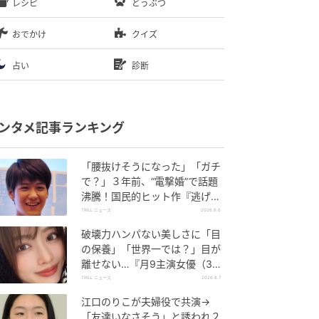
レシピ
どうぶつ
おでかけ
クイズ
占い
診断
ンタメ記事ランキング
「腰抜けそうになった」「ガチ
で？」３年前、“電撃婚”で話題
沸騰！国民的ヒット作『逃げ
恥』で異彩放った【国宝級イケ
TRILL ニュース
2026.8.6
メン】
破壊力ハンパない美しさに「目
の保養」「世界一では？」目が
離せない…『月9主演女優（34
歳）』“極上”美ショットがすご
TRILL ニュース
2026.8.7
い
江口のりこが夫婦役で共演→
「友達いなさそう」と誘われ２