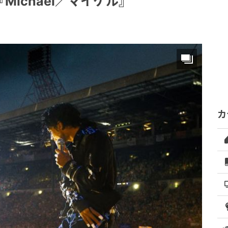
ichael／マイケル』
カ