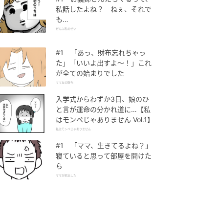
私話したよね？ ねぇ、それで
も…
ぜんぶ私のせい
#1 「あっ、財布忘れちゃっ
た」「いいよ出すよ〜！」これ
が全ての始まりでした
ママ友の財布
入学式からわずか3日、娘のひ
と言が運命の分かれ道に…【私
はモンペじゃありません Vol.1】
私はモンペじゃありません
#1 「ママ、生きてるよね？」
寝ていると思って部屋を開けた
ら
ママが家出した