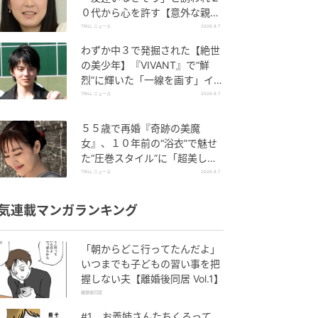
０代から心を許す【意外な親友
芸人】とは？
TRILL ニュース
2026.8.7
わずか中３で発掘された【絶世
の美少年】『VIVANT』で“鮮
烈”に輝いた「一線を画す」イケ
メン俳優
TRILL ニュース
2026.8.7
５５歳で再婚『奇跡の美魔
女』、１０年前の“浴衣”で魅せ
た“圧巻スタイル”に「超美し
い」「うっとり」
TRILL ニュース
2026.8.7
気連載マンガランキング
「朝からどこ行ってたんだよ」
いつまでも子どもの習い事を把
握しない夫【離婚後同居 Vol.1】
離婚後同居
#1 お義姉さんたちくるって、