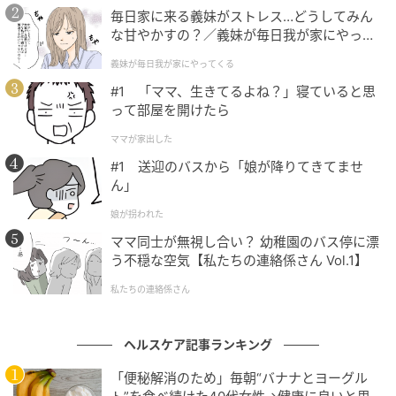
毎日家に来る義妹がストレス…どうしてみん
な甘やかすの？／義妹が毎日我が家にやって
くる（1）【義父母がシンドイんです！ まん
義妹が毎日我が家にやってくる
が】
#1 「ママ、生きてるよね？」寝ていると思
って部屋を開けたら
ママが家出した
#1 送迎のバスから「娘が降りてきてませ
ん」
娘が拐われた
ママ同士が無視し合い？ 幼稚園のバス停に漂
う不穏な空気【私たちの連絡係さん Vol.1】
私たちの連絡係さん
ヘルスケア記事ランキング
「便秘解消のため」毎朝“バナナとヨーグル