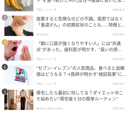
ト”を食べ続けた40代女性→健康に良いと思
いきや…ある日、女性に起こった“異変”
TRILL ニュース
2026.8.4
放置すると危険なのどの不調。風邪ではなく
「食道がん」の初期症状のことも……特徴と
チェックポイント
All About
2026.8.5
『朝に口臭が強くなりやすい人』には“共通
点”があった。歯科医が明かす、“臭いの原
因”と知られざる“正しいケア方法”とは？
TRILL ニュース
2026.8.5
“セブン-イレブン”の人気商品、食べると血糖
値はどうなる？→医師が明かす“検証結果”に
「優秀コンビニ食」「参考になります」
TRILL ニュース
2026.8.5
帰宅したら最初に何してる？ダイエット中こ
そ始めたい“帰宅後５分の簡単ルーティン”
beauty news tokyo
2026.8.5