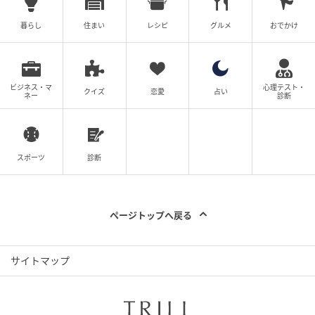
暮らし
住まい
レシピ
グルメ
おでかけ
ビジネス・マ
心理テスト・
クイズ
恋愛
占い
ネー
診断
——————————
原案・監修 船木彩夏
スポーツ
診断
漫画・イラスト 船井秋
※画像は生成AI（ChatGPT）を利用して画像を作成し
ています
ページトップへ戻る
そもそもマジックアイとは？どうして立体に見
サイトマップ
えるの？
いわゆるマジックアイと呼ばれる画像の多くは、正式