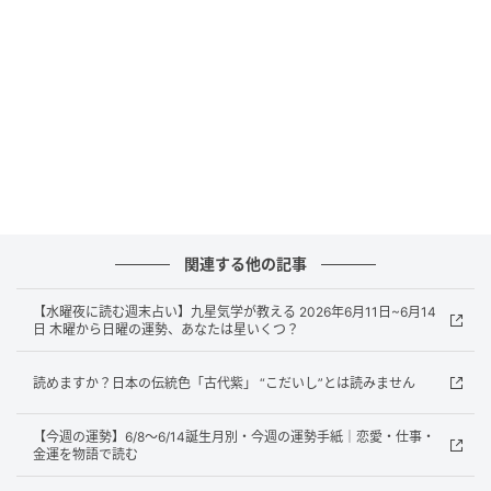
「河辺」は、かべと読む名字です。現在、「河辺（か
べ）」という読みは青梅市周辺に集中して見られ、全
国的には少数派の存在です。
「珍しい名字を知る」とは
日本の名字は、読み方の違いまで含めれば30万ほど存
関連する他の記事
在すると言われています。中でも珍しい名字、その読
み方や由来、現在でも多く存在するエリアも合わせて
【水曜夜に読む週末占い】九星気学が教える 2026年6月11日~6月14
日 木曜から日曜の運勢、あなたは星いくつ？
ご紹介していきます。
読めますか？日本の伝統色「古代紫」 “こだいし”とは読みません
【今週の運勢】6/8〜6/14誕生月別・今週の運勢手紙｜恋愛・仕事・
金運を物語で読む