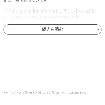
化の一端を担っています。
「河辺」という漢字自体は決して珍しいものではな
く、全国各地で見られる一般的な表記です。しかし、
そのほとんどが「かわべ」と読まれる中で、「かべ」
続きを読む
と読む例は限られています。この“同じ漢字で異なる読
み”という点が、難読名字としての特徴を際立たせてい
るのです。
また、青梅という土地は古くから多摩川流域の交通や
物流の要所として発展してきました。川とともに生き
てきた地域だからこそ、「河辺」という地名が生ま
れ、そこに暮らす人々の名字として根付いていった背
景がうかがえます。
トップ
クイズ
読めますか？珍しい名字「河辺」 “かわべ”とは読みません
河辺 = かべ