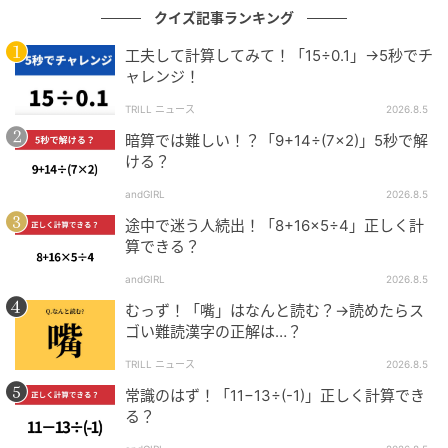
クイズ記事ランキング
工夫して計算してみて！「15÷0.1」→5秒でチ
ャレンジ！
TRILL ニュース
2026.8.5
暗算では難しい！？「9+14÷(7×2)」5秒で解
ける？
andGIRL
2026.8.5
途中で迷う人続出！「8+16×5÷4」正しく計
算できる？
andGIRL
2026.8.5
むっず！「嘴」はなんと読む？→読めたらス
ゴい難読漢字の正解は…？
TRILL ニュース
2026.8.5
常識のはず！「11−13÷(-1)」正しく計算でき
る？