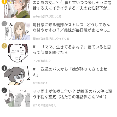
またあの女…？ 仕事と言いつつ楽しそうに電
話する夫にイライラする／夫の女性部下が気
になる（1）【夫婦の危機 まんが】
夫の女性部下が気になる
毎日家に来る義妹がストレス…どうしてみん
な甘やかすの？／義妹が毎日我が家にやって
くる（1）【義父母がシンドイんです！ まん
義妹が毎日我が家にやってくる
が】
#1 「ママ、生きてるよね？」寝ていると思
って部屋を開けたら
ママが家出した
#1 送迎のバスから「娘が降りてきてませ
ん」
娘が拐われた
ママ同士が無視し合い？ 幼稚園のバス停に漂
う不穏な空気【私たちの連絡係さん Vol.1】
私たちの連絡係さん