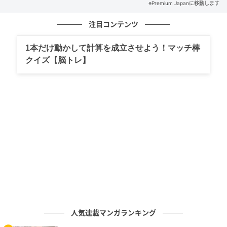
参考図書：難読苗字辞典 新藤正則著 湘南社、47都道
※Premium Japanに移動します
府県・名字百科 森岡浩著 丸善出版
注目コンテンツ
元記事で読む
1本だけ動かして計算を成立させよう！マッチ棒
クイズ【脳トレ】
次の記事
読めますか？日本の伝統色「古代紫」 “こだい
し”とは読みません
の記事をもっとみる
人気連載マンガランキング