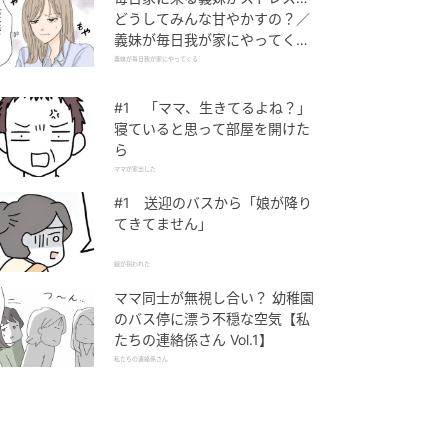
どうしてみんな甘やかすの？／
義妹が毎日我が家にやってくる
（1）【義父母がシンドイんで
義妹が毎日我が家にやってくる
す！ まんが】
#1 「ママ、生きてるよね？」
寝ていると思って部屋を開けた
ら
ママが家出した
#1 送迎のバスから「娘が降り
てきてません」
娘が拐われた
ママ同士が無視し合い？ 幼稚園
のバス停に漂う不穏な空気【私
たちの連絡係さん Vol.1】
私たちの連絡係さん