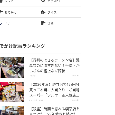
レシピ
どうぶつ
おでかけ
クイズ
占い
診断
でかけ記事ランキング
【行列のできるラーメン店】濃
厚なのに濃すぎない！千葉・か
いざんの極上ネギ豚骨
イチオシ
2026.8.5
【2026年夏】軽井沢で1万円分
買って本当に大当たり！ご当地
スーパー「ツルヤ」＆人気店の
お土産ベスト5【夏のお出か
オレンジページnet
2026.8.5
け】
【銀座】時間を忘れる喫茶店を
見つけた 23年愛され続けた