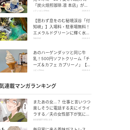
「炭火焙煎珈琲.凛 本店」がも
っと通いたくなる場所に
シティリビングWeb
2026.8.5
【思わず息をのむ秘境渓谷「付
知峡」】入場料・駐車場無料！
エメラルドグリーンに輝く水面
はまるで絵画のよう｜岐阜県中
TABIZINE
2026.8.5
津川市
あのハーゲンダッツと同じ牛
乳！500円ソフトクリーム「チ
ーズ＆カフェ カプリーノ」【す
すきの】
リビングWeb
2026.8.4
気連載マンガランキング
またあの女…？ 仕事と言いつつ
楽しそうに電話する夫にイライ
ラする／夫の女性部下が気にな
る（1）【夫婦の危機 まんが】
夫の女性部下が気になる
毎日家に来る義妹がストレス…