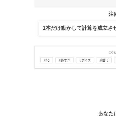
注
グルメ、ギャグ、子育て、旅行
この
#10
#あずき
#アイス
#世代
あなた