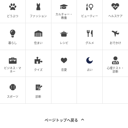
子どもと取り決めをしておくとよさそうですね。残っ
たら返してもらうと決めておけば、親も悩まずにすむ
カルチャー・
どうぶつ
ファッション
ビューティー
ヘルスケア
教養
でしょう。ただ残金を返すとなれば、子どもも使い切
ろうと考えてしまう可能性があります。子どもがきち
んと計算して使うなら、それはそれで勉強になると考
えてもいいですね。いずれにせよ、お金を渡す段階で
暮らし
住まい
レシピ
グルメ
おでかけ
の約束があると、お互いに気持ちよくお金のやり取り
ができるのかもしれません。
ビジネス・マ
心理テスト・
クイズ
恋愛
占い
元記事で読む
ネー
診断
次の記事
＜不景気だから！？＞月3万円以上のバイト代
スポーツ
診断
は全部お小遣い？家に入れてもらう？管理が
難しい…
ページトップへ戻る
の記事をもっとみる