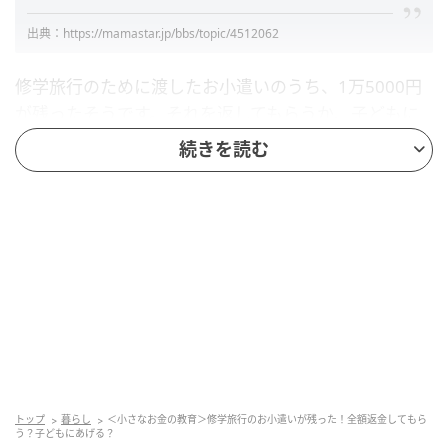
出典：https://mamastar.jp/bbs/topic/4512062
修学旅行のために渡したお小遣いのうち、1万5000円
が残ったそうです。それを返してもらうか、子どもに
あげるかで、投稿者さんは悩んでいます。金額も少な
続きを読む
くないですし、他のママたちならどうするのでしょう
か。
返金はしてもらわない。その理由は？
『旅行中に使い切ることもできたのに、子どもなりに考えて残
してきたのだから、そのままあげる』
出典：https://mamastar.jp/bbs/topic/4512062
トップ
暮らし
＜小さなお金の教育＞修学旅行のお小遣いが残った！全額返金してもら
う？子どもにあげる？