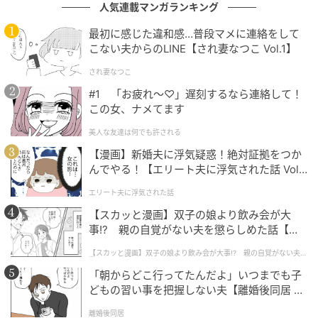
人気連載マンガランキング
最初に感じた違和感…普段マメに連絡をして
こない夫からのLINE【され妻なつこ Vol.1】
『数千円ならあげるけど、1万5000円だったら1万円は返して
もらって5000円はあげる』
され妻なつこ
#1 「お疲れ〜♡」遅刻するなら連絡して！
出典：https://mamastar.jp/bbs/topic/4512062
この女、ナメてます
美人な友達は何でも許される
1万5000円が残っているならば、5000円はお小遣いと
【漫画】新婚夫に浮気疑惑！絶対証拠をつか
して渡して、1万円を返してもらうという意見もありま
んでやる！【エリート夫に浮気された話 Vol.
す。金額のバランスは、残った金額やママたちの考え
1】
エリート夫に浮気された話
方で違ってきますが、全額返金にならないので子ども
【スカッと漫画】双子の娘より飲み会が大
も納得しやすくなりそうです。
事!? 親の自覚がない夫を懲らしめた話【第1
話】
【スカッと漫画】双子の娘より飲み会が大事!? 親の自覚がない夫を
懲らしめた話
全額返金してもらう
「朝からどこ行ってたんだよ」いつまでも子
どもの習い事を把握しない夫【離婚後同居 Vo
l.1】
離婚後同居