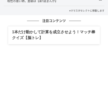
相性の悪い姉。差額は【第1話まんが】
りでお金を渡しているのでしょう。
※ママスタセレクトに移動します
注目コンテンツ
『義母から2万円、私から3万円の合計5万円を渡して、1万
5000円残して帰ってきた。翌月のお小遣いをなしにしてその
1本だけ動かして計算を成立させよう！マッチ棒
ままあげた』
クイズ【脳トレ】
出典：https://mamastar.jp/bbs/topic/4512062
残ったお金を翌月のお小遣いとして渡すという考え方
もあります。そうすれば、家計からの出費を抑えられ
ますよね。修学旅行で残ったお金をプラスのお小遣い
としてもらえないので、子どもは残念な気持ちになる
かもしれません。しかし返金するよりはいい、と考え
れば前向きな気持ちになれるのではないでしょうか。
一部を返金してもらう