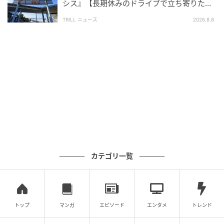
のお小遣いが残ったらあげる」という約束をしている
シス』【長期休みのドライブで立ち寄りたい
なら別ですが、そうではないなら残った分はきちんと
SA・PA】300名が選ぶ1位に「グルメが充
TRILL ニュース
2026.8.8
実」
返してもらうのが筋なのかもしれません。遊びのため
のお小遣いではないという考え方ですね。
お小遣いを渡すときに取り決めをすると、マ
マも子どもも楽なのでは？
『修学旅行用のお小遣いを渡すとき、お土産はいらないから余
ったら返してねと言っている』
カテゴリ一覧
出典：https://mamastar.jp/bbs/topic/4512062
高校生の修学旅行ではお小遣いの金額も大きくなるの
で、使いきれずに残ってしまうこともありそうです。
トップ
マンガ
エピソード
エンタメ
トレンド
残ったお金をどうするのかで悩みますが、渡すときに