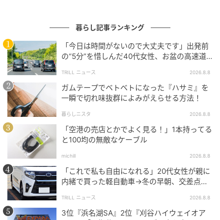
『もともとの渡した額が大きいから全額返してもらう。友だち
との飲み食いやお土産購入など周りと合わせられるように多く
暮らし記事ランキング
持たせるわけだからね』
「今日は時間がないので大丈夫です」出発前
出典：https://mamastar.jp/bbs/topic/4512062
の“5分”を惜しんだ40代女性、お盆の高速道
路で家族旅行の予定が崩れたワケ
TRILL ニュース
2026.8.8
ガムテープでベトベトになった『ハサミ』を
『最初から、6万円はあげるから自由にしてねと話しているな
一瞬で切れ味抜群によみがえらせる方法！
らあげるかな。修学旅行費として渡しているなら返金してもら
暮らしニスタ
2026.8.8
う』
「空港の売店とかでよく見る！」1本持ってる
と100均の無敵なケーブル
出典：https://mamastar.jp/bbs/topic/4512062
michill
2026.8.8
修学旅行はあくまで遊びではなく学校行事であると割
「これで私も自由になれる」20代女性が親に
り切る場合、旅行先での食事や観光施設への入場料な
内緒で買った軽自動車→冬の早朝、交差点で
迎えた“残酷な結末”
ど必要な費用のために、お小遣いを持たせるという考
TRILL ニュース
2026.8.8
えになるでしょう。もしママが子どもと「修学旅行用
3位『浜名湖SA』2位『刈谷ハイウェイオア