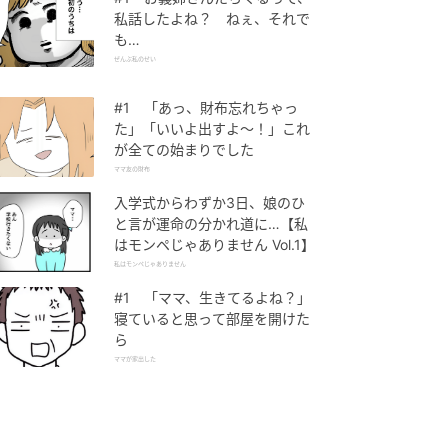
私話したよね？ ねぇ、それで
も…
ぜんぶ私のせい
#1 「あっ、財布忘れちゃっ
た」「いいよ出すよ〜！」これ
が全ての始まりでした
ママ友の財布
入学式からわずか3日、娘のひ
と言が運命の分かれ道に…【私
はモンペじゃありません Vol.1】
私はモンペじゃありません
#1 「ママ、生きてるよね？」
寝ていると思って部屋を開けた
ら
ママが家出した