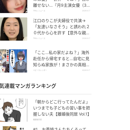
離せない…『月9主演女優（34
歳）』“極上”美ショットがすご
TRILL ニュース
2026.8.7
い
江口のりこが夫婦役で共演→
「友達いなさそう」と誘われ２
０代から心を許す【意外な親友
芸人】とは？
TRILL ニュース
2026.8.7
「ここ…私の家だよね？」海外
赴任から帰宅すると…自宅に見
知らぬ家族が！まさかの真相と
は！？
ベビーカレンダー
2026.8.7
気連載マンガランキング
「朝からどこ行ってたんだよ」
いつまでも子どもの習い事を把
握しない夫【離婚後同居 Vol.1】
離婚後同居
#1 お義姉さんたちくるって、