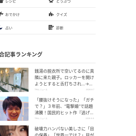
レシピ
どうぶつ
おでかけ
クイズ
占い
診断
合記事ランキング
銭湯の脱衣所で空いてるのに真
隣に来た親子。ロッカーを開け
ようとすると舌打ちされ…→直
後、娘の放った“純粋な一言”に
TRILL ニュース
2026.8.7
「心の中で拍手」
「腰抜けそうになった」「ガチ
で？」３年前、“電撃婚”で話題
沸騰！国民的ヒット作『逃げ
恥』で異彩放った【国宝級イケ
TRILL ニュース
2026.8.6
メン】
破壊力ハンパない美しさに「目
の保養」「世界一では？」目が