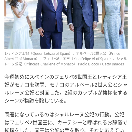
レティシア王妃（Queen Letizia of Spain）、アルベール2世大公（Prince
Albert II of Monaco）、フェリペ6世国王（King Felipe VI of Spain）、シャル
レーヌ公妃（Princess Charlene of Monaco） Paolo Blocco / Getty Images
今週初めにスペインのフェリペ6世国王とレティシア王
妃がモナコを訪問、モナコのアルベール2世大公とシャ
ルレーヌ公妃と対面した。2組のカップルが挨拶をする
シーンが物議を醸している。
問題になっているのはシャルレーヌ公妃の行動。公妃
はフェリペ2世国王に、カーテシーと呼ばれるお辞儀で
挨拶をした。国王は公妃の手を取り、それに応えてい