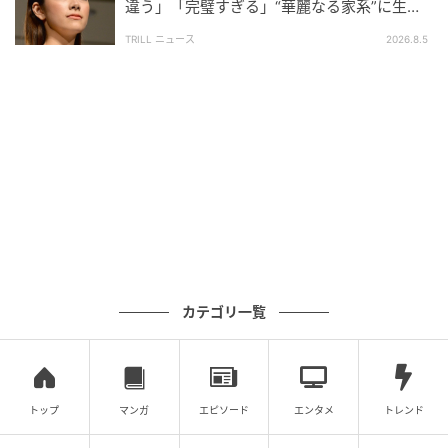
が新たなストレスにならないことを祈りたいところ。
違う」「完璧すぎる」“華麗なる家系”に生ま
れた【規格外の逸材】
TRILL ニュース
2026.8.5
元記事で読む
次の記事
雨の日もおしゃれに履ける、最旬レインシュ
ーズ10選 | ローファーやパンプス型も！
の記事をもっとみる
カテゴリ一覧
トップ
マンガ
エピソード
エンタメ
トレンド