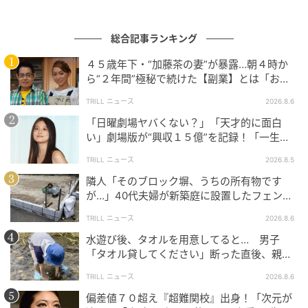
総合記事ランキング
４５歳年下・“加藤茶の妻”が暴露…朝４時か
ら“２年間”極秘で続けた【副業】とは「お金
を稼ぐのって大変」
TRILL ニュース
2026.8.6
レティシア王妃（Queen Letizia of Spain）、シャルレーヌ公妃（Princess
「日曜劇場ヤバくない？」「天才的に面白
Charlene of Monaco） Paolo Blocco / Getty Images
い」劇場版が“興収１５億”を記録！「一生言
い続ける」放送後も続く“切望の声”
ロイヤル界のマナーやプロトコルの難しさを物語るよ
TRILL ニュース
2026.8.5
うな物議だが、公妃自身も過去にマナーを完璧に守る
隣人「そのブロック塀、うちの所有物です
が…」40代夫婦が新築庭に設置したフェン
ことに苦労していると漏らしていたことがある。2019
ス、直後に迫られた"顛末"
年にあるインタビューで「私は王室の人たちに間違っ
TRILL ニュース
2026.8.6
た呼び方をしたり、カーテシーをするべきではない相
水遊び後、タオルを用意してると… 男子
手にしてしまったり、反対に忘れてしまったりする」
「タオル貸してください」断った直後、親が
大声で放った一言に絶句
と打ち明けていた。この数年、病気やメンタルヘルス
TRILL ニュース
2026.8.6
の問題で公務を休むことが多かった公妃。今回の物議
偏差値７０超え『超難関校』出身！「次元が