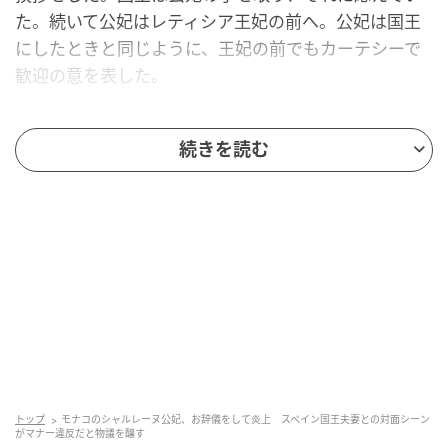
た。続いて公妃はレティシア王妃の前へ。公妃は国王
にしたときと同じように、王妃の前でもカーテシーで
歓迎の意を表した。
[iframe allowfullscreen frameborder="0"
width="698" height="573" scrolling="no"
続きを読む
id="molvideoplayer" title="MailOnline Embed
Player"
src="https://www.dailymail.com/embed/video/36606
73.html"][/iframe]
これを見たヨーロッパ、特にモナコ公国内のロイヤル
ウォッチャーから「公妃はお辞儀するべきではなかっ
た」という批判が飛び出した。カーテシーは目下の人
が目上の人にするもので、それはロイヤル同士であっ
ても同じ。公妃の肩書きは「プリンセス」で、「キン
トップ
モナコのシャルレーヌ公妃、お辞儀をして炎上 スペイン国王夫妻との対面シーン
がマナー違反だと物議を醸す
グ」「クイーン」より下に当たる。だから公妃の行動