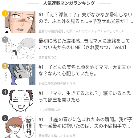
人気連載マンガランキング
#1 「え？浮気！？」夫がなかなか帰宅しない
ので、ふと外を見ると…→予期せぬ光景が！
｜旦那の不倫が発覚して頭に来たのでメチャ
旦那の不倫が発覚して頭に来たのでメチャクチャにしてやった
クチャにしてやった
最初に感じた違和感…普段マメに連絡をして
こない夫からのLINE【され妻なつこ Vol.1】
され妻なつこ
#1 子どもの実名と顔を晒すママ、大丈夫か
な？なんて心配していたら。
SNSに子供の顔を晒すママ
#1 「ママ、生きてるよね？」寝ていると思
って部屋を開けたら
ママが家出した
#1 出産の喜びに包まれたあの瞬間。我が子
を一番最初に抱いたのは、夫の不倫相手でし
た。
助産師と不倫した夫の末路