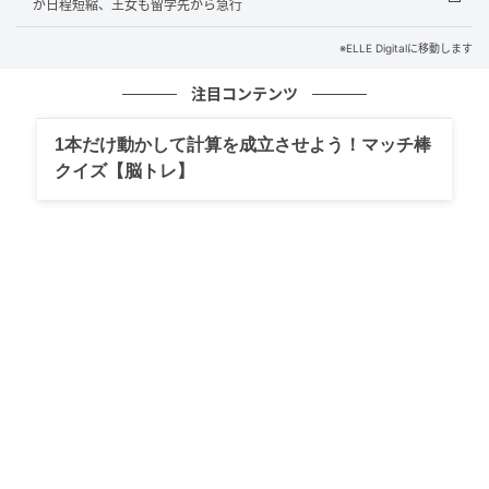
が日程短縮、王女も留学先から急行
※ELLE Digitalに移動します
注目コンテンツ
1本だけ動かして計算を成立させよう！マッチ棒
クイズ【脳トレ】
レティシア王妃（Queen Letizia of Spain） Paolo Blocco / Getty Images
もちろん公妃の行動を擁護する一派もいる。大公夫妻
の敬称は「His/Her Serene Highness（殿下）」であ
るのに対して、国王夫妻は「Majesty（陛下）」。国王
の位の方が高いので、公妃のマナーは正しいと主張し
ている。またシンプルに「外交がうまくいったことが
一番重要」という意見も少なくない。