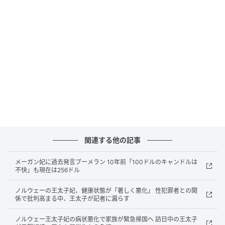
は正しく見えるのだが、一部のロイヤルウォッチャー
の意見は違う。「彼女の肩書きはプリンセスだが、国
家元首の配偶者だ。国王にカーテシーするべきではな
い」。大公夫妻と国王夫妻は上下がなく対等だから、
カーテシーをする必要はないというのが彼らの見方。
レティシア王妃がアルベール2世大公にしたように、握
手で挨拶をするのが正しいと主張している。
また一部のロイヤルウォッチャーからは、公妃のカー
テシーの仕方が間違っているという意見も。公妃はた
だ膝を折っているように見えるが、片足を後ろに下げ
関連する他の記事
て膝を折るのが正しいカーテシーだと指摘されてい
メーガン妃に過去発言ブーメラン 10年前「100ドルのキャンドルは
る。
不快」も現在は256ドル
ノルウェーの王太子妃、健康状態が「著しく悪化」 性犯罪者との関
係で批判高まる中、王太子が記者に漏らす
ノルウェー王太子妃の病状悪化で家族が緊急帰国へ 訪日中の王太子