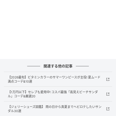
Getty Images
関連する他の記事
レインシューズの最旬コーデ
【2026最旬】ビタミンカラーのサマーワンピースが主役! 夏ムード
満点コーデ&10選
英国王室御用達ブランド「ハンター」のレインシュー
【1万円以下】セレブも愛用中! コスパ最強「高見えビーチサンダ
ズがトレンチコートとマッチ。ショートパンツがトラ
ル」コーデ&厳選20
ッドなムードをやわらげ、ヘルシーな抜け感をプラ
【ジェリーシューズ図鑑】 雨の日から真夏までヘビロテしたいサン
ス。
ダル30選