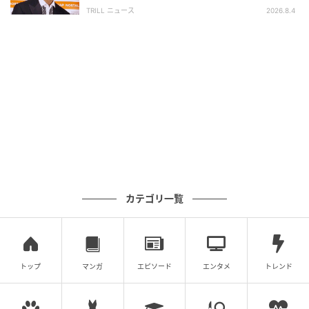
面白い」“賞 総なめ”『伝説級ドラマ』
TRILL ニュース
2026.8.4
Getty Images
レイン対応のメリージェーンで、雨の日のおしゃれも
諦めない。“いまどきプレッピースタイル”を意識してカ
ジュアルなデニムを合わせれば、グッドガールなムー
ドが漂う雨の日コーデが完成。
カテゴリ一覧
トップ
マンガ
エピソード
エンタメ
トレンド