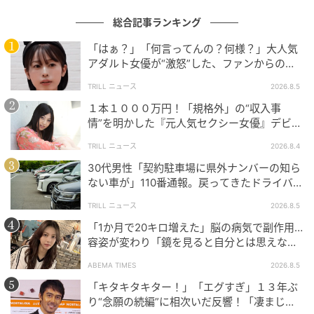
総合記事ランキング
「はぁ？」「何言ってんの？何様？」大人気
アダルト女優が“激怒”した、ファンからの
【質問】とは
TRILL ニュース
2026.8.5
１本１０００万円！「規格外」の“収入事
情”を明かした『元人気セクシー女優』デビュ
ー作が“１０万本”を記録した逸材
TRILL ニュース
2026.8.4
30代男性「契約駐車場に県外ナンバーの知ら
ない車が」110番通報。戻ってきたドライバー
の“言い分”に「口論になった」
TRILL ニュース
2026.8.5
「1か月で20キロ増えた」脳の病気で副作用…
容姿が変わり「鏡を見ると自分とは思えなか
った」壮絶な闘病生活明かす
ABEMA TIMES
2026.8.5
「キタキタキター！」「エグすぎ」１３年ぶ
り“念願の続編”に相次いだ反響！「凄まじく