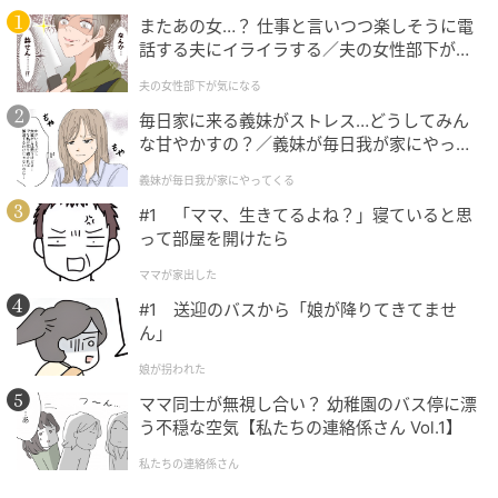
またあの女…？ 仕事と言いつつ楽しそうに電
話する夫にイライラする／夫の女性部下が気
になる（1）【夫婦の危機 まんが】
夫の女性部下が気になる
毎日家に来る義妹がストレス…どうしてみん
な甘やかすの？／義妹が毎日我が家にやって
くる（1）【義父母がシンドイんです！ まん
義妹が毎日我が家にやってくる
が】
#1 「ママ、生きてるよね？」寝ていると思
Getty Images
って部屋を開けたら
ルーズシルエットのスタイリングには、レザー小物が
ママが家出した
利く。足元はレイン対応ローファーでキリッと引き締
#1 送迎のバスから「娘が降りてきてませ
ん」
め、イエローのバッグをアクセントに、おしゃれ度UP
を狙って。
娘が拐われた
ママ同士が無視し合い？ 幼稚園のバス停に漂
う不穏な空気【私たちの連絡係さん Vol.1】
私たちの連絡係さん