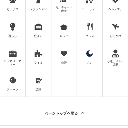
カルチャー・
どうぶつ
ファッション
ビューティー
ヘルスケア
教養
暮らし
住まい
レシピ
グルメ
おでかけ
ビジネス・マ
心理テスト・
クイズ
恋愛
占い
ネー
診断
スポーツ
診断
ページトップへ戻る