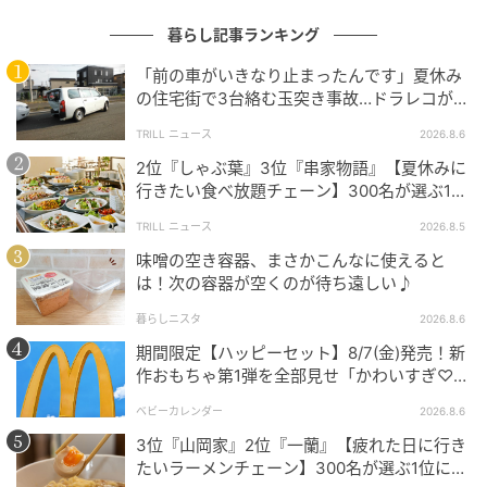
暮らし記事ランキング
「前の車がいきなり止まったんです」夏休み
の住宅街で3台絡む玉突き事故…ドラレコが捉
えていた“急ブレーキの理由”
TRILL ニュース
2026.8.6
2位『しゃぶ葉』3位『串家物語』【夏休みに
行きたい食べ放題チェーン】300名が選ぶ1位
に「満足度が高い」「大人まで楽しめる」
TRILL ニュース
2026.8.5
味噌の空き容器、まさかこんなに使えると
は！次の容器が空くのが待ち遠しい♪
暮らしニスタ
2026.8.6
期間限定【ハッピーセット】8/7(金)発売！新
作おもちゃ第1弾を全部見せ「かわいすぎ♡」
「絶対行く！」
ベビーカレンダー
2026.8.6
3位『山岡家』2位『一蘭』【疲れた日に行き
たいラーメンチェーン】300名が選ぶ1位に