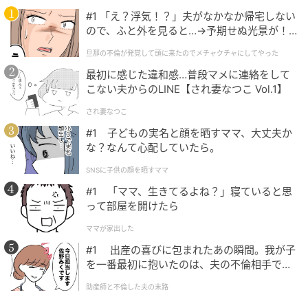
※本記事は整理収納アドバイザー・インテリアコーデ
#1 「え？浮気！？」夫がなかなか帰宅しない
ので、ふと外を見ると…→予期せぬ光景が！
ィネートに関する知見を参考に、編集部が構成してい
｜旦那の不倫が発覚して頭に来たのでメチャ
ます
旦那の不倫が発覚して頭に来たのでメチャクチャにしてやった
クチャにしてやった
最初に感じた違和感…普段マメに連絡をして
元記事で読む
こない夫からのLINE【され妻なつこ Vol.1】
され妻なつこ
次の記事
#1 子どもの実名と顔を晒すママ、大丈夫か
なぜか散らからない家はここが違う。今すぐ
な？なんて心配していたら。
真似したい「収納アイデア」３選
SNSに子供の顔を晒すママ
#1 「ママ、生きてるよね？」寝ていると思
の記事をもっとみる
って部屋を開けたら
ママが家出した
#1 出産の喜びに包まれたあの瞬間。我が子
を一番最初に抱いたのは、夫の不倫相手でし
た。
助産師と不倫した夫の末路