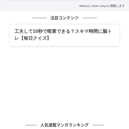
※beauty news tokyoに移動します
（３）“収納グッズを増やしすぎない”ことも大
切
注目コンテンツ
片付けようとして収納ケースを増やした結果、逆にキ
工夫して10秒で暗算できる？スキマ時間に脳ト
ッチンが窮屈に見えてしまうケースも少なくありませ
レ【毎日クイズ】
ん。特にキッチンは、保存容器や便利グッズが増えや
すい場所。同じ用途の物が重複していないかを見直す
だけでも、かなり整えやすくなります。
また、収納グッズ木目やグレージュ、マットな白な
ど、空間になじみやすい色味を選ぶだけでも、“生活感
の圧”を抑えやすくなります。
キッチン収納は“ラクに維持できること”が大切。まず
は、“収納を増やす前に、置き方を見直す”ことから始
めてみてはいかがでしょうか。＜取材・文：beauty
人気連載マンガランキング
news tokyo編集部＞ ※画像は生成AIで作成しています