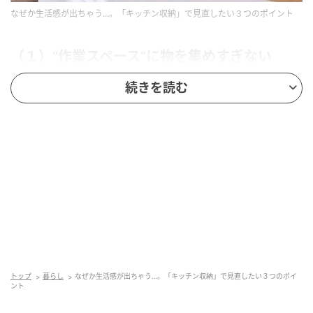
なぜか生活感が出ちゃう…。「キッチン収納」で見直したい３つのポイント
（１）“作業スペース”に物を集めすぎない
続きを読む
キッチンが雑然として見えやすい原因のひとつが、“作
業台に物が滞留しやすい”こと。水筒、マグカップ、調
味料、保存容器、郵便物など、ひとつひとつは少量で
も、視界に入る情報が増えるほど、生活感は強く見え
やすくなります。
最近は、“見せる収納”を増やすより、“作業スペースを
広く見せる”方向へシフト。毎日使う物だけを厳選し、
それ以外は引き出しや棚へ戻すだけでも、空間の印象
はかなり変わります。特にキッチンは“整いすぎ”よ
り、“自然に片付いて見える”くらいが今っぽいバラン
トップ
暮らし
なぜか生活感が出ちゃう…。「キッチン収納」で見直したい３つのポイ
ント
ス。まずは、“置きっぱなしが当たり前になっている