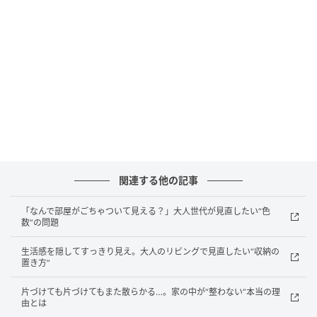
物”を見直すだけでも十分です。
（２）“使う頻度”に収納場所を合わせる
片付けづらさは、“収納量”より“動線のズレ”が原因にな
っていることも。毎日使うフライパンや調味料が奥に
入り込み、逆に使用頻度の低い物が取り出しやすい場
所を占領しているような状態では、出しっぱなしも増
えやすくなります。
関連する他の記事
よく使う物ほど、“腰〜目線の高さ”へまとめるだけで
「なんで部屋がごちゃついて見える？」大人世代が見直したい“色
も、かなり使いやすくなるもの。特にキッチンは、“ワ
数”の問題
ンアクションで戻せるか”によって、散らかりやすさが
大きく変わります。頑張らなくても整いやすい状態を
生活感を隠してすっきり見え。大人のリビングで見直したい“収納の
置き方”
つくることで、キッチン全体の空気感も変わって見え
るでしょう。
片づけても片づけてもまた散らかる…。家の中が“整わない”本当の理
由とは