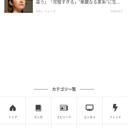
違う」「完璧すぎる」“華麗なる家系”に生ま
れた【規格外の逸材】
TRILL ニュース
2026.8.5
Hollywood To You/Star Max / Getty Images
身長差を考えると、結構カットしちゃいましたね、な
カテゴリ一覧
んてもったいない発想が私の頭をよぎりましたが、母
アンジェリーナさんとしては娘が気に入って着てくれ
るなんて、きっと嬉しい限り。もっぱら人権活動に専
念するアンジェリーナさんとしては、ドレスを増やす
トップ
マンガ
エピソード
エンタメ
トレンド
より、こうして着回せることが喜ばしいことでしょ