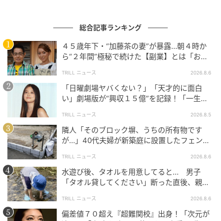
こちらは、アンジェリーナ・ジョリーさん。2014年の
アカデミー賞でのお姿で、シャンパンゴールドのゴー
総合記事ランキング
ジャスなドレスをナチュラルに着こなしており、とて
４５歳年下・“加藤茶の妻”が暴露…朝４時か
も素敵ですね。
ら“２年間”極秘で続けた【副業】とは「お金
を稼ぐのって大変」
露出を抑え、素材の豪華さやシアー素材でパーティ感
TRILL ニュース
2026.8.6
を出した上品なドレスを、なんと7年後に娘のザハラち
「日曜劇場ヤバくない？」「天才的に面白
い」劇場版が“興収１５億”を記録！「一生言
ゃんが着用！
い続ける」放送後も続く“切望の声”
TRILL ニュース
2026.8.5
隣人「そのブロック塀、うちの所有物です
が…」40代夫婦が新築庭に設置したフェン
ス、直後に迫られた"顛末"
TRILL ニュース
2026.8.6
水遊び後、タオルを用意してると… 男子
「タオル貸してください」断った直後、親が
大声で放った一言に絶句
TRILL ニュース
2026.8.6
偏差値７０超え『超難関校』出身！「次元が