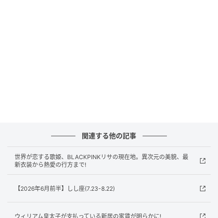
後、ランチにいくハーパーちゃんが同じドレスを着用
していました。
サマードレスとはいえ、かなり胸元が開いたキャミソ
ールタイプを一枚で着用したハーパーちゃんは、現在
14歳。日本的発想をすると、まず親が止めそうと思う
も、さすがファッションアイコンとして売っている一
家。「躊躇なく、堂々と着ることがカッコよく見せる
キーなのよ！」という母の声が聞こえそうです（笑）
関連する他の記事
ナチュラルにおろしたストレートのロングヘアしか
世界が恋する歌姫、BLACKPINKリサの現在地。異次元の美貌、最
り、とにかくどんどんソックリスタイルになっていく
新衣装から熱愛の行方まで!
ハーパー＆ヴィクトリア母娘ですが、唯一違うのは
靴！
【2026年6月前半】しし座(7.23-8.22)
外反母趾になろうが、ビーチだろうが、意地でもヒー
ウィリアム皇太子が支払っている新居の家賃が明らかに!