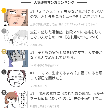
人気連載マンガランキング
#1 「え？浮気！？」夫がなかなか帰宅しない
ので、ふと外を見ると…→予期せぬ光景が！
｜旦那の不倫が発覚して頭に来たのでメチャ
旦那の不倫が発覚して頭に来たのでメチャクチャにしてやった
クチャにしてやった
最初に感じた違和感…普段マメに連絡をして
こない夫からのLINE【され妻なつこ Vol.1】
され妻なつこ
#1 子どもの実名と顔を晒すママ、大丈夫か
な？なんて心配していたら。
SNSに子供の顔を晒すママ
#1 「ママ、生きてるよね？」寝ていると思
って部屋を開けたら
ママが家出した
#1 出産の喜びに包まれたあの瞬間。我が子
を一番最初に抱いたのは、夫の不倫相手でし
た。
Wally Skalij / Getty Images
助産師と不倫した夫の末路