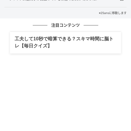
ル。ヒールがついたビーサン型のサンダルを履いたヴ
ィクトリアさんに対し、ハーパーちゃんは、基本楽ち
※25ansに移動します
ん靴。
注目コンテンツ
足元は、トレンドのストリートテイストを取り入れ、
工夫して10秒で暗算できる？スキマ時間に脳ト
無理しないお洒落がお好きですが、それも今後は成長
レ【毎日クイズ】
するに従ってヒール化するのか、注目です。