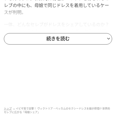
レブの中にも、母娘で同じドレスを着用しているケー
スが判明。
一体、どんなセレブがドレスをシェアしているのか？
また、その着こなしは？ 数日後から数十年後の着回し
まで、共有の年月に幅こそありますが、ファッション
続きを読む
センスはその人を表し、やっぱり母娘は似る！ 母娘の
関係がうかがえて興味深いです。まずは、目撃ほやほ
やのベッカム親子のファッションからです。
イビザ島で豪華なバカンスをお楽しみ中のベッカム一
家。長男ブルックリン夫妻の姿はもちろんないけれ
ど、次男ロメオくんや末っ子ハーパーちゃんは、いつ
ものごとく両親に同行。最初に母ヴィクトリアさん
が、ブラウン系の花柄キャミソールドレスにタン色の
トップ
イビザ島で目撃！ ヴィクトリア・ベッカムのセクシードレスを娘が拝借!? 世界的
セレブに広がる「母娘シェア」
バッグ、ツバの大きな帽子姿が目撃され、その数日