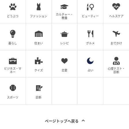
う。
カルチャー・
ジョリー家の姉妹の中で、ザハラちゃんが最もファッ
どうぶつ
ファッション
ビューティー
ヘルスケア
教養
ションに興味があり、華やかなスタイルがお好きです
ね。よって、この時16歳にして、この大人っぽいはず
のドレスも着こなしているからすごい！
暮らし
住まい
レシピ
グルメ
おでかけ
ビジネス・マ
心理テスト・
クイズ
恋愛
占い
ネー
診断
スポーツ
診断
ページトップへ戻る