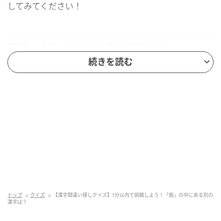
してみてください！
問題：「施」に紛れた別の漢字は？
続きを読む
たくさん並んだ漢字の中から、異なる1字を探してみま
しょう。
ヒント：上半分にあります
答えを見る
↓
↓
↓
↓
トップ
クイズ
【漢字間違い探しクイズ】1分以内で挑戦しよう！「施」の中にある別の
漢字は？
↓