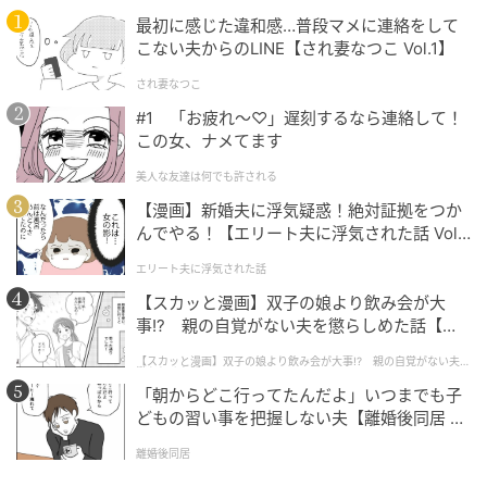
最初に感じた違和感…普段マメに連絡をして
こない夫からのLINE【され妻なつこ Vol.1】
され妻なつこ
#1 「お疲れ〜♡」遅刻するなら連絡して！
この女、ナメてます
美人な友達は何でも許される
【漫画】新婚夫に浮気疑惑！絶対証拠をつか
んでやる！【エリート夫に浮気された話 Vol.
1】
エリート夫に浮気された話
【スカッと漫画】双子の娘より飲み会が大
事!? 親の自覚がない夫を懲らしめた話【第1
話】
【スカッと漫画】双子の娘より飲み会が大事!? 親の自覚がない夫を
懲らしめた話
「朝からどこ行ってたんだよ」いつまでも子
どもの習い事を把握しない夫【離婚後同居 Vo
l.1】
離婚後同居