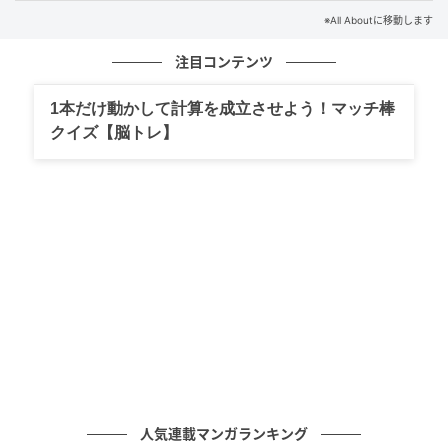
しょう！
※All Aboutに移動します
注目コンテンツ
※本クイズは、All About ニュース編集部が企画・作成
したものです
1本だけ動かして計算を成立させよう！マッチ棒
クイズ【脳トレ】
文：All About ニュース編集部
元記事で読む
次の記事
【漢字間違い探しクイズ】見つかると快感！
「普」の中にある別の漢字は？ 1分以内で挑戦
しよう
の記事をもっとみる
人気連載マンガランキング