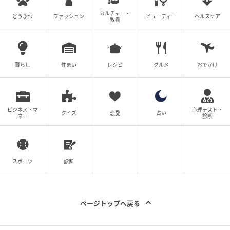
カルチャー・
どうぶつ
ファッション
ビューティー
ヘルスケア
教養
暮らし
住まい
レシピ
グルメ
おでかけ
ビジネス・マ
心理テスト・
クイズ
恋愛
占い
ネー
診断
スポーツ
診断
ページトップへ戻る