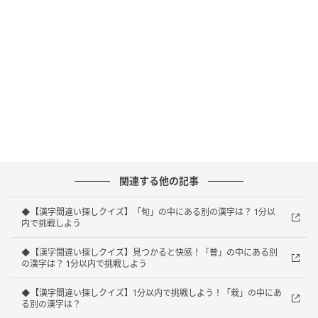
正解：旋
正解は上から2つ目、左から8つ目「旋」でした。
解説
関連する他の記事
「施」は「方」の右に「也」が付く漢字ですが、
◆【漢字間違い探しクイズ】「旬」の中にある別の漢字は？ 1分以
「旋」は「方」の右に「疋」が付いています。どちら
内で挑戦しよう
も左側が「方」で見た目がよく似ているため、見分け
◆【漢字間違い探しクイズ】見つかると快感！「普」の中にある別
るのに苦労した方も多いのではないでしょうか。
の漢字は？ 1分以内で挑戦しよう
◆【漢字間違い探しクイズ】1分以内で挑戦しよう！「栽」の中にあ
制限時間の中で、正解を見つけられたでしょうか？ ぜ
る別の漢字は？
ひほかのクイズにも挑戦して、脳の活性化を目指しま