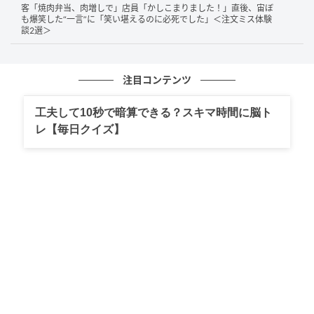
ら」。正式に依頼するのではなく、自分の都合のため
客「焼肉弁当、肉増しで」店員「かしこまりました！」直後、宙ぼ
も爆笑した“一言”に「笑い堪えるのに必死でした」＜注文ミス体験
に相手の時間や労力を当然のように求める感覚には驚
談2選＞
かされます。
投稿者さんがどのように断ったのか伺ったところ、
注目コンテンツ
「『そんなには作れないし、時間もお金もかかるか
工夫して10秒で暗算できる？スキマ時間に脳ト
ら、タダではできないよ』と言ったら、『あなたの宣
レ【毎日クイズ】
伝にもなるのよ』と。『宣伝はしていただかなくて結
構です』とはっきり言ったら『ケチ』と言われたの
で、『そうですか。あなたとは話にならないので、そ
れは差し上げます。あなたとはもうお会いすることは
ありません』と言って帰ってきました」とのことでし
た。
こちらの投稿には、「こういう人いますよね」「縁切
りできて良かったです」など、共感するコメントが寄
せられていました。頼むのであれば、糸代どころかお