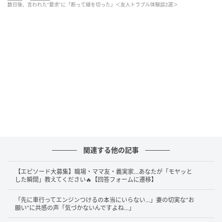
た。私はこれで良ければとカバンについていたチャームを差し
数日後、言われた“要求”に「断って縁を切った」＜友人トラブル体験談2選＞
上げました。すると次に会った時に、あれ友達から評判が良か
ったから、最低でも5個、できれば１０個ほしい。それだけあ
ればお友達に配って良い顔できるからと言われました。
流石にそれだけ編むのは大変なので、せめて糸代はほしいと言
ったら、そんなに糸使わないでしょう。いいじゃないタダで頂
戴よ。
とあまりにも厚かましいので、ハッキリ断って縁を切りまし
た。
これは、縁を切って正解だったのではないでしょう
か。
関連する他の記事
人の持ち物を「ちょうだい」とねだるだけでも驚きで
【エピソード大募集】職場・ママ友・義実家…あなたが「モヤッと
すが、その後に「5個、できれば10個ほしい」と頼む
した瞬間」教えてください🔥【回答フォームに遷移】
のは、さすがに行き過ぎた要求と言えるでしょう。
「先に車行ってエンジンつけるの本当にいらない…」妻の切実な“お
願い”に共感の声「気づかないんですよね…」
しかも理由は、「友達に配って良い顔をしたいか