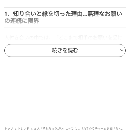
1、知り合いと縁を切った理由…無理なお願い
の連続に限界
人付き合いの中では、「どこまで相手のお願いを受け
入れるべきだろう」と悩むことがありますよね。親し
続きを読む
い相手だからこそ、断りづらく、無理をしてしまうこ
ともあるかもしれません。
そんな中、SNSに投稿された「知り合いと縁を切った
理由」というエピソードが注目を集めました。
いったい、何があったのでしょうか？
ずっと前のことなんですが、知り合いだった人から、私のカバ
ンについていた、苺のモチーフのチャームを頂戴と言われまし
トップ
トレンド
友人「それちょうだい」カバンにつけた手作りチャームをあげると…