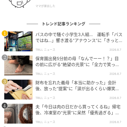
ママが家出した
投稿者さんの親友は、いったい何をしてしまったので
しょうか？
トレンド記事ランキング
※下記の日付のリンクからX（旧Twitter）に移動しま
バスの中で騒ぐ小学生3人組… 運転手「バス
す
ではね…」響き渡る“アナウンス”に「きっと
いい経験になった」
TRILL ニュース
2026.8.7
UBARU(本物)（@KenjiUbaru）
2025年9月6日
保育園出発5分前の母「なんでーー！？」目
の前に広がる“絶望の光景”に「全力で笑っ
た」「本当にお疲れさまです」
私も十数年の仲の親友に当日ドタキャンされて別の人達と温泉
TRILL ニュース
2026.8.7
旅行に行ってるのが発覚したので指摘して怒ったら
財布を忘れた義母「本当に助かった」会計
後、放った“提案”に「涙が出るくらい爆笑」
後日、共通の友人グループに今回の件を私の方が悪いと思わせ
＜義母エピソード2選＞
TRILL ニュース
2026.8.7
るデマを吹聴して回ってるというのを別の友人から教えてもら
いすぐに呼び出して「二度とその顔見せんな」って言いまし
夫「今日は肉の日だから買ってくるね」帰宅
後、冷凍室の“光景”に呆然「優秀過ぎる」
た。
「シゴデキすぎ」
TRILL ニュース
2026.8.7