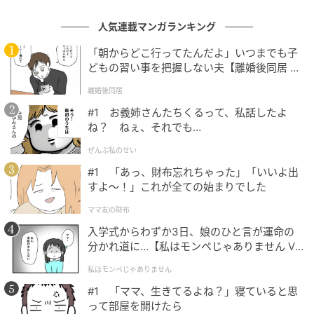
礼も添えるべき、という声もあり、タダで作ってもら
おうとすることへの不満の声が多かったようです。
人気連載マンガランキング
「朝からどこ行ってたんだよ」いつまでも子
“ハンドメイド作品は簡単に作れる”と誤解されること
どもの習い事を把握しない夫【離婚後同居 Vo
もあるようですが、実際には時間や手間、そして費用
l.1】
離婚後同居
をかけて作られるもの。一つひとつに作り手の気持ち
が込められているからこそ、「素敵」だと感じること
#1 お義姉さんたちくるって、私話したよ
ね？ ねぇ、それでも…
を覚えておきたいですね。
ぜんぶ私のせい
#1 「あっ、財布忘れちゃった」「いいよ出
2、信頼していた親友が…予想外の出来事に言
すよ〜！」これが全ての始まりでした
葉を失う
ママ友の財布
入学式からわずか3日、娘のひと言が運命の
2025年9月、UBARU(本物)（@KenjiUbaru）さんが、
分かれ道に…【私はモンペじゃありません Vo
l.1】
「親友がとんでもないことをしでかした」について
私はモンペじゃありません
X（旧Twitter）に投稿したところ、当時注目を集めま
#1 「ママ、生きてるよね？」寝ていると思
した。
って部屋を開けたら