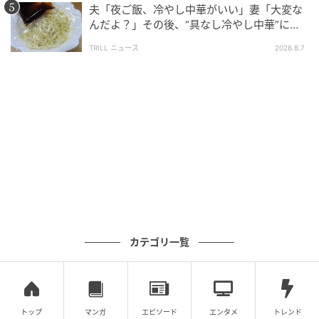
投稿者さんと親友は、十数年来の付き合いがある気心
夫「夜ご飯、冷やし中華がいい」妻「大変な
の知れた関係でした。
んだよ？」その後、“具なし冷やし中華”にな
ったワケ
TRILL ニュース
2026.8.7
ところがある日、親友は投稿者さんとの旅行を当日に
ドタキャン。後になって、別の人たちと温泉旅行に出
かけていたことが分かったそうです。
さらに投稿者さんが理由を問いただすと、親友は周囲
に「投稿者さんが悪い」とデマを広めていたのだと
か。長年の信頼を裏切るような行動に、驚きを隠せま
せん。
当日ドタキャンされた時の率直なお気持ちは、「メッ
セージで『ごめん、行けなくなった』という旨の連絡
カテゴリ一覧
があって。真相を知らないその時は『まぁ、しょうが
ないかぁ』と当時は親友の仲だったので深くは詮索せ
ずに了承しました」とのこと。
トップ
マンガ
エピソード
エンタメ
トレンド