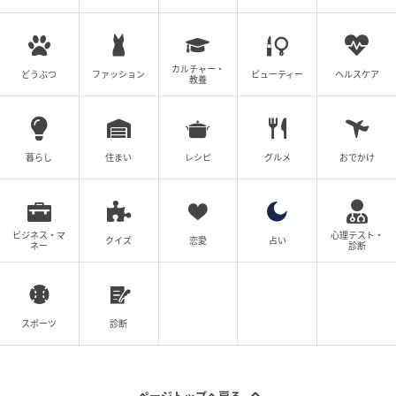
また「ドタキャンされたその日に、SNSにアップされ
た複数人で楽しそうに温泉旅館にいる写真を見まし
た。小学生からの付き合いで、すごく仲が良かっただ
カルチャー・
どうぶつ
ファッション
ビューティー
ヘルスケア
教養
けに、こんなしょうもない嘘をつかれたことが許せな
くて、呆れや悲しみよりただただシンプルに怒りが込
み上げましたね」とのことでした。
暮らし
住まい
レシピ
グルメ
おでかけ
親しい相手だからこそ、こうした行動は大きなショッ
クを与えるもの。人との関係は信頼があってこそ成り
立つものだと、改めて考えさせられるエピソードでし
ビジネス・マ
心理テスト・
クイズ
恋愛
占い
た。
ネー
診断
心地よい関係を築くために必要なこととは
スポーツ
診断
今回は、「どこまで相手のお願いを受け入れるべきだ
ろう」、「親友がとんでもないことをしでかした」と