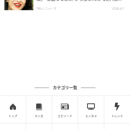
高畑さんの最新情報として注目したいのは、2025年10
優】
TRILL ニュース
2026.8.7
月10日公開の実写映画『
秒速5センチメートル
』で
す。高畑さんは、主人公・遠野貴樹の人生に深く刻ま
れるヒロイン、
篠原明里
を演じます。
新海誠
監督によ
る劇場アニメーションの代表作として知られる作品だ
けに、実写化の発表段階から大きな関心を集めまし
た。
近年の高畑さんは、朝ドラで見せた親しみやすさに加
え、映画では抑えた表情やたたずまいで余韻を残す演
技も見せています。『国宝』のような大作で静かな存
在感を見せたあとに、『秒速5センチメートル』のよう
カテゴリ一覧
な繊細な恋愛作品でも重要な役を担う流れからも、そ
の幅広さがよく分かります。
高畑さんは家族を支える長女から夫婦関係に悩む妻、
トップ
マンガ
エピソード
エンタメ
トレンド
人生の痛みを抱えた女性まで、役柄ごとに異なる感情