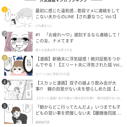
社会現象級作品『国宝』への出演
最初に感じた違和感…普段マメに連絡をして
高畑さんの近年の代表作として外せないのが、映画
こない夫からのLINE【され妻なつこ Vol.1】
『
国宝
』です。高畑さんはこの作品で、主人公・喜久
され妻なつこ
雄の幼なじみであり、その人生を長く見つめる
福田春
#1 「お疲れ〜♡」遅刻するなら連絡して！
江
を演じました。歌舞伎の世界に身を投じる男たちの
この女、ナメてます
物語の中で、高畑さんは芸の世界に生きる喜久雄を日
美人な友達は何でも許される
常の側から見つめ、その人生に伴う痛みや孤独を浮か
【漫画】新婚夫に浮気疑惑！絶対証拠をつか
び上がらせる存在として強い印象を残しています。
んでやる！【エリート夫に浮気された話 Vol.
1】
エリート夫に浮気された話
『国宝』は、2026年2月時点で興行収入
200億円
を突
【スカッと漫画】双子の娘より飲み会が大
破し、邦画実写歴代
1位
を記録しています。さらに
事!? 親の自覚がない夫を懲らしめた話【第1
Prime Videoでは、2026年5月20日からデジタル購入
話】
配信、6月6日から見放題独占配信が開始され、あっと
【スカッと漫画】双子の娘より飲み会が大事!? 親の自覚がない夫を
懲らしめた話
いう間にPrime Video 国内の映画ランキングで1位を獲
「朝からどこ行ってたんだよ」いつまでも子
どもの習い事を把握しない夫【離婚後同居 Vo
得。劇場公開から約1年を経ても配信開始が注目された
l.1】
ことから、本作が長く関心を集めていることが分かり
離婚後同居