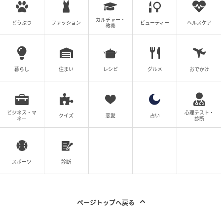
の表し方ができる俳優です。明るさだけでも、儚さだ
けでも終わらないところに、高畑さんの強さがありま
カルチャー・
どうぶつ
ファッション
ビューティー
ヘルスケア
教養
す。
朝ドラヒロインで得た親しみやすさと、映画で磨かれ
た静かな説得力をあわせ持つ高畑さん。これからも、
暮らし
住まい
レシピ
グルメ
おでかけ
作品に確かな余韻を残す俳優として進化を続けていく
はずです！
ビジネス・マ
心理テスト・
クイズ
恋愛
占い
※記事は執筆時点の情報です
ネー
診断
次の記事
#1 子どもの実名と顔を晒すママ、大丈夫か
スポーツ
診断
な？なんて心配していたら。
ページトップへ戻る
の記事をもっとみる