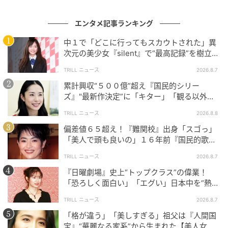
ます。
エンタメ記事ランキング
春江の役で印象的なのは、喜久雄の人生の節目で、自
分の思いを抱えながら向き合うところです。喜久雄が
中１で「どこに行ってもスカウトされた」異
次元の美少女『silent』で“最高記録”を樹立し
芸の道に人生を傾けていくなかで、春江は自分の感情
た「反則級」の【トップ女優】
をぶつけすぎず、それでも相手から目をそらしませ
TRILL ニュース
2026.8.7
ん。その静かな視線によって、喜久雄が芸の道へ深く
累計興収“５００億”超え『国民的シリー
ズ』"最新作決定”に「キター」「観る以外の
入り込み、春江の日常から離れていくことが観客にも
選択肢ない」邦画史に刻まれる“完成度”
伝わります。高畑さんは大きく泣き叫ぶ芝居ではな
TRILL ニュース
2026.8.8
く、抑えた表情の中に諦めや愛情をにじませ、作品全
偏差値６５超え！『難関校』出身「スゴっ」
体に深みを加えました。SNSでは
「高畑さんの演技の
「美人で頭も良いの」１６年前『国民的歌
手』と“電撃婚”した【美人タレント】
底深さを感じた」「天才です」「説得力がすごかっ
TRILL ニュース
2026.8.7
た」
といった感想が寄せられていました。
『日曜劇場』史上“トップクラス”の偉業！
「恐ろしく面白い」「エグい」日本中を“熱
狂”させた「別格」の完成度
TRILL ニュース
2026.8.7
止まらない快進撃
「格が違う」「美しすぎる」祖父は『人間国
宝』“華麗なる家系”から生まれた【美人女