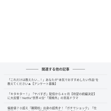
して父を亡くしたあと、母や妹たちを支えるために
「とと姉ちゃん」として家族を引っ張ります。
印象的なのは、常子が家族の生活を守るため、就職や
仕事に真正面から向き合う場面です。常子が母や妹た
ちの前では不安を抑え、自分が家族を支えると覚悟を
決める姿には、長女としての責任がにじんでいまし
た。その言葉を受けて家族が前を向き、家の空気が少
し明るくなっていく流れは、まさに常子が家の中心だ
ったことを示しています。高畑さんは、気丈さだけで
関連する他の記事
なく迷いも抱えたまま立ち続ける常子を自然に演じた
からこそ、視聴者の共感を集めました。SNSでは
「と
「これだけは教えたい…！」あなたが“本気でおすすめしたい作品”を
と姉ちゃんが高畑充希で本当に本当によかった」
とい
教えてください🔥【アンケート募集】
った声が見られました。
「キタキター！」「ヤバすぎ」配信から４ヶ月【待望の続編決定】
に大反響！Netflix“世界４位”「規格外」の至高ドラマ
偏差値７０超え『難関校』出身の超秀才！「ガチでショック」「仕
俳優・岡田将生との結婚