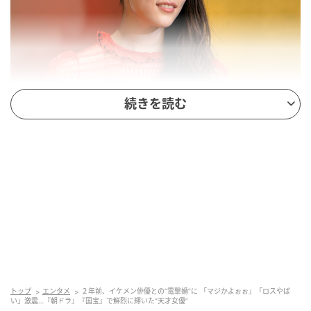
続きを読む
第４１回 エランドール賞 授賞式 高畑充希(C)SANKEI
高畑充希さんは1991年12月14日生まれ、大阪府出身
で、2026年6月現在34歳です。俳優として舞台や映
画、ドラマで活動し、歌唱力や表現の幅広さでも知ら
れています。そんな高畑さんの知名度を一気に押し上
げたのが、2016年度前期のNHK連続テレビ小説『
とと
姉ちゃん
』でした。
トップ
エンタメ
２年前、イケメン俳優との“電撃婚”に 「マジかよぉぉ」「ロスやば
い」激震…『朝ドラ』『国宝』で鮮烈に輝いた“天才女優”
高畑さんが演じたのは、
小橋常子
です。常子は、幼く