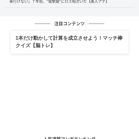
事行けない」７年前、“電撃婚”にロス相次いだ【美人アナ】
高畑さんの私生活で大きな節目となったのが、俳優・
注目コンテンツ
岡田将生
さんとの結婚です。2人はドラマ『
1122 いい
ふうふ
』（Amazon Prime Video）で初共演し、夫婦
1本だけ動かして計算を成立させよう！マッチ棒
役を演じました。その後、2人は実生活でも2024年11
クイズ【脳トレ】
月19日に結婚を発表。SNSでは
「おめでとう！」「羨
ましすぎる」「マジかよぉぉ」「泣いた」「ロスやば
い」
といった声が寄せられていました。
注目を集めた理由は、人気俳優同士の結婚というだけ
ではありません。お2人は親友のように過ごしてきたそ
うで、そのことからも自然体の関係が感じられます。
2025年2月には、岡田さんのインスタグラムで“初夫婦
ショット”も公開され、大きな話題になりました。
人気連載マンガランキング