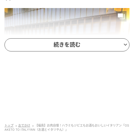
続きを読む
出典：リビング大阪Web
目立つ看板のメニューですね～。ピッツァにパスタに
トップ
おでかけ
【福島】お肉自慢！ハラミもジビエもお酒もおいしいイタリアン「OS
お肉料理にシェフ手作りのデザートです。気になる気
AKETO TO ITALYYAN（お酒とイタリやん）」