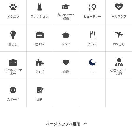
カルチャー・
どうぶつ
ファッション
ビューティー
ヘルスケア
教養
暮らし
住まい
レシピ
グルメ
おでかけ
ビジネス・マ
心理テスト・
クイズ
恋愛
占い
ネー
診断
出典：リビング大阪Web
肉厚でジューシー、噛むほどに旨みが広がります。玉
葱もおいしいです。
スポーツ
診断
初めて食べたエゾシカは、野生動物ならでは
ページトップへ戻る
の深い味わい