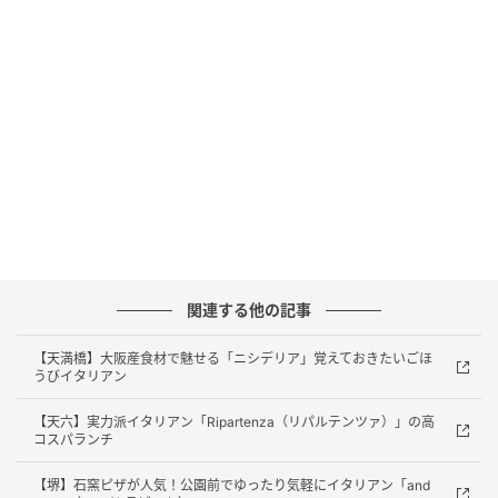
になるるなるなです。
関連する他の記事
【天満橋】大阪産食材で魅せる「ニシデリア」覚えておきたいごほ
うびイタリアン
出典：リビング大阪Web
【天六】実力派イタリアン「Ripartenza（リパルテンツァ）」の高
コスパランチ
グラス スパークリング 800円 イタリアのスパークリン
グワインとお通しのトリッパのトマト煮込みです。
【堺】石窯ピザが人気！公園前でゆったり気軽にイタリアン「and