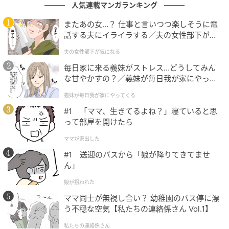
人気連載マンガランキング
またあの女…？ 仕事と言いつつ楽しそうに電
話する夫にイライラする／夫の女性部下が気
になる（1）【夫婦の危機 まんが】
夫の女性部下が気になる
毎日家に来る義妹がストレス…どうしてみん
な甘やかすの？／義妹が毎日我が家にやって
くる（1）【義父母がシンドイんです！ まん
義妹が毎日我が家にやってくる
が】
#1 「ママ、生きてるよね？」寝ていると思
って部屋を開けたら
ママが家出した
#1 送迎のバスから「娘が降りてきてませ
ん」
出典：リビング大阪Web
娘が拐われた
生ハムの盛り合わせ 1320円
ママ同士が無視し合い？ 幼稚園のバス停に漂
う不穏な空気【私たちの連絡係さん Vol.1】
私たちの連絡係さん