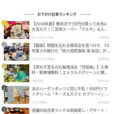
おでかけ記事ランキング
【2026年夏】軽井沢で1万円分買って本当に
大当たり！ご当地スーパー「ツルヤ」＆人気
店のお土産ベスト5【夏のお出かけ】
オレンジページnet
2026.8.5
【銀座】時間を忘れる喫茶店を見つけた 23
年愛され続けた「炭火焙煎珈琲.凛 本店」がも
っと通いたくなる場所に
シティリビングWeb
2026.8.5
【思わず息をのむ秘境渓谷「付知峡」】入場
料・駐車場無料！エメラルドグリーンに輝く
出典：リビング大阪Web
水面はまるで絵画のよう｜岐阜県中津川市
TABIZINE
2026.8.5
お酒のアテに、チーズの盛り合わせ、MIXナッツ、ワ
あのハーゲンダッツと同じ牛乳！500円ソフ
インはボトルもあります。
トクリーム「チーズ＆カフェ カプリーノ」
【すすきの】
リビングWeb
2026.8.4
老舗の松花堂ランチは茶碗蒸し・デザート・