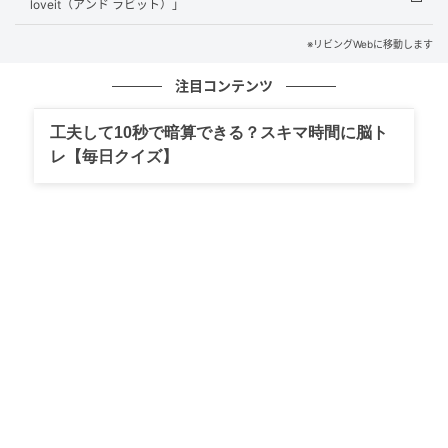
loveit（アンド ラビット）」
※リビングWebに移動します
注目コンテンツ
工夫して10秒で暗算できる？スキマ時間に脳ト
レ【毎日クイズ】
出典：リビング大阪Web
トリッパのトマト煮込みがおいしい！トマト大好き！
ホルモンのハチノスの弾力～。