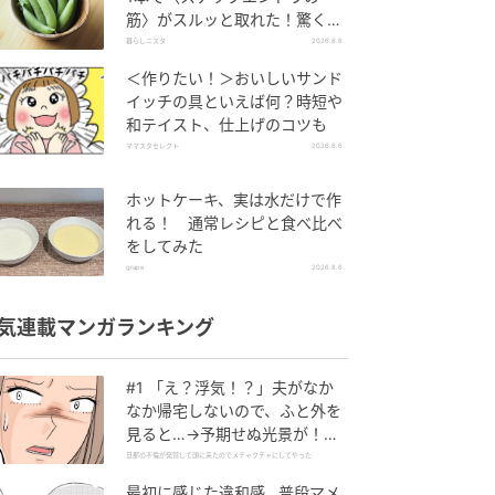
筋〉がスルッと取れた！驚くほ
ど気持ちいい裏ワザ
暮らしニスタ
2026.8.6
＜作りたい！＞おいしいサンド
イッチの具といえば何？時短や
和テイスト、仕上げのコツも
ママスタセレクト
2026.8.6
ホットケーキ、実は水だけで作
れる！ 通常レシピと食べ比べ
をしてみた
grape
2026.8.6
気連載マンガランキング
#1 「え？浮気！？」夫がなか
なか帰宅しないので、ふと外を
見ると…→予期せぬ光景が！｜
旦那の不倫が発覚して頭に来た
旦那の不倫が発覚して頭に来たのでメチャクチャにしてやった
のでメチャクチャにしてやった
最初に感じた違和感…普段マメ