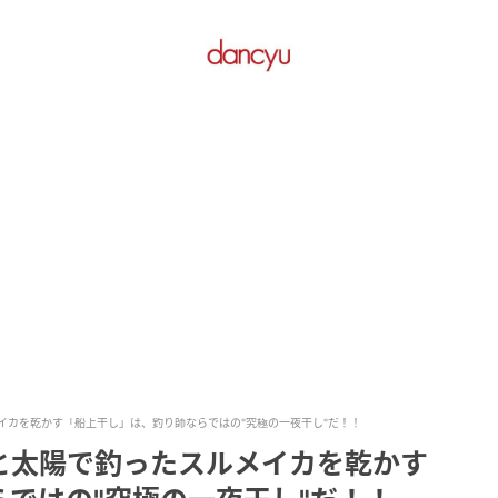
イカを乾かす「船上干し」は、釣り師ならではの"究極の一夜干し"だ！！
と太陽で釣ったスルメイカを乾かす