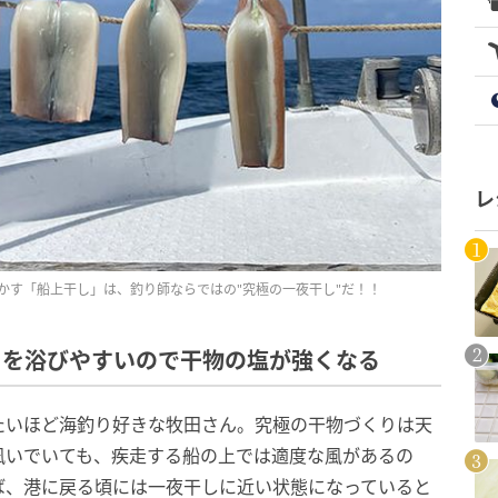
レ
かす「船上干し」は、釣り師ならではの"究極の一夜干し"だ！！
きを浴びやすいので干物の塩が強くなる
たいほど海釣り好きな牧田さん。究極の干物づくりは天
凪いでいても、疾走する船の上では適度な風があるの
ば、港に戻る頃には一夜干しに近い状態になっていると