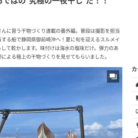
ではの"究極の一夜干し"だ！！
さんに習う干物づくり連載の番外編。普段は撮影を担当
有する船で静岡県御前崎沖へ！夏に旬を迎えるスルメイ
らして乾かします。味付けは海水の塩味だけ。弾力のあ
師による極上の干物づくりを見せてもらいました。
カ