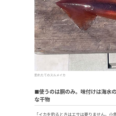
釣れたてのスルメイカ
■使うのは胴のみ。味付けは海水
な干物
「イカを釣るときはエサは要りません。小