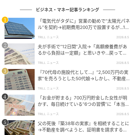
ビジネス・マネー記事ランキング
「電気代がタダに」営業の勧めで“太陽光パネ
ル”を契約→初期費用200万で設置するが…10
年後、60代夫婦に届いた“2通の通知”
TRILL ニュース
2026.8.5
夫が手術で“12日間”入院→「高額療養費があ
るから負担は一定額」と思いきや…戻ってき
た金額を見て60代妻が“絶句したワケ”
TRILL ニュース
2026.8.5
『70代母の施設代として…』“2,500万円の実
家”を売ろうとした50代娘→しかし、不動産会
社から告げられた“思わぬ一言”に絶句
TRILL ニュース
2026.8.5
自宅と会社の往復、または外出先への移動中に体調を
「お金が貯まる」700万円貯金した女性が明
崩した場合は通勤災害の可能性があります。合理的な
かす、毎日続けている“6つの習慣”に「本当に
経路であることが重要なポイントであり、寄り道の理
尊敬」「素晴らしい」
TRILL ニュース
2026.8.5
由も通勤災害の判断基準となります。健康のために最
父の死後『築38年の実家』を相続することに
寄り駅より手前の駅で降車して徒歩で移動する方もお
→不動産を調べようと、証明書を請求する
られると思いますが、状況によっては通勤災害の対象