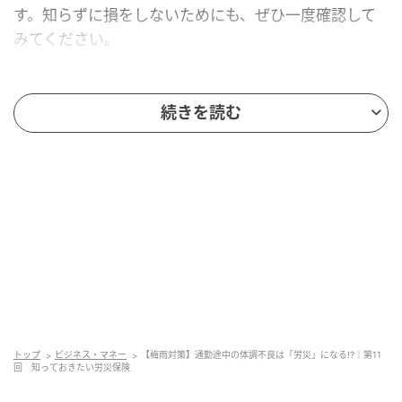
す。知らずに損をしないためにも、ぜひ一度確認して
みてください。
( Index )
続きを読む
仕事中の体調不良と労災保険
労災申請するには
仕事中の体調不良と労災保険
トップ
ビジネス・マネー
【梅雨対策】通勤途中の体調不良は「労災」になる!?｜第11
回 知っておきたい労災保険