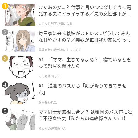
またあの女…？ 仕事と言いつつ楽しそうに電
話する夫にイライラする／夫の女性部下が気
になる（1）【夫婦の危機 まんが】
夫の女性部下が気になる
毎日家に来る義妹がストレス…どうしてみん
な甘やかすの？／義妹が毎日我が家にやって
くる（1）【義父母がシンドイんです！ まん
義妹が毎日我が家にやってくる
が】
#1 「ママ、生きてるよね？」寝ていると思
って部屋を開けたら
仕事の用事で移動している間や、出張先での業務中・
ママが家出した
宿泊中の行動は、基本的に業務災害として認められる
#1 送迎のバスから「娘が降りてきてませ
可能性が高いです。ただし、出張中に個人的な観光な
ん」
ど私的な行動をしていて体調を崩した場合は、対象外
娘が拐われた
となる可能性が高いので注意しましょう。
ママ同士が無視し合い？ 幼稚園のバス停に漂
う不穏な空気【私たちの連絡係さん Vol.1】
（2） 通勤中
私たちの連絡係さん