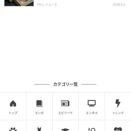
と…60代息子が目にした“想定外の事実”
TRILL ニュース
2026.8.5
外となる可能性があります。
（3）休憩中
カテゴリ一覧
トップ
マンガ
エピソード
エンタメ
トレンド
休憩時間は自由利用が原則のため、一人で外食中など