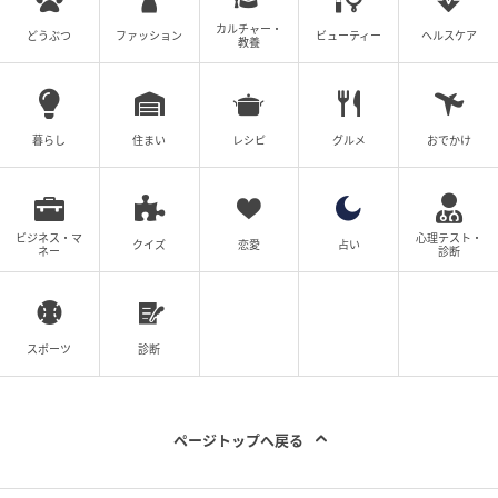
に体調を崩しても、基本的には業務災害とは認められ
カルチャー・
どうぶつ
ファッション
ビューティー
ヘルスケア
にくい傾向にあります。ただし、社内の施設（食堂や
教養
オフィス）の不備が原因であれば、認められる可能性
があります。
暮らし
住まい
レシピ
グルメ
おでかけ
労災申請するには
ビジネス・マ
心理テスト・
クイズ
恋愛
占い
ネー
診断
スポーツ
診断
ページトップへ戻る