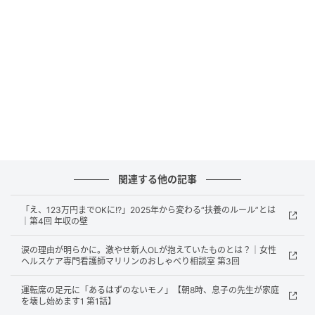
これからの梅雨や猛暑の時期、仕事中や通勤中の急な
体調不良により、病院を受診することがあるかもしれ
ません。そんな時、「労災保険制度」によって、自己
負担なく治療が受けられる可能性があることをご存知
関連する他の記事
でしょうか。
「え、123万円までOKに!?」2025年から変わる“扶養のルール”とは
労災保険は、会社に雇用されている全ての労働者が対
｜第4回 年収の壁
象です。正社員はもちろん、パートやアルバイト、派
涙の理由が明らかに。激やせ新人OLが抱えていたものとは？｜女性
遣社員も含まれます。派遣社員の方は、派遣元の会社
ヘルスケア専門看護師マリリンのおしゃべり相談室 第3回
で加入しています。
運転席の足元に「あるはずのないモノ」【朝8時、息子の先生が家庭
を壊し始めます1 第1話】
業務委託で働くフリーランスの方は、原則として会社