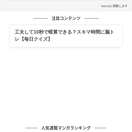
の労災は対象外となります。ただし、2024年11月よ
※annaに移動します
り、業務委託のフリーランスの方は業種を問わず、ご
注目コンテンツ
自身で労災保険に「特別加入」することができるよう
になりました。
工夫して10秒で暗算できる？スキマ時間に脳ト
レ【毎日クイズ】
仕事に関係するタイミングで熱中症や貧血などの体調
不良が起きた際、その状況によって労災（業務災害・
通勤災害）の対象か・対象外かの判断が分かれます。
最終的な判断は労働基準監督署が行いますが、一般的
な目安は以下の通りです。
（1） 業務の外出中・出張中
人気連載マンガランキング