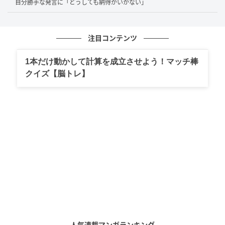
自分勝手な発言に「どうしても納得がいかない」
CDプレーヤーを持ち込まれる利用者やご家族は、これ
までにも何組もいらっしゃいました。そのため、その
場では特別なお願いだとは感じませんでした。
注目コンテンツ
ところが、詳しくお話を伺ううちに、ご家族の希望は
1本だけ動かして計算を成立させよう！マッチ棒
もう少し踏み込んだものであることが分かりました。
クイズ【脳トレ】
「お部屋にいる時は、寝ている時も含めてずっと音楽
を流してあげてほしいんです」
少しでも明るい気持ちになってほしいという家族の願
い。
遠方に住んでいて、すぐに会いに来たり手を差し伸べ
たりできないからこそ、出来ることをしてあげたいと
いう想い。
そんなご家族の気持ちが伝わってきました。
人気連載マンガランキング