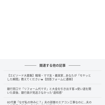
た。
利用者に病気や怪我など大きな変化があったわけでは
ありません。しかし、高齢による体力の低下や認知症
の症状から、以前よりも部屋で横になり過ごされる時
間が増えていました。
わたしたちは日頃から利用者の様子をご家族へお伝え
していたため、その話を聞いて心配されたのでしょ
う。
関連する他の記事
高齢の方にとって、昔から好きだったものや慣れ親し
んだ物事は、心を癒やし安心につながることがありま
【エピソード大募集】職場・ママ友・義実家…あなたが「モヤッと
す。
した瞬間」教えてください🔥【回答フォームに遷移】
ご家族も、少しでも穏やかな時間を過ごしてほしいと
銀行窓口で「リフォーム代です」と大金を引き出す客→使い道を聞
いた直後、銀行員が見逃さなかった“違和感”
いう思いから提案してくださったのだと思います。
60代妻「なぜ私の休みに？」夫の部屋のエアコン工事なのに…夫の