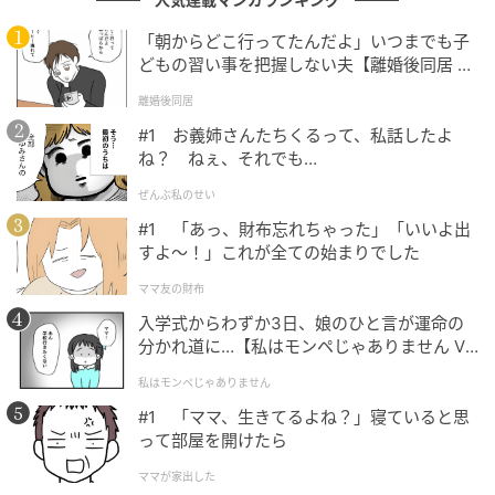
施設長、看護師、ケアマネジャー、介護士等施設内の
「朝からどこ行ってたんだよ」いつまでも子
全スタッフで話し合いを行い、ご家族の希望を尊重し
どもの習い事を把握しない夫【離婚後同居 Vo
l.1】
て「利用者が在室中は音楽を流す」という対応方針を
離婚後同居
決めました。
#1 お義姉さんたちくるって、私話したよ
ね？ ねぇ、それでも…
夜間については睡眠への影響や音漏れを考慮し、音量
ぜんぶ私のせい
を最小限にして再生することになりました。
#1 「あっ、財布忘れちゃった」「いいよ出
すよ〜！」これが全ての始まりでした
その音楽は、誰のためのものだったのか
ママ友の財布
入学式からわずか3日、娘のひと言が運命の
分かれ道に…【私はモンペじゃありません Vo
利用者は自ら発言されることが少なく、わたしたちは
l.1】
表情や仕草から気持ちを汲み取りながら関わっていま
私はモンペじゃありません
した。
#1 「ママ、生きてるよね？」寝ていると思
って部屋を開けたら
部屋で流れている音楽について話しかけると、にこや
ママが家出した