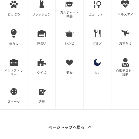
同じように利用者を大切に思っていても、立場が違え
カルチャー・
どうぶつ
ファッション
ビューティー
ヘルスケア
ば見えるものや感じることは変わるのだと思います。
教養
介護の現場では、利用者本人の気持ち、ご家族の願
い、そして日々の暮らしの現実。そのすべてを大切に
暮らし
住まい
レシピ
グルメ
おでかけ
しながら折り合いをつけていくことが求められます。
この出来事は、「本人のため」を考える時ほど、多く
の視点が必要であることを教えてくれました。
ビジネス・マ
心理テスト・
クイズ
恋愛
占い
ネー
診断
利用者本人の気持ち、ご家族の愛情、そして現場で見
えている日常。
スポーツ
診断
そのどれか一つではなく、すべてに耳を傾けながら考
え続けることの大切さを学んだ出来事でした。
ページトップへ戻る
文：けいこ／介護福祉士・Webライター