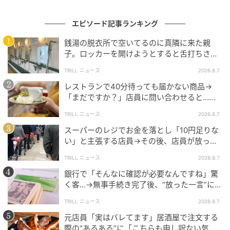
かな表情を見せてくださいます。
エピソード記事ランキング
しかし、「ずっと音楽を聞いていたい」と本人が望ん
でいたのかどうかまでは分かりませんでした。
銭湯の脱衣所で空いてるのに真隣に来た親
子。ロッカーを開けようとすると舌打ちさ
もちろん、ご家族の気持ちを否定したいわけではあり
れ…→直後、娘の放った“純粋な一言”に「心の
TRILL ニュース
2026.8.7
中で拍手」
ません。
レストランで40分待っても届かない商品→
「まだですか？」店員に問い合わせると…そ
「出来るだけやってあげたい」
の後、“理不尽な対応”に「二度と行っていま
「少しでも穏やかに過ごしてほしい」
TRILL ニュース
2026.8.7
せん」
スーパーのレジでお金を落とし「10円足りな
そう願う家族の気持ちはとてもよく理解できます。
い」と主張する店員→その後、店員が放っ
た”驚きの一言”に「そのスーパーには行って
TRILL ニュース
2026.8.7
その想いが行動となって大切な家族へ届けられること
いません」
銀行で「そんなに確認が必要なんですね」驚
は、幸せなことだと思います。
く客…→無事手続き完了後、“放った一言”に銀
行員「思わず笑ってしまった」
一方で、家族の願いを利用者本人はどのように感じて
TRILL ニュース
2026.8.7
いるのだろうかと、今回の出来事を通して考えさせら
元店員「実はバレてます」居酒屋で注文する
れました。
際の“あるある”に「こちらも申し訳ない気持