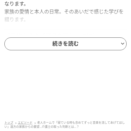
なります。
家族の愛情と本人の日常。そのあいだで感じた学びを
綴ります。
ご家族からの「音楽を聴かせてほしい」とい
う願い
続きを読む
これは、わたしが有料老人ホームで介護士として働い
ていた頃の出来事です。
ある日、とある利用者のご家族が面会に来られた際、
このような依頼を受けたことがありました。
「昔からずっと好きで聴いていた音楽を、部屋にいる
時に聴かせてあげてほしいんです」
トップ
エピソード
老人ホームで「寝ている時も含めてずっと音楽を流してあげてほし
ご家族はCDと小さなプレーヤーを持参されていまし
い」遠方の家族からの要望…介護士の取った判断とは…？