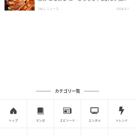
ちに」
TRILL ニュース
2026.8.7
答えは簡単には見つかりませんでした。
家族の想いと現場で見える日常のあいだで
ご家族は、利用者の様子を電話や面会を通して知りま
す。
一方で、わたしたち介護士は利用者の日々の生活の中
で、食事や睡眠等、生活のすべてを見ています。
カテゴリ一覧
そのため、ご家族の想いと介護現場で見えている現実
が、
時として噛み合わないこと
があります。
しかし、それはどちらかが正しく、どちらかが間違っ
トップ
マンガ
エピソード
エンタメ
トレンド
ているという話ではありません。