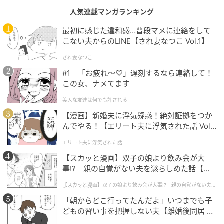
人気連載マンガランキング
最初に感じた違和感…普段マメに連絡をして
こない夫からのLINE【され妻なつこ Vol.1】
され妻なつこ
#1 「お疲れ〜♡」遅刻するなら連絡して！
この女、ナメてます
美人な友達は何でも許される
【漫画】新婚夫に浮気疑惑！絶対証拠をつか
んでやる！【エリート夫に浮気された話 Vol.
1】
エリート夫に浮気された話
【スカッと漫画】双子の娘より飲み会が大
@shimaumagekijou
事!? 親の自覚がない夫を懲らしめた話【第1
話】
突然のことに、奏斗の母親は怯えるばかり。突き飛ば
【スカッと漫画】双子の娘より飲み会が大事!? 親の自覚がない夫を
懲らしめた話
されて玄関に転がった我が子に駆け寄りました。
「朝からどこ行ってたんだよ」いつまでも子
どもの習い事を把握しない夫【離婚後同居 Vo
しかし、当の奏斗は毅然と言い放ちます。
l.1】