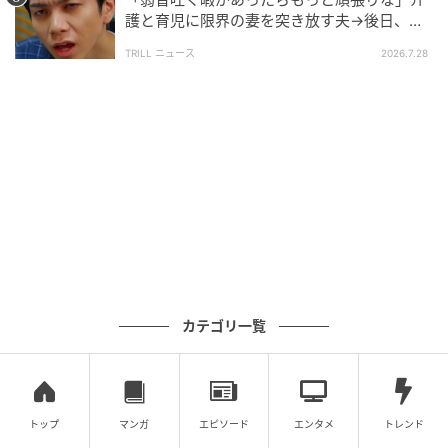
護と育児に限界の妻を突き放す夫→後日、妻
の反撃で“大パニックの夫”に「スカッとし
TRILL ニュース
2026.7.28
た」【短尺ドラマ】
カテゴリ一覧
@shimaumagekijou
その言葉に、祐樹の母親はますますいきり立ちます。
トップ
マンガ
エピソード
エンタメ
トレンド
「この期に及んで？祐樹はもう野球できないかもしれ