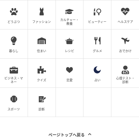
ないのよ！」
我が子が怪我をして、大好きな野球ができなくなるか
カルチャー・
どうぶつ
ファッション
ビューティー
ヘルスケア
教養
もしれない…祐樹の母親はかなり感情的になっている
ようでした。
暮らし
住まい
レシピ
グルメ
おでかけ
ビジネス・マ
心理テスト・
クイズ
恋愛
占い
ネー
診断
スポーツ
診断
ページトップへ戻る