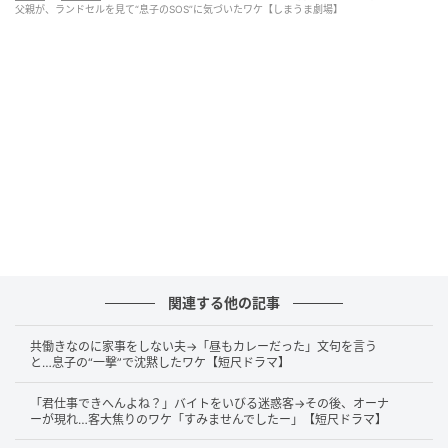
父親が、ランドセルを見て“息子のSOS”に気づいたワケ【しまうま劇場】
@shimaumagekijou
ある日、奏斗（かなと）の家に、血相を変えた女性が
金属バットを手に怒鳴り込んできました。同級生・祐
関連する他の記事
樹（ゆうき）の母親です。
共働きなのに家事をしない夫→「昼もカレーだった」文句を言う
と…息子の“一撃”で沈黙したワケ【短尺ドラマ】
「あんたがいじめたせいだからね！」
「君仕事できへんよね？」バイトをいびる迷惑客→その後、オーナ
彼女は険しい顔で奏斗とその母親を怒鳴りつけます。
ーが現れ…客大焦りのワケ「すみませんでしたー」【短尺ドラマ】
傍らには、三角巾で腕を固定した祐樹も立っていまし